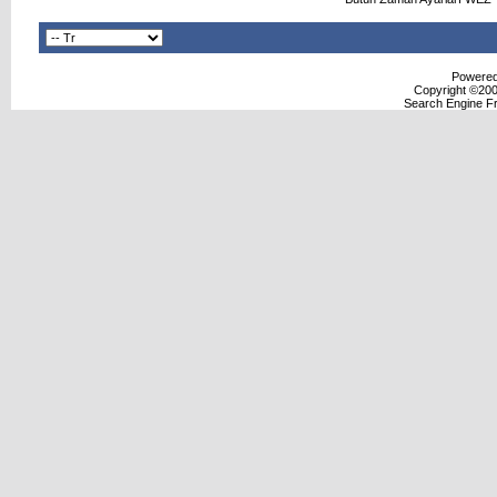
Powered 
Copyright ©2000
Search Engine F