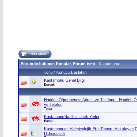
Forumda bulunan Konular, Forum ismi
: Kastamonu
Konu
/
Konuyu Başlatan
Kastamonu Genel Bilgi
Burçak
Hanönü Öğretmenevi Adresi ve Telefonu - Hanönü Öğ
ve Telefon
Tolga
Kastamonu'da Gezilecek Yerler
Başak
Kastamonuda Hidrojeolojik Etüt Raporu Hazırlayan 
Hidrojeolojik