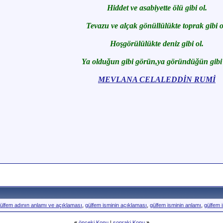
Hiddet ve asabiyette ölü gibi ol.
Tevazu ve alçak gönüllülükte toprak gibi o
Hoşgörülülükte deniz gibi ol.
Ya olduğun gibi görün,ya göründüğün gibi 
MEVLANA CELALEDDİN RUMİ
ülfem adının anlamı ve açıklaması
,
gülfem isminin açıklaması
,
gülfem isminin anlamı
,
gülfem 
«
önceki Konu
|
sonraki Konu
»