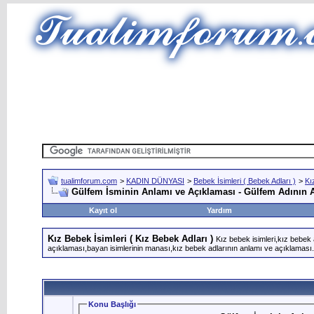
tualimforum.com
>
KADIN DÜNYASI
>
Bebek İsimleri ( Bebek Adları )
>
Kı
Gülfem İsminin Anlamı ve Açıklaması - Gülfem Adının 
Kayıt ol
Yardım
Kız Bebek İsimleri ( Kız Bebek Adları )
Kız bebek isimleri,kız bebek 
açıklaması,bayan isimlerinin manası,kız bebek adlarının anlamı ve açıklaması.
Konu Başlığı