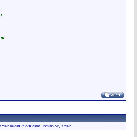
l.
ol.
isminin anlamı ve açıklaması
,
isminin
,
ve
,
İsminin