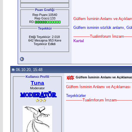
Puan Grafiği
Rep Puanı:10540
Rep Gücü:133
Gülfem İsminin Anlamı ve Açıklam
RD:
Gülfem isminin sözlük anlamı, Gül 
Teşekkür
--------------Tualimforum İmzam--------
Ettiği Teşekkür: 2.018
642 Mesajına 953 Kere
Kartal
Teşekkür Edlidi
:
06.10.20, 15:48
Kullanıcı Profili
Gülfem İsminin Anlamı ve Açıklamas
Tuna
Gülfem İsminin Anlamı ve Açıklaması 
Moderator
Teşekkürler
--------------Tualimforum İmzam-------------