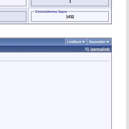
1
Görüntülenme Sayısı
1432
LinkBack
Seçenekler
#
1
(
permalink
)