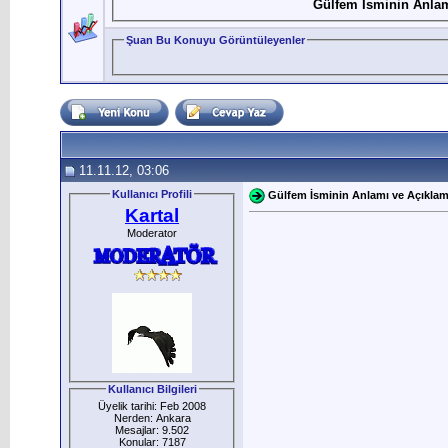
Gülfem İsminin Anlam
Şuan Bu Konuyu Görüntüleyenler
11.11.12, 03:06
Kullanıcı Profili
Gülfem İsminin Anlamı ve Açıklam
Kartal
Moderator
Kullanıcı Bilgileri
Üyelik tarihi: Feb 2008
Nerden: Ankara
Mesajlar: 9.502
Konular: 7187