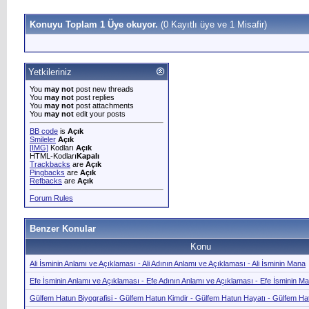
Konuyu Toplam 1 Üye okuyor.
(0 Kayıtlı üye ve 1 Misafir)
Yetkileriniz
You
may not
post new threads
You
may not
post replies
You
may not
post attachments
You
may not
edit your posts
BB code
is
Açık
Smileler
Açık
[IMG]
Kodları
Açık
HTML-Kodları
Kapalı
Trackbacks
are
Açık
Pingbacks
are
Açık
Refbacks
are
Açık
Forum Rules
Benzer Konular
Konu
Ali İsminin Anlamı ve Açıklaması - Ali Adının Anlamı ve Açıklaması - Ali İsminin Mana
Efe İsminin Anlamı ve Açıklaması - Efe Adının Anlamı ve Açıklaması - Efe İsminin M
Gülfem Hatun Biyografisi - Gülfem Hatun Kimdir - Gülfem Hatun Hayatı - Gülfem Ha