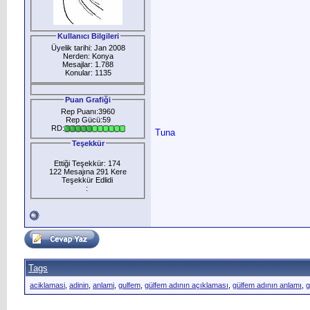
Kullanıcı Bilgileri
Üyelik tarihi: Jan 2008
Nerden: Konya
Mesajlar: 1.788
Konular: 1135
Puan Grafiği
Rep Puanı:3960
Rep Gücü:59
RD:
Tuna
Teşekkür
Ettiği Teşekkür: 174
122 Mesajına 291 Kere
Teşekkür Edlidi
:
Tags
aciklamasi
,
adinin
,
anlami
,
gulfem
,
gülfem adının açıklaması
,
gülfem adının anlamı
,
g