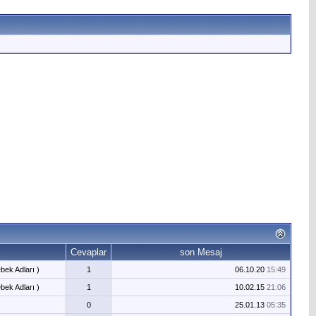
Cevaplar
son Mesaj
bek Adları )
1
06.10.20
15:49
bek Adları )
1
10.02.15
21:06
0
25.01.13
05:35