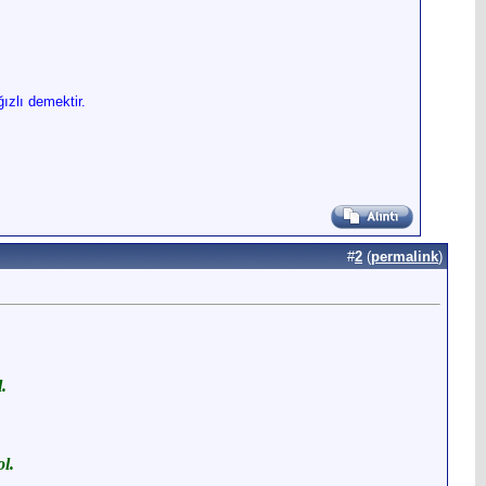
ızlı demektir.
#
2
(
permalink
)
.
l.