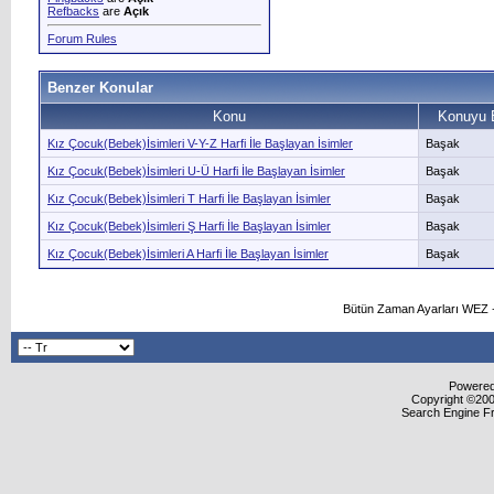
Refbacks
are
Açık
Forum Rules
Benzer Konular
Konu
Konuyu 
Kız Çocuk(Bebek)İsimleri V-Y-Z Harfi İle Başlayan İsimler
Başak
Kız Çocuk(Bebek)İsimleri U-Ü Harfi İle Başlayan İsimler
Başak
Kız Çocuk(Bebek)İsimleri T Harfi İle Başlayan İsimler
Başak
Kız Çocuk(Bebek)İsimleri Ş Harfi İle Başlayan İsimler
Başak
Kız Çocuk(Bebek)İsimleri A Harfi İle Başlayan İsimler
Başak
Bütün Zaman Ayarları WEZ +
Powered 
Copyright ©2000
Search Engine F