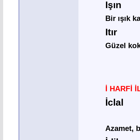
Işın
Bir ışık 
Itır
Güzel kok
İ HARFİ 
İclal
Azamet, b