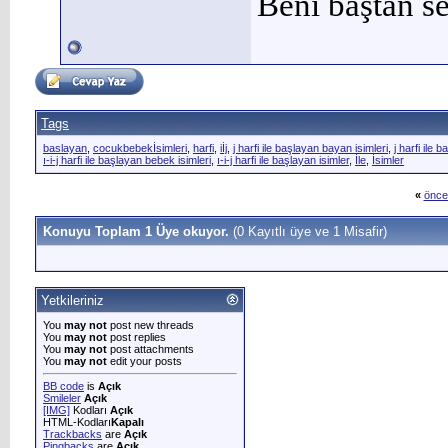
Beni baştan se
Tags
baslayan
,
cocukbebekİsimleri
,
harfi
,
iİj
,
j harfi ile başlayan bayan isimleri
,
j harfi ile 
ı-i-j harfi ile başlayan bebek isimleri
,
ı-i-j harfi ile başlayan isimler
,
İle
,
İsimler
«
önce
Konuyu Toplam 1 Üye okuyor.
(0 Kayıtlı üye ve 1 Misafir)
Yetkileriniz
You
may not
post new threads
You
may not
post replies
You
may not
post attachments
You
may not
edit your posts
BB code
is
Açık
Smileler
Açık
[IMG]
Kodları
Açık
HTML-Kodları
Kapalı
Trackbacks
are
Açık
Pingbacks
are
Açık