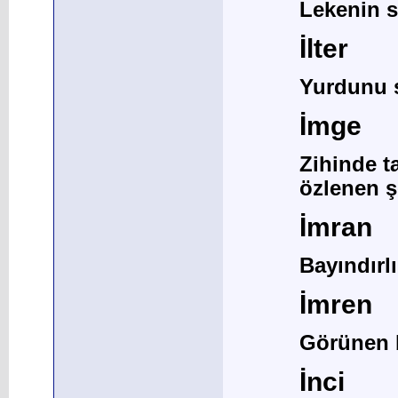
Lekenin s
İlter
Yurdunu 
İmge
Zihinde t
özlenen 
İmran
Bayındırl
İmren
Görünen bi
İnci