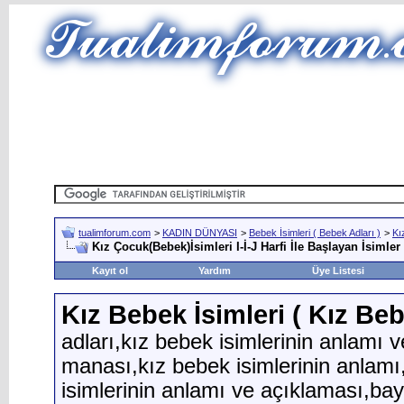
tualimforum.com
>
KADIN DÜNYASI
>
Bebek İsimleri ( Bebek Adları )
>
Kı
Kız Çocuk(Bebek)İsimleri I-İ-J Harfi İle Başlayan İsimler
Kayıt ol
Yardım
Üye Listesi
Kız Bebek İsimleri ( Kız Beb
adları,kız bebek isimlerinin anlamı 
manası,kız bebek isimlerinin anlamı
isimlerinin anlamı ve açıklaması,bay