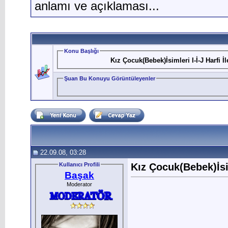
anlamı ve açıklaması...
Konu Başlığı
Kız Çocuk(Bebek)İsimleri I-İ-J Harfi İ
Şuan Bu Konuyu Görüntüleyenler
22.09.08, 03:28
Kullanıcı Profili
Kız Çocuk(Bebek)İsim
Başak
Moderator