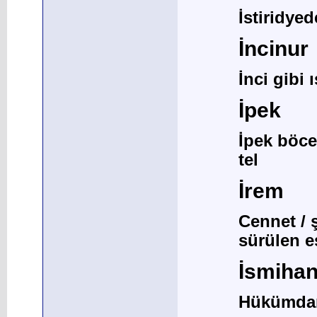
İstiridye
İncinur
İnci gibi ı
İpek
İpek böce
tel
İrem
Cennet / 
sürülen e
İsmiha
Hükümdar