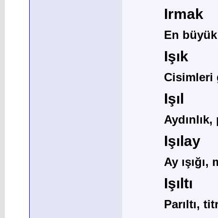
Irmak
En büyük 
Işık
Cisimleri
Işıl
Aydınlık, 
Işılay
Ay ışığı,
Işıltı
Parıltı, ti