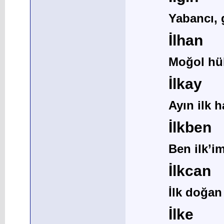
Yabancı, 
İlhan
Moğol hü
İlkay
Ayın ilk h
İlkben
Ben ilk’i
İlkcan
İlk doğan
İlke