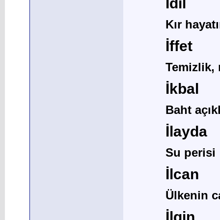
İdil
Kır hayatı
İffet
Temizlik,
İkbal
Baht açıkl
İlayda
Su perisi
İlcan
Ülkenin c
İlgin