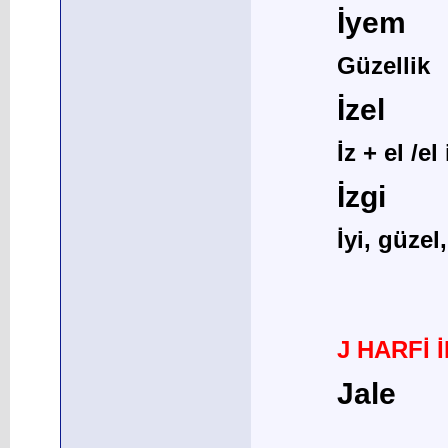
İyem
Güzellik
İzel
İz + el /e
İzgi
İyi, güzel,
J HARFİ 
Jale