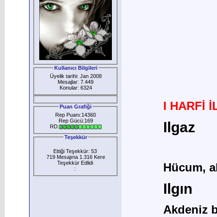
Kullanıcı Bilgileri
Üyelik tarihi: Jan 2008
Mesajlar: 7.449
Konular: 6324
I HARFİ 
Puan Grafiği
Rep Puanı:14360
Rep Gücü:169
Ilgaz
RD:
Teşekkür
Ettiği Teşekkür: 53
719 Mesajına 1.316 Kere
Teşekkür Edlidi
Hücum, ak
:
Ilgın
Akdeniz b