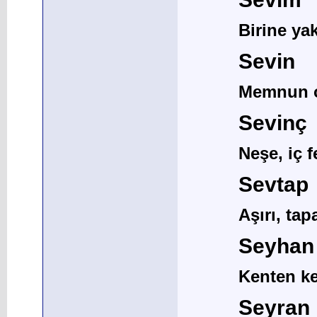
Birine ya
Sevin
Memnun o
Sevinç
Neşe, iç f
Sevtap
Aşırı, ta
Seyhan
Kenten ke
Seyran