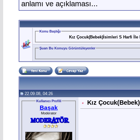
anlamı ve açıklaması...
Konu Başlığı
Kız Çocuk(Bebek)İsimleri S Harfi İle
Şuan Bu Konuyu Görüntüleyenler
22.09.08, 04:26
Kullanıcı Profili
Kız Çocuk(Bebek)İ
Başak
Moderator