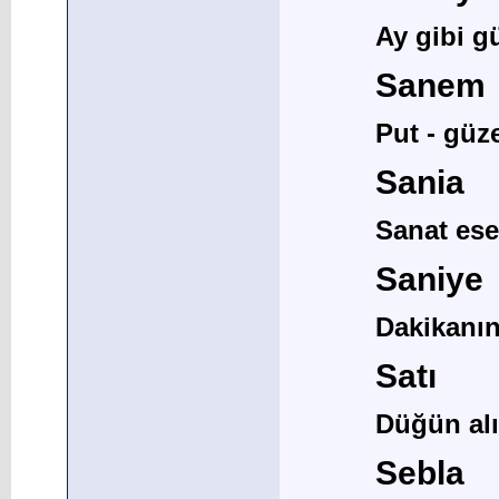
Ay gibi g
Sanem
Put - güz
Sania
Sanat ese
Saniye
Dakikanın
Satı
Düğün alış
Sebla