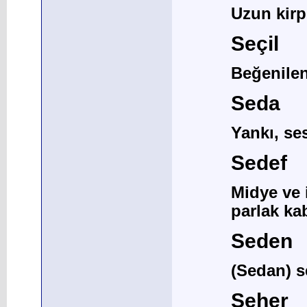
Uzun kirp
Seçil
Beğenilen
Seda
Yankı, se
Sedef
Midye ve i
parlak k
Seden
(Sedan) s
Seher