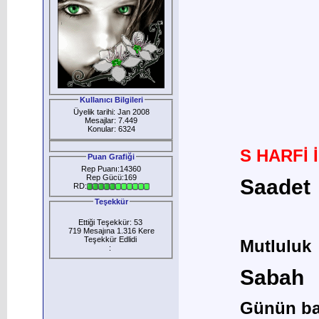
Kullanıcı Bilgileri
Üyelik tarihi: Jan 2008
Mesajlar: 7.449
Konular: 6324
S HARFİ 
Puan Grafiği
Rep Puanı:14360
Rep Gücü:169
Saadet
RD:
Teşekkür
Ettiği Teşekkür: 53
719 Mesajına 1.316 Kere
Teşekkür Edlidi
Mutluluk
:
Sabah
Günün ba