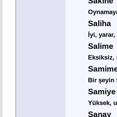
Sakine
Oynamaya
Saliha
İyi, yarar,
Salime
Eksiksiz,
Samim
Bir şeyin 
Samiye
Yüksek, u
Sanay