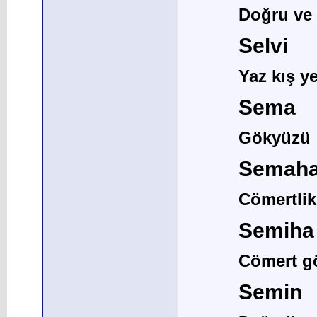
Doğru ve 
Selvi
Yaz kış y
Sema
Gökyüzü
Semaha
Cömertlik,
Semiha
Cömert gö
Semin