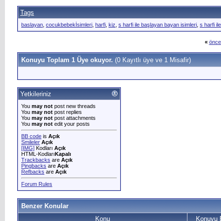
Tags
baslayan
,
cocukbebekİsimleri
,
harfi
,
kiz
,
s harfi ile başlayan bayan isimleri
,
s harfi i
«
önce
Konuyu Toplam 1 Üye okuyor.
(0 Kayıtlı üye ve 1 Misafir)
Yetkileriniz
You
may not
post new threads
You
may not
post replies
You
may not
post attachments
You
may not
edit your posts
BB code
is
Açık
Smileler
Açık
[IMG]
Kodları
Açık
HTML-Kodları
Kapalı
Trackbacks
are
Açık
Pingbacks
are
Açık
Refbacks
are
Açık
Forum Rules
Benzer Konular
Konu
Konuyu 