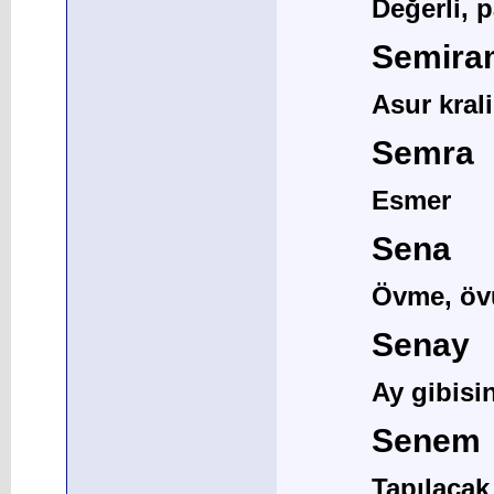
Değerli, p
Semira
Asur kral
Semra
Esmer
Sena
Övme, övü
Senay
Ay gibisi
Senem
Tapılacak