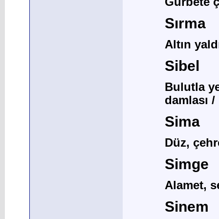
Gurbete 
Sırma
Altın yald
Sibel
Bulutla y
damlası /
Sima
Düz, çehre
Simge
Alamet, s
Sinem