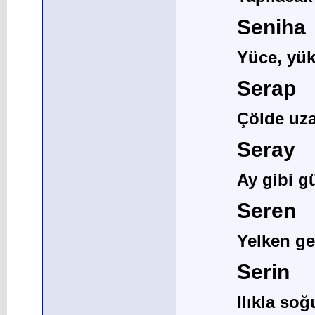
Seniha
Yüce, yü
Serap
Çölde uza
Seray
Ay gibi g
Seren
Yelken ge
Serin
Ilıkla soğ