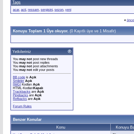
Tags
acar
,
acti
,
ressam
,
sergisini
,
sezon
,
yeni
«
önce
Konuyu Toplam 1 Üye okuyor.
(0 Kayıtlı üye ve 1 Misafir)
Yetkileriniz
You
may not
post new threads
You
may not
post replies
You
may not
post attachments
You
may not
edit your posts
BB code
is
Açık
Smileler
Açık
[IMG]
Kodları
Açık
HTML-Kodları
Kapalı
Trackbacks
are
Açık
Pingbacks
are
Açık
Refbacks
are
Açık
Forum Rules
Benzer Konular
Konu
Konuyu Ba