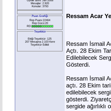
Üyelik tarihi: Jan 2008
Mesajlar: 2.920
Konular: 3793
Ressam Acar Yen
Puan Grafiği
Rep Puanı:22464
Rep Gücü:20
RD:
Teşekkür
Ettiği Teşekkür: 125
207 Mesajına 2.103 Kere
Ressam İsmail Ac
Teşekkür Edlidi
:
Açtı. 28 Ekim Tar
Edilebilecek Serg
Gösterdi.
Ressam İsmail Ac
açtı. 28 Ekim tar
edilebilecek sergi
gösterdi. Ziyaretç
sergide ağırlıklı