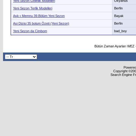
Yeni Sezon Gelinlik Modelleri
Okyanus
Yeni Sezon Terlik Modelleri
Berfin
Aşk-ı Memnu 39.Bölüm Yeni Sezon
Başak
Asi Dizisi 35 bolum Özeti (Yeni Sezon)
Berfin
Yeni Sezon da Cimbom
bad_boy
Bütün Zaman Ayarları WEZ +
Powered 
Copyright ©2000
Search Engine F