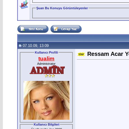
Şuan Bu Konuyu Görüntüleyenler
07.10.09, 13:09
Kullanıcı Profili
Ressam Acar Ye
tualim
Administrator
Kullanıcı Bilgileri