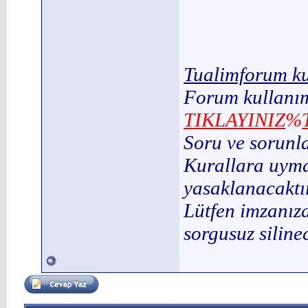
Tualimforum ku
Forum kullanım
TIKLAYINIZ
%
Soru ve sorunl
Kurallara uymay
yasaklanacaktır
Lütfen imzanıza
sorgusuz silinec