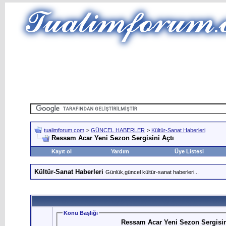
tualimforum.com
>
GÜNCEL HABERLER
>
Kültür-Sanat Haberleri
Ressam Acar Yeni Sezon Sergisini Açtı
Kayıt ol
Yardım
Üye Listesi
Kültür-Sanat Haberleri
Günlük,güncel kültür-sanat haberleri...
Konu Başlığı
Ressam Acar Yeni Sezon Sergisin