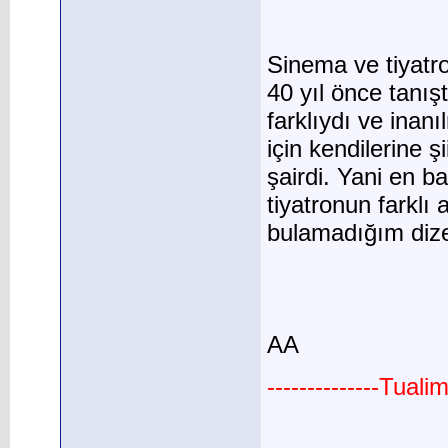
Sinema ve tiyatro
40 yıl önce tanışt
farklıydı ve inan
için kendilerine ş
şairdi. Yani en 
tiyatronun farklı 
bulamadığım dize
AA
--------------Tual