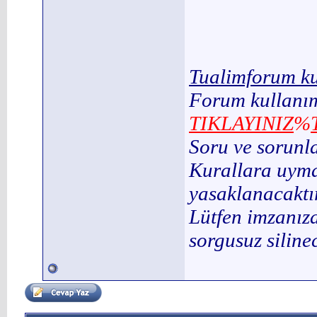
Tualimforum ku
Forum kullanım
TIKLAYINIZ
%
Soru ve sorunl
Kurallara uymay
yasaklanacaktır
Lütfen imzanıza
sorgusuz silinec