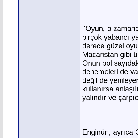
''Oyun, o zamana 
birçok yabancı ya
derece güzel oyunu
Macaristan gibi ü
Onun bol sayıdaki 
denemeleri de var.
değil de yenileye
kullanırsa anlaşı
yalındır ve çarpıcı
Enginün, ayrıca O