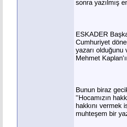
sonra yazılmış en
ESKADER Başkanı
Cumhuriyet dönem
yazarı olduğunu 
Mehmet Kaplan'ın 
Bunun biraz gecik
''Hocamızın hakk
hakkını vermek is
muhteşem bir yaz