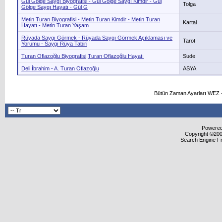
Gül Gölge Saygı Biyografisi - Gül Gölge Saygı Kimdir - Gül
Tolga
Gölge Saygı Hayatı - Gül G
Metin Turan Biyografisi - Metin Turan Kimdir - Metin Turan
Kartal
Hayatı - Metin Turan Yaşam
Rüyada Saygı Görmek - Rüyada Saygı Görmek Açıklaması ve
Tarot
Yorumu - Saygı Rüya Tabiri
Turan Oflazoğlu Biyografisi,Turan Oflazoğlu Hayatı
Sude
Deli İbrahim - A. Turan Oflazoğlu
ASYA
Bütün Zaman Ayarları WEZ +
Powered 
Copyright ©2000
Search Engine F