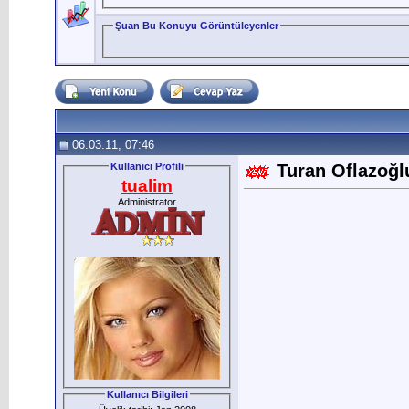
Şuan Bu Konuyu Görüntüleyenler
06.03.11, 07:46
Kullanıcı Profili
Turan Oflazoğl
tualim
Administrator
Kullanıcı Bilgileri