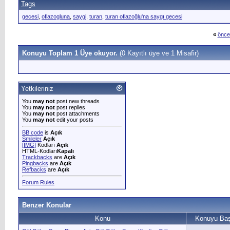
Tags
gecesi
,
oflazogluna
,
saygi
,
turan
,
turan oflazoğlu'na saygı gecesi
«
önce
Konuyu Toplam 1 Üye okuyor.
(0 Kayıtlı üye ve 1 Misafir)
Yetkileriniz
You
may not
post new threads
You
may not
post replies
You
may not
post attachments
You
may not
edit your posts
BB code
is
Açık
Smileler
Açık
[IMG]
Kodları
Açık
HTML-Kodları
Kapalı
Trackbacks
are
Açık
Pingbacks
are
Açık
Refbacks
are
Açık
Forum Rules
Benzer Konular
Konu
Konuyu Baş