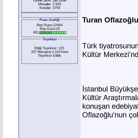
Üyelik tarihi: Jan 2008
Mesajlar: 2.920
Konular: 3793
Turan Oflazoğlu
Puan Grafiği
Rep Puanı:22464
Rep Gücü:20
RD:
Teşekkür
Türk tiyatrosunun
Ettiği Teşekkür: 125
207 Mesajına 2.103 Kere
Kültür Merkezi'n
Teşekkür Edlidi
:
İstanbul Büyükşeh
Kültür Araştırma
konuşan edebiyat 
Oflazoğlu'nun çok