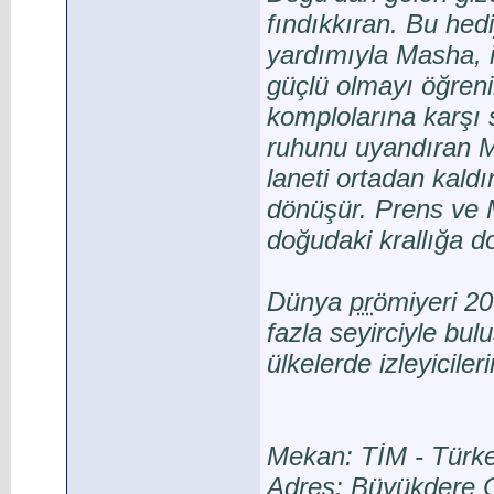
fındıkkıran. Bu hed
yardımıyla Masha, 
güçlü olmayı öğrenir
komplolarına karşı 
ruhunu uyandıran Ma
laneti ortadan kaldı
dönüşür. Prens ve 
doğudaki krallığa d
Dünya
pr
ömiyeri 20
fazla seyirciyle bu
ülkelerde izleyicil
Mekan: TİM - Türk
Adres: Büyükdere 