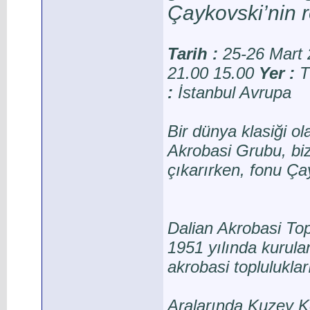
Çaykovski’nin r
Tarih
:
25-26 Mart 
21.00
15.00
Yer
:
T
:
İstanbul Avrupa
Bir dünya klasiği o
Akrobasi Grubu, biz
çıkarırken, fonu Ça
Dalian Akrobasi To
1951 yılında kurulan
akrobasi topluluklar
Aralarında Kuzey Ko