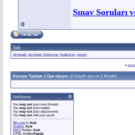
Sınav Soruları v
Tags
akrobatik
,
akrobatik fındıkkıran
,
findikkiran
,
gosteri
«
önce
Konuyu Toplam 1 Üye okuyor.
(0 Kayıtlı üye ve 1 Misafir)
Yetkileriniz
You
may not
post new threads
You
may not
post replies
You
may not
post attachments
You
may not
edit your posts
BB code
is
Açık
Smileler
Açık
[IMG]
Kodları
Açık
HTML-Kodları
Kapalı