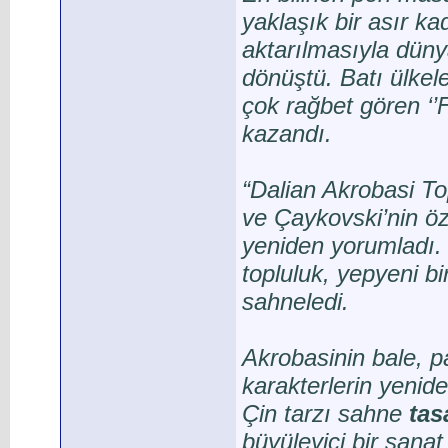
yaklaşık bir asır k
aktarılmasıyla düny
dönüştü. Batı ülkel
çok rağbet gören ‘’
kazandı.
“Dalian Akrobasi T
ve Çaykovski’nin öz
yeniden yorumladı. 
topluluk, yepyeni b
sahneledi.
Akrobasinin bale, p
karakterlerin yeni
Çin tarzı sahne
tas
büyüleyici bir sana