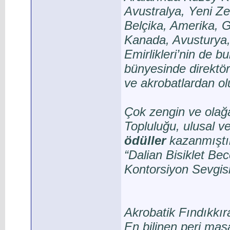
Avustralya, Yeni Zel
Belçika, Amerika, G
Kanada, Avusturya,
Emirlikleri’nin de 
bünyesinde direktörl
ve akrobatlardan olu
Çok zengin ve olağa
Topluluğu, ulusal v
ödüller
kazanmıştır
“Dalian Bisiklet Be
Kontorsiyon Sevgisi
Akrobatik Fındıkkır
En bilinen peri masa