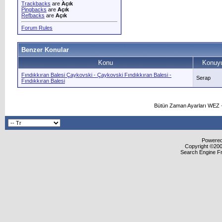
Trackbacks
are
Açık
Pingbacks
are
Açık
Refbacks
are
Açık
Forum Rules
Benzer Konular
Konu
Konuyu
Fındıkkıran Balesi Çaykovski - Çaykovski Fındıkkıran Balesi -
Serap
Fındıkkıran Balesi
Bütün Zaman Ayarları WEZ +
Powered 
Copyright ©2000
Search Engine F