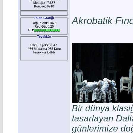
Mesajlar: 7.687
Konular: 6910
Akrobatik Fınd
Puan Grafiği
Rep Puanı:11076
Rep Gücü:20
RD:
Teşekkür
Ettiği Teşekkür: 47
464 Mesajına 935 Kere
Teşekkür Edlidi
:
Bir dünya klasi
tasarlayan Dali
günlerimize doğ