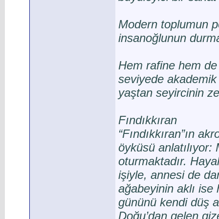
Modern toplumun pop
insanoğlunun durmak
Hem rafine hem de p
seviyede akademik b
yaştan seyircinin ze
Fındıkkıran
“Fındıkkıran”ın akro
öyküsü anlatılıyor:
oturmaktadır. Hayal
işiyle, annesi de dan
ağabeyinin aklı ise 
gününü kendi düş a
Doğu’dan gelen gizem