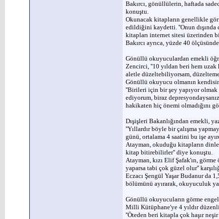
Bakırcı, gönüllülerin, haftada sade
konuştu.
Okunacak kitapların genellikle görm
edildiğini kaydetti. ''Onun dışında
kitapları internet sitesi üzerinden b
Bakırcı ayrıca, yüzde 40 ölçüsünde
Gönüllü okuyuculardan emekli öğre
Zencirci, ''10 yıldan beri hem uza
aletle düzeltebiliyorsam, düzeltem
Gönüllü okuyucu olmanın kendisine 
''Birileri için bir şey yapıyor olm
ediyorum, biraz depresyondaysanız, 
hakikaten hiç önemi olmadığını görü
Dışişleri Bakanlığından emekli, ya
''Yıllardır böyle bir çalışma yapm
günü, ortalama 4 saatini bu işe ayırd
Atayman, okuduğu kitapların dinlenm
kitap bitirebilirler'' diye konuştu.
Atayman, kızı Elif Şafak'ın, görme 
yaparsa tabi çok güzel olur'' karşılı
Eczacı Şengül Yaşar Budanur da 1,5
bölümünü ayırarak, okuyuculuk yap
Gönüllü okuyucuların görme engelli
Milli Kütüphane'ye 4 yıldır düzenli
''Öteden beri kitapla çok haşır neş