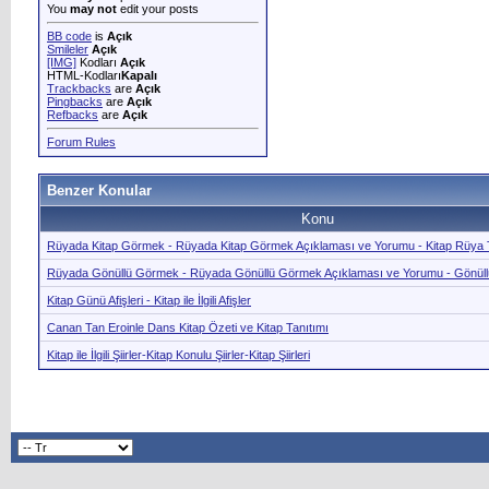
You
may not
edit your posts
BB code
is
Açık
Smileler
Açık
[IMG]
Kodları
Açık
HTML-Kodları
Kapalı
Trackbacks
are
Açık
Pingbacks
are
Açık
Refbacks
are
Açık
Forum Rules
Benzer Konular
Konu
Rüyada Kitap Görmek - Rüyada Kitap Görmek Açıklaması ve Yorumu - Kitap Rüya T
Rüyada Gönüllü Görmek - Rüyada Gönüllü Görmek Açıklaması ve Yorumu - Gönül
Kitap Günü Afişleri - Kitap ile İlgili Afişler
Canan Tan Eroinle Dans Kitap Özeti ve Kitap Tanıtımı
Kitap ile İlgili Şiirler-Kitap Konulu Şiirler-Kitap Şiirleri