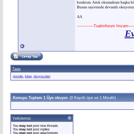
bıraktım. Artık okumaktan başka b
Burası sayesinde devamlı okuyorum.
AA
--------------Tualimforum İmzam------
Ev
Tags
gonullu
,
kitap
,
okuyuculari
Konuyu Toplam 1 Üye okuyor.
(0 Kayıtlı üye ve 1 Misafir)
Yetkileriniz
You
may not
post new threads
You
may not
post replies
You
may not
post attachments