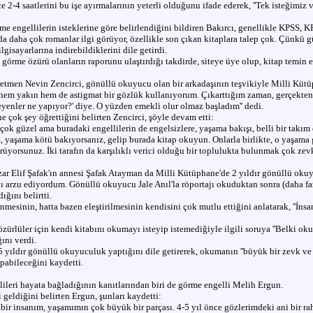
ce 2-4 saatlerini bu işe ayırmalarının yeterli olduğunu ifade ederek, ''Tek isteğimiz
e engellilerin isteklerine göre belirlendiğini bildiren Bakırcı, genellikle KPSS, K
 da daha çok romanlar ilgi görüyor, özellikle son çıkan kitaplara talep çok. Çünkü gü
ilgisayarlarına indirebildiklerini dile getirdi.
 görme özürü olanların raporunu ulaştırdığı takdirde, siteye üye olup, kitap temin 
tmen Nevin Zencirci, gönüllü okuyucu olan bir arkadaşının teşvikiyle Milli Kütüp
k hem yakın hem de astigmat bir gözlük kullanıyorum. Çıkarttığım zaman, gerçekte
eyenler ne yapıyor?' diye. O yüzden emekli olur olmaz başladım'' dedi.
çok şey öğrettiğini belirten Zencirci, şöyle devam etti:
ak çok güzel ama buradaki engellilerin de engelsizlere, yaşama bakışı, belli bir takı
yaşama kötü bakıyorsanız, gelip burada kitap okuyun. Onlarla birlikte, o yaşama gi
yorsunuz. İki tarafın da karşılıklı verici olduğu bir toplulukta bulunmak çok zevkl
zar Elif Şafak'ın annesi Şafak Atayman da Milli Kütüphane'de 2 yıldır gönüllü ok
ayı arzu ediyordum. Gönüllü okuyucu Jale Anıl'la röportajı okuduktan sonra (daha 
ığını belirtti.
esinin, hatta bazen eleştirilmesinin kendisini çok mutlu ettiğini anlatarak, ''İnsan
özürlüler için kendi kitabını okumayı isteyip istemediğiyle ilgili soruya ''Belki o
ğını verdi.
 yıldır gönüllü okuyuculuk yaptığını dile getirerek, okumanın ''büyük bir zevk ve m
abileceğini kaydetti.
leri hayata bağladığının kanıtlarından biri de görme engelli Melih Ergun.
 geldiğini belirten Ergun, şunları kaydetti:
ir bir insanım, yaşamımın çok büyük bir parçası. 4-5 yıl önce gözlerimdeki ani bir r