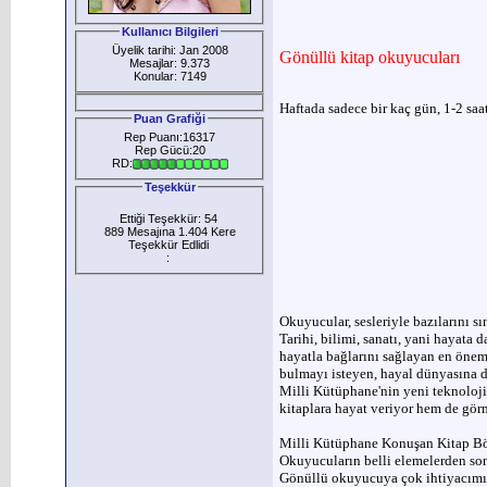
Kullanıcı Bilgileri
Üyelik tarihi: Jan 2008
Gönüllü kitap okuyucuları
Mesajlar: 9.373
Konular: 7149
Haftada sadece bir kaç gün, 1-2 saat
Puan Grafiği
Rep Puanı:16317
Rep Gücü:20
RD:
Teşekkür
Ettiği Teşekkür: 54
889 Mesajına 1.404 Kere
Teşekkür Edlidi
:
Okuyucular, sesleriyle bazılarını s
Tarihi, bilimi, sanatı, yani hayata
hayatla bağlarını sağlayan en önem
bulmayı isteyen, hayal dünyasına d
Milli Kütüphane'nin yeni teknolojil
kitaplara hayat veriyor hem de görm
Milli Kütüphane Konuşan Kitap Böl
Okuyucuların belli elemelerden sonr
Gönüllü okuyucuya çok ihtiyacımız 