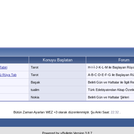
Konuyu Başlatan
Forum
abiri
Tarot
H-I-İ-J-K-L-M ile Başlayan Rüya 
lü Rüya Tab
Tarot
A-B-C-D-E-F-G ile Başlayan Rüy
Başak
Belirli Gün ve Haftalar ile İlgili 
tualim
Türk Edebiyatından Kitap Özetle
Nokia
Belirli Gün ve Haftalar Şiirleri
Bütün Zaman Ayarları WEZ +3 olarak düzenlenmiştir. Şu Anki Saat:
22:32
.
Powered by vBulletin Version 3.8.7