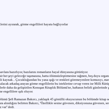
lerini ayırarak, görme engellileri hayata bağlıyorlar
ınavlara hazırlıyor, bazılarını romanların hayal dünyasına götürüyor.
 dair her şeyi geleceğe taşımasına, hatta ölümsüzleştirmesine rağmen, beş duyu organ
li kaynak... Çocukluğundan bu yana ışığı ve renkleri göremeyenlere kırmızıyı, mav
alacak arkadaş arayan görme engellilerin bu isteklerine cevap veren ise Milli Küt
erle daha da geliştirilen Konuşan Kitaplık Bölümü'ne, haftanın belirli günlerinde 
e engellilere ışık oluyor.
ümü Şefi Ramazan Bakırcı, yaklaşık 45 gönüllü okuyucunun bu bölümde kitap ses
a alındığını belirten Bakırcı, ''Özellikle sesine güvenen, diksiyonuna güvenen, se
var'' dedi.