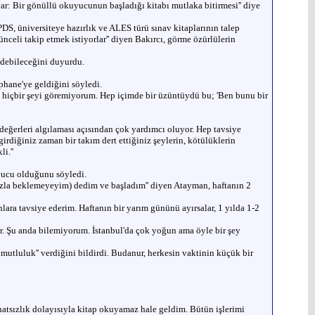
 var: Bir gönüllü okuyucunun başladığı kitabı mutlaka bitirmesi'' diye
PDS, üniversiteye hazırlık ve ALES türü sınav kitaplarının talep
nceli takip etmek istiyorlar'' diyen Bakırcı, görme özürlülerin
edebileceğini duyurdu.
hane'ye geldiğini söyledi.
n hiçbir şeyi göremiyorum. Hep içimde bir üzüntüydü bu; 'Ben bunu bir
m değerleri algılaması açısından çok yardımcı oluyor. Hep tavsiye
rdiğiniz zaman bir takım dert ettiğiniz şeylerin, kötülüklerin
i.''
uyucu olduğunu söyledi.
fazla beklemeyeyim) dedim ve başladım'' diyen Atayman, haftanın 2
lara tavsiye ederim. Haftanın bir yarım gününü ayırsalar, 1 yılda 1-2
kur. Şu anda bilemiyorum. İstanbul'da çok yoğun ama öyle bir şey
utluluk'' verdiğini bildirdi. Budanur, herkesin vaktinin küçük bir
ahatsızlık dolayısıyla kitap okuyamaz hale geldim. Bütün işlerimi