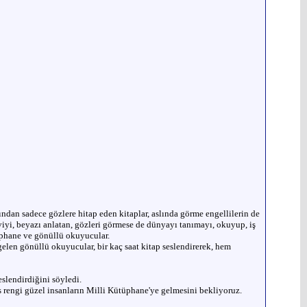
ından sadece gözlere hitap eden kitaplar, aslında görme engellilerin de
iyi, beyazı anlatan, gözleri görmese de dünyayı tanımayı, okuyup, iş
üphane ve gönüllü okuyucular.
gelen gönüllü okuyucular, bir kaç saat kitap seslendirerek, hem
lendirdiğini söyledi.
s rengi güzel insanların Milli Kütüphane'ye gelmesini bekliyoruz.