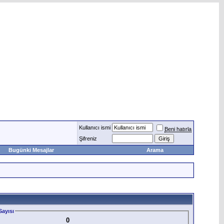
Kullanıcı ismi
Beni hatırla
Şifreniz
Bugünki Mesajlar
Arama
ayısı
0