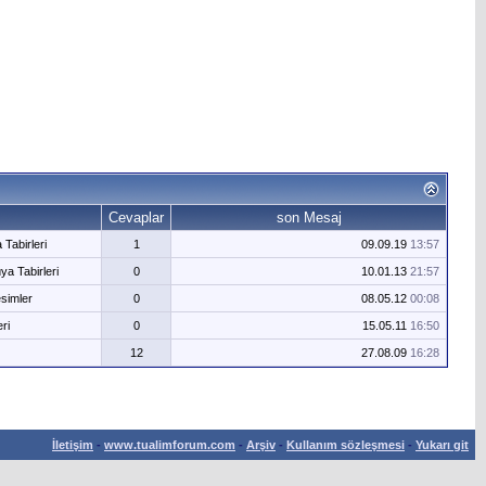
Cevaplar
son Mesaj
Tabirleri
1
09.09.19
13:57
a Tabirleri
0
10.01.13
21:57
Resimler
0
08.05.12
00:08
ri
0
15.05.11
16:50
12
27.08.09
16:28
İletişim
-
www.tualimforum.com
-
Arşiv
-
Kullanım sözleşmesi
-
Yukarı git