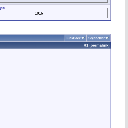
yısı
1016
LinkBack
Seçenekler
#
1
(
permalink
)