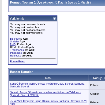
Konuyu Toplam 1 Üye okuyor.
(0 Kayıtlı üye ve 1 Misafir)
Yetkileriniz
You
may not
post new threads
You
may not
post replies
You
may not
post attachments
You
may not
edit your posts
BB code
is
Açık
Smileler
Açık
[IMG]
Kodları
Açık
HTML-Kodları
Kapalı
Trackbacks
are
Açık
Pingbacks
are
Açık
Refbacks
are
Açık
Forum Rules
Benzer Konular
Konu
Konuyu 
Şehit Öğretmen Metin Gençdal İlköğretim Okulu Siverek Şanlıurfa -
Pelince
Şanlıurfa Siverek
Siverek Sosyal Güvenlik Kurumu Merkezi Adresi ve Telefonu -
Goeben
Şanlıurfa Siverek SGK İle
75.Yıl Yatılı İlköğretim Bölge Okulu Siverek Şanlıurfa - Siverek 75.Yıl
Pelince
Yatılı