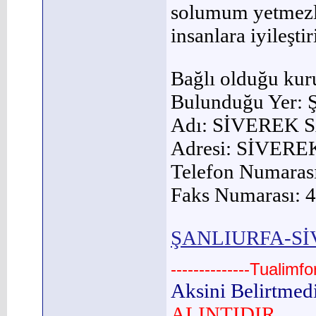
solumum yetmezli
insanlara iyileşti
Bağlı olduğu kur
Bulunduğu Yer:
Adı: SİVEREK 
Adresi: SİVER
Telefon Numaras
Faks Numarası: 
ŞANLIURFA-SİVE
--------------Tualimf
Aksini Belirtmed
ALINTIDIR