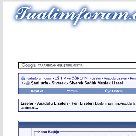
tualimforum.com
>
EĞİTİM ve ÖĞRETİM
>
Liseler - Anadolu Liseleri - Fen
Şanlıurfa - Siverek - Siverek Sağlık Meslek Lisesi
Kayıt ol
Yardım
Üye Listesi
Liseler - Anadolu Liseleri - Fen Liseleri
Liselerin tanıtımı,Anadolu li
tanıtımları...
Konu Başlığı