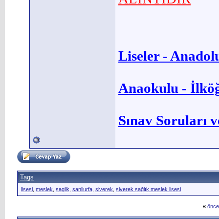
Liseler - Anadolu
Anaokulu - İlkö
Sınav Soruları v
Tags
lisesi
,
meslek
,
saglik
,
sanliurfa
,
siverek
,
siverek sağlık meslek lisesi
«
önce