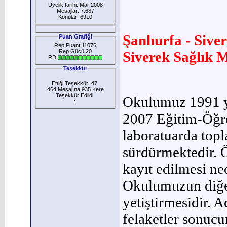
Üyelik tarihi: Mar 2008
Mesajlar: 7.687
Konular: 6910
Şanlıurfa - Sive
Puan Grafiği
Rep Puanı:11076
Rep Gücü:20
Siverek Sağlık M
RD:
Teşekkür
Ettiği Teşekkür: 47
464 Mesajına 935 Kere
Teşekkür Edlidi
Okulumuz 1991 yı
:
2007 Eğitim-Öğret
laboratuarda topl
sürdürmektedir. Ö
kayıt edilmesi ne
Okulumuzun diğer
yetiştirmesidir. A
felaketler sonucu