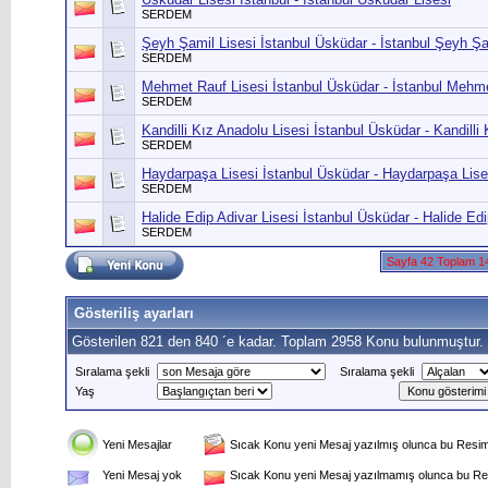
SERDEM
Şeyh Şamil Lisesi İstanbul Üsküdar - İstanbul Şeyh Şa
SERDEM
Mehmet Rauf Lisesi İstanbul Üsküdar - İstanbul Mehme
SERDEM
Kandilli Kız Anadolu Lisesi İstanbul Üsküdar - Kandilli
SERDEM
Haydarpaşa Lisesi İstanbul Üsküdar - Haydarpaşa Lises
SERDEM
Halide Edip Adivar Lisesi İstanbul Üsküdar - Halide Edi
SERDEM
Sayfa 42 Toplam 1
Gösteriliş ayarları
Gösterilen 821 den 840 ´e kadar. Toplam 2958 Konu bulunmuştur.
Sıralama şekli
Sıralama şekli
Yaş
Yeni Mesajlar
Sıcak Konu yeni Mesaj yazılmış olunca bu Resim 
Yeni Mesaj yok
Sıcak Konu yeni Mesaj yazılmamış olunca bu Res