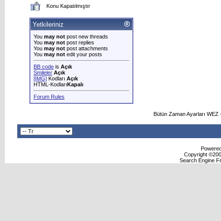
Konu Kapatılmıştır
Yetkileriniz
You
may not
post new threads
You
may not
post replies
You
may not
post attachments
You
may not
edit your posts
BB code
is
Açık
Smileler
Açık
[IMG]
Kodları
Açık
HTML-Kodları
Kapalı
Forum Rules
Bütün Zaman Ayarları WEZ +
Powered 
Copyright ©2000
Search Engine F