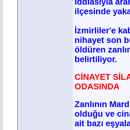
iddiasıyla ar
ilçesinde yaka
İzmirliler'e k
nihayet son b
öldüren zanlın
belirtiliyor.
CİNAYET SİL
ODASINDA
Zanlının Mard
olduğu ve cina
ait bazı eşyal