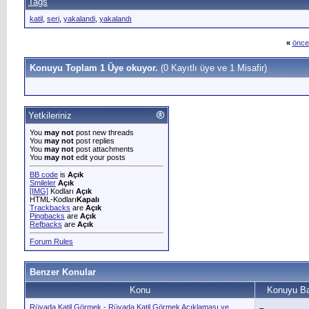
Tags
katil
,
seri
,
yakalandi
,
yakalandı
«
önce
Konuyu Toplam 1 Üye okuyor.
(0 Kayıtlı üye ve 1 Misafir)
Yetkileriniz
You
may not
post new threads
You
may not
post replies
You
may not
post attachments
You
may not
edit your posts
BB code
is
Açık
Smileler
Açık
[IMG]
Kodları
Açık
HTML-Kodları
Kapalı
Trackbacks
are
Açık
Pingbacks
are
Açık
Refbacks
are
Açık
Forum Rules
Benzer Konular
Konu
Konuyu Ba
Rüyada Katil Görmek - Rüyada Katil Görmek Açıklaması ve