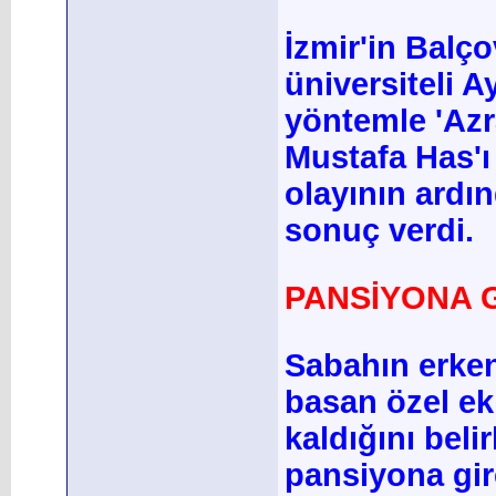
İzmir'in Balç
üniversiteli A
yöntemle 'Azr
Mustafa Has'ı
olayının ardın
sonuç verdi.
PANSİYONA 
Sabahın erke
basan özel ek
kaldığını beli
pansiyona gir