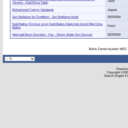
Tarot
Yorumu - Katil Rüya Tabiri
Muhammed Çeteye Yakalandı
Jaguar
Seri Bağlama Ve Özellikleri - Seri Bağlama Nedir
SERDEM
Katil Balina (Orcinus orca)-Katil Balina Hakkında Genel Bilgi-Orka
Fenci
Balina
Alternatif Akım Devreleri - Faz - Direnç Bobin Seri Devresi
SERDEM
Bütün Zaman Ayarları WEZ +
Powered 
Copyright ©2000
Search Engine F