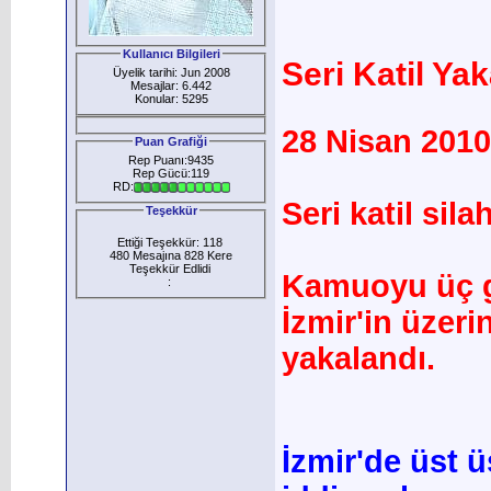
Kullanıcı Bilgileri
Seri Katil Ya
Üyelik tarihi: Jun 2008
Mesajlar: 6.442
Konular: 5295
28 Nisan 2010
Puan Grafiği
Rep Puanı:9435
Rep Gücü:119
RD:
Seri katil sila
Teşekkür
Ettiği Teşekkür: 118
480 Mesajına 828 Kere
Teşekkür Edlidi
Kamuoyu üç 
:
İzmir'in üzeri
yakalandı.
İzmir'de üst 