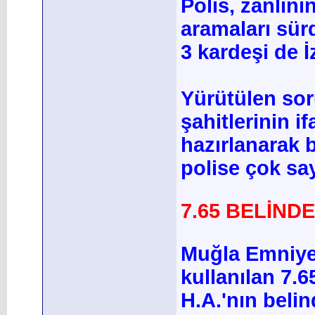
Polis, zanlını
aramaları sür
3 kardeşi de İ
Yürütülen so
şahitlerinin i
hazırlanarak b
polise çok say
7.65 BELİNDE
Muğla Emniyet
kullanılan 7.
H.A.'nın belin