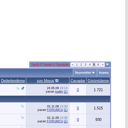
Sayfa 5 Toplam 6 Sayfadan
<
1
2
3
4
5
6
>
Seçenekler
Arama
Değerlendirme
son Mesaj
Cevaplar
Görüntüleme
24.05.09
19:14
0
1.721
yazan
tualim
01.11.08
13:30
0
1.515
yazan
FORUMCU
01.11.08
13:30
0
930
yazan
FORUMCU