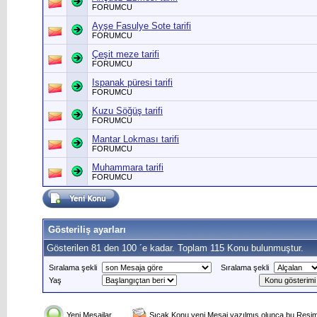
FORUMCU
Ayşe Fasulye Sote tarifi
FORUMCU
Çeşit meze tarifi
FORUMCU
Ispanak püresi tarifi
FORUMCU
Kuzu Söğüş tarifi
FORUMCU
Mantar Lokması tarifi
FORUMCU
Muhammara tarifi
FORUMCU
Gösteriliş ayarları
Gösterilen 81 den 100 ´e kadar. Toplam 115 Konu bulunmuştur.
Sıralama şekli
Sıralama şekli
Yaş
Yeni Mesajlar
Sıcak Konu yeni Mesaj yazılmış olunca bu Resim 