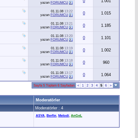
0
1.001
yazan
FORUMCU
01.11.08
13:22
0
1.015
yazan
FORUMCU
01.11.08
13:21
0
1.185
yazan
FORUMCU
01.11.08
13:20
0
1.101
yazan
FORUMCU
01.11.08
13:19
0
1.002
yazan
FORUMCU
01.11.08
13:18
0
960
yazan
FORUMCU
01.11.08
13:17
0
1.064
yazan
FORUMCU
Sayfa 5 Toplam 6 Sayfadan
<
1
2
3
4
5
6
>
Moderatörler
Moderatörler : 4
ASYA
,
Berfin
,
Melodi
,
AnGeL