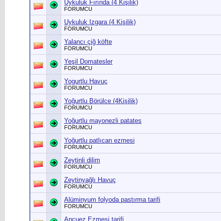
Uykuluk Fırında (4 Kişilik)
FORUMCU
Uykuluk Izgara (4 Kişilik)
FORUMCU
Yalancı çiğ köfte
FORUMCU
Yeşil Domatesler
FORUMCU
Yogurtlu Havuç
FORUMCU
Yoğurtlu Börülce (4Kişilik)
FORUMCU
Yoğurtlu mayonezli patates
FORUMCU
Yoğurtlu patlıcan ezmesi
FORUMCU
Zeytinli dilim
FORUMCU
Zeytinyağlı Havuç
FORUMCU
Alüminyum folyoda pastırma tarifi
FORUMCU
Ançuez Ezmesi tarifi