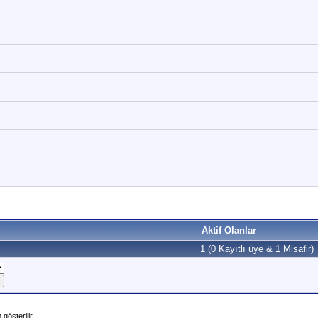
Aktif Olanlar
1 (0 Kayıtlı üye & 1 Misafir)
gösterilir