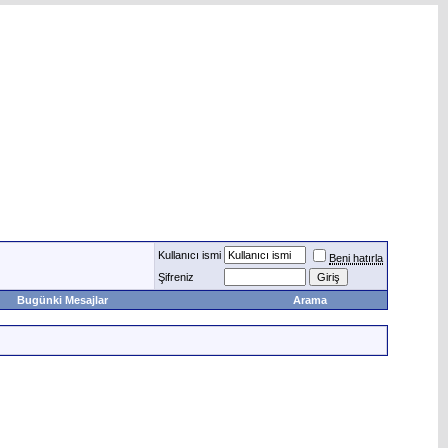
Kullanıcı ismi
Beni hatırla
Şifreniz
Bugünki Mesajlar
Arama