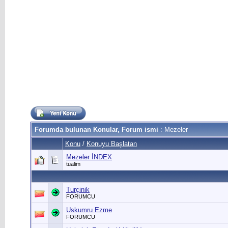
Forumda bulunan Konular, Forum ismi
: Mezeler
Konu
/
Konuyu Başlatan
Mezeler İNDEX
tualim
Turçinik
FORUMCU
Uskumru Ezme
FORUMCU