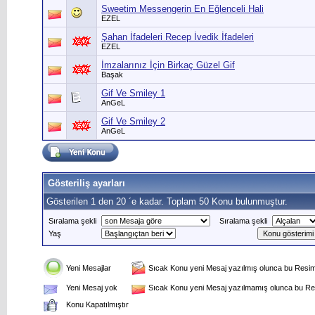
Sweetim Messengerin En Eğlenceli Hali
EZEL
Şahan İfadeleri Recep İvedik İfadeleri
EZEL
İmzalarınız İçin Birkaç Güzel Gif
Başak
Gif Ve Smiley 1
AnGeL
Gif Ve Smiley 2
AnGeL
Gösteriliş ayarları
Gösterilen 1 den 20 ´e kadar. Toplam 50 Konu bulunmuştur.
Sıralama şekli
Sıralama şekli
Yaş
Yeni Mesajlar
Sıcak Konu yeni Mesaj yazılmış olunca bu Resim 
Yeni Mesaj yok
Sıcak Konu yeni Mesaj yazılmamış olunca bu Res
Konu Kapatılmıştır