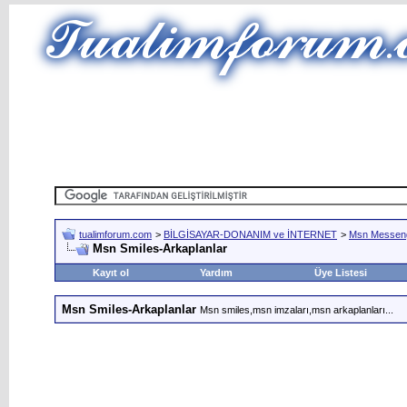
tualimforum.com
>
BİLGİSAYAR-DONANIM ve İNTERNET
>
Msn Messen
Msn Smiles-Arkaplanlar
Kayıt ol
Yardım
Üye Listesi
Msn Smiles-Arkaplanlar
Msn smiles,msn imzaları,msn arkaplanları...