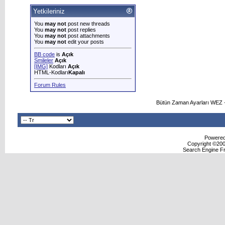
Yetkileriniz
You
may not
post new threads
You
may not
post replies
You
may not
post attachments
You
may not
edit your posts
BB code
is
Açık
Smileler
Açık
[IMG]
Kodları
Açık
HTML-Kodları
Kapalı
Forum Rules
Bütün Zaman Ayarları WEZ +
Powered 
Copyright ©2000
Search Engine F