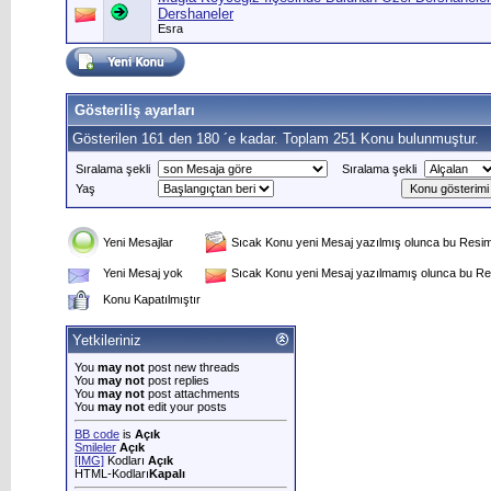
Dershaneler
Esra
Gösteriliş ayarları
Gösterilen 161 den 180 ´e kadar. Toplam 251 Konu bulunmuştur.
Sıralama şekli
Sıralama şekli
Yaş
Yeni Mesajlar
Sıcak Konu yeni Mesaj yazılmış olunca bu Resim 
Yeni Mesaj yok
Sıcak Konu yeni Mesaj yazılmamış olunca bu Res
Konu Kapatılmıştır
Yetkileriniz
You
may not
post new threads
You
may not
post replies
You
may not
post attachments
You
may not
edit your posts
BB code
is
Açık
Smileler
Açık
[IMG]
Kodları
Açık
HTML-Kodları
Kapalı