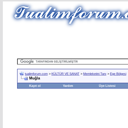
tualimforum.com
>
KÜLTÜR VE SANAT
>
Memleketini Tanı
>
Ege Bölgesi
Muğla
Kayıt ol
Yardım
Üye Listesi