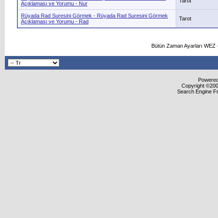
Tarot
Açıklaması ve Yorumu - Nur
Rüyada Rad Suresini Görmek - Rüyada Rad Suresini Görmek
Tarot
Açıklaması ve Yorumu - Rad
Bütün Zaman Ayarları WEZ +
Powered 
Copyright ©2000
Search Engine F