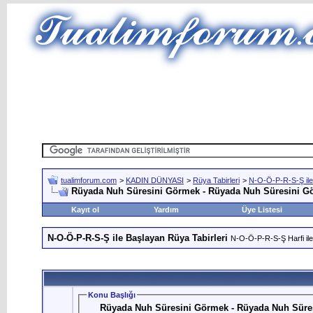
tualimforum.com
>
KADIN DÜNYASI
>
Rüya Tabirleri
>
N-O-Ö-P-R-S-Ş ile
Rüyada Nuh Süresini Görmek - Rüyada Nuh Süresini G
Kayıt ol
Yardım
Üye Listesi
N-O-Ö-P-R-S-Ş ile Başlayan Rüya Tabirleri
N-O-Ö-P-R-S-Ş Harfi ile
Konu Başlığı
Rüyada Nuh Süresini Görmek - Rüyada Nuh Süre