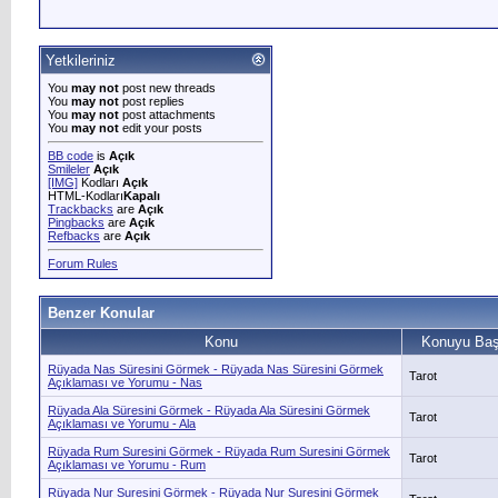
Yetkileriniz
You
may not
post new threads
You
may not
post replies
You
may not
post attachments
You
may not
edit your posts
BB code
is
Açık
Smileler
Açık
[IMG]
Kodları
Açık
HTML-Kodları
Kapalı
Trackbacks
are
Açık
Pingbacks
are
Açık
Refbacks
are
Açık
Forum Rules
Benzer Konular
Konu
Konuyu Baş
Rüyada Nas Süresini Görmek - Rüyada Nas Süresini Görmek
Tarot
Açıklaması ve Yorumu - Nas
Rüyada Ala Süresini Görmek - Rüyada Ala Süresini Görmek
Tarot
Açıklaması ve Yorumu - Ala
Rüyada Rum Suresini Görmek - Rüyada Rum Suresini Görmek
Tarot
Açıklaması ve Yorumu - Rum
Rüyada Nur Suresini Görmek - Rüyada Nur Suresini Görmek