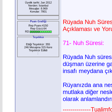
Üyelik tarihi: Jan 2012
Nerden: İstanbul
Mesajlar: 8.969
Konular: 7801
Rüyada Nuh Süres
Puan Grafiği
Rep Puanı:4150
Açıklaması ve Yor
Rep Gücü:64
RD:
Teşekkür
71- Nuh Süresi:
Ettiği Teşekkür: 355
246 Mesajına 315 Kere
Teşekkür Edlidi
:
Rüyada Nuh süresi
düşman üzerine gal
insafı meydana çık
Rüyanızda ana nes
mutlaka diğer nesle
olarak anlamlandır
--------------Tualim