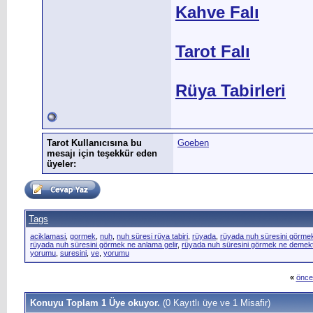
Kahve Falı
Tarot Falı
Rüya Tabirleri
Tarot Kullanıcısına bu
Goeben
mesajı için teşekkür eden
üyeler:
Tags
aciklamasi
,
gormek
,
nuh
,
nuh süresi rüya tabiri
,
rüyada
,
rüyada nuh süresini görme
rüyada nuh süresini görmek ne anlama gelir
,
rüyada nuh süresini görmek ne demekt
yorumu
,
suresini
,
ve
,
yorumu
«
önce
Konuyu Toplam 1 Üye okuyor.
(0 Kayıtlı üye ve 1 Misafir)