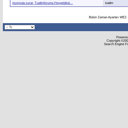
muşmula surat, Tualimforuma Hoşgeldiniz...
tualim
Bütün Zaman Ayarları WEZ +
Powered 
Copyright ©2000
Search Engine F