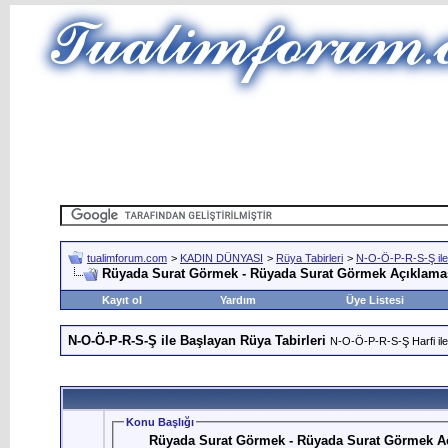
tualimforum.com
>
KADIN DÜNYASI
>
Rüya Tabirleri
>
N-O-Ö-P-R-S-Ş ile
Rüyada Surat Görmek - Rüyada Surat Görmek Açıklamas
Kayıt ol
Yardım
Üye Listesi
N-O-Ö-P-R-S-Ş ile Başlayan Rüya Tabirleri
N-O-Ö-P-R-S-Ş Harfi ile
Konu Başlığı
Rüyada Surat Görmek - Rüyada Surat Görmek Aç