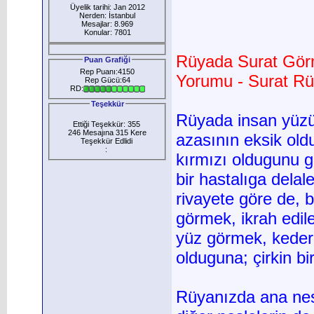
Üyelik tarihi: Jan 2012
Nerden: İstanbul
Mesajlar: 8.969
Konular: 7801
Rüyada Surat Gör
Puan Grafiği
Rep Puanı:4150
Yorumu - Surat Rü
Rep Gücü:64
RD:
Teşekkür
Rüyada insan yüzü
Ettiği Teşekkür: 355
246 Mesajına 315 Kere
azasının eksik old
Teşekkür Edlidi
:
kırmızı oldugunu 
bir hastalıga dela
rivayete göre de, b
görmek, ikrah edil
yüz görmek, keder 
olduguna; çirkin b
Rüyanızda ana nes