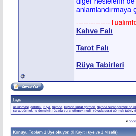
diğer neslelerin de
anlamlandırmaya ça
--------------Tualim
Kahve Falı
Tarot Falı
Rüya Tabirleri
Tags
aciklamasi
,
gormek
,
ruya
,
rüyada
,
rüyada surat görmek
,
rüyada surat görmek açık
surat görmek ne demektir
,
rüyada surat görmek nedir
,
rüyada surat görmek tabiri
,
r
«
önce
Konuyu Toplam 1 Üye okuyor.
(0 Kayıtlı üye ve 1 Misafir)