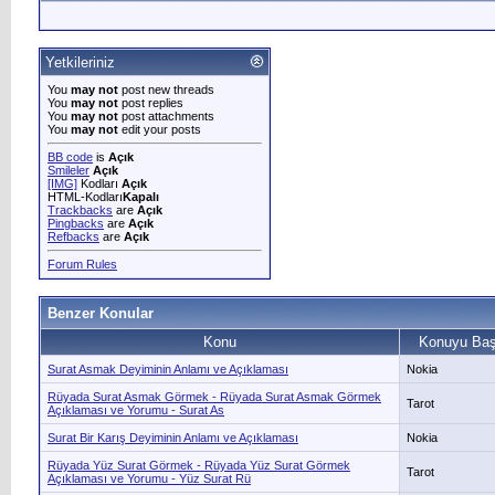
Yetkileriniz
You
may not
post new threads
You
may not
post replies
You
may not
post attachments
You
may not
edit your posts
BB code
is
Açık
Smileler
Açık
[IMG]
Kodları
Açık
HTML-Kodları
Kapalı
Trackbacks
are
Açık
Pingbacks
are
Açık
Refbacks
are
Açık
Forum Rules
Benzer Konular
Konu
Konuyu Baş
Surat Asmak Deyiminin Anlamı ve Açıklaması
Nokia
Rüyada Surat Asmak Görmek - Rüyada Surat Asmak Görmek
Tarot
Açıklaması ve Yorumu - Surat As
Surat Bir Karış Deyiminin Anlamı ve Açıklaması
Nokia
Rüyada Yüz Surat Görmek - Rüyada Yüz Surat Görmek
Tarot
Açıklaması ve Yorumu - Yüz Surat Rü