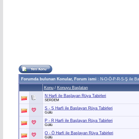
Forumda bulunan Konular, Forum ismi
: N-O-Ö-P-R-S-Ş ile Ba
Konu
/
Konuyu Başlatan
N Harfi ile Başlayan Rüya Tabirleri
SERDEM
S - Ş Harfi ile Başlayan Rüya Tabirleri
Güllü
P - R Harfi ile Başlayan Rüya Tabirleri
Güllü
O - Ö Harfi ile Başlayan Rüya Tabirleri
Güllü