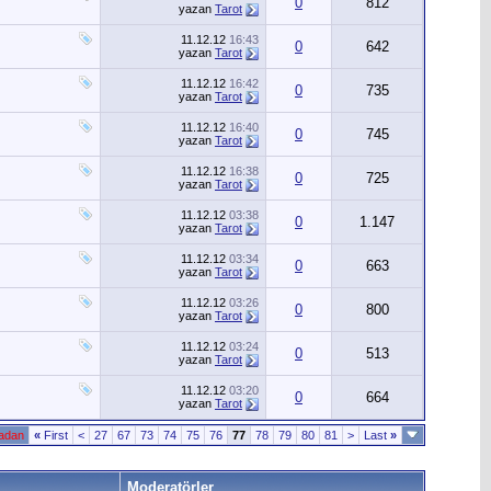
0
812
yazan
Tarot
11.12.12
16:43
0
642
yazan
Tarot
11.12.12
16:42
0
735
yazan
Tarot
11.12.12
16:40
0
745
yazan
Tarot
11.12.12
16:38
0
725
yazan
Tarot
11.12.12
03:38
0
1.147
yazan
Tarot
11.12.12
03:34
0
663
yazan
Tarot
11.12.12
03:26
0
800
yazan
Tarot
11.12.12
03:24
0
513
yazan
Tarot
11.12.12
03:20
0
664
yazan
Tarot
fadan
«
First
<
27
67
73
74
75
76
77
78
79
80
81
>
Last
»
Moderatörler