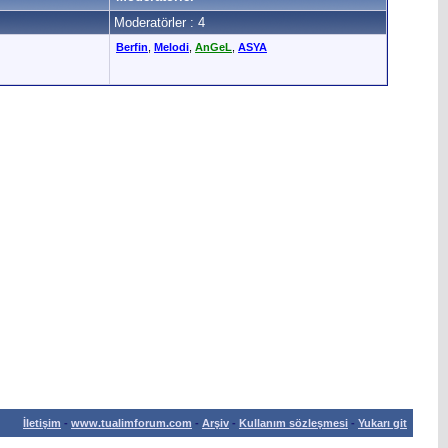
Moderatörler : 4
Berfin
,
Melodi
,
AnGeL
,
ASYA
İletişim
-
www.tualimforum.com
-
Arşiv
-
Kullanım sözleşmesi
-
Yukarı git