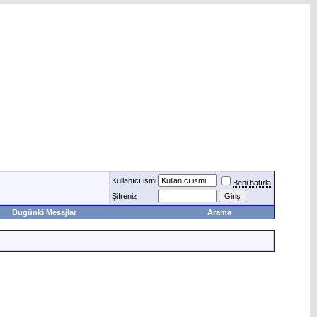
Kullanıcı ismi
Beni hatırla
Şifreniz
Bugünki Mesajlar
Arama