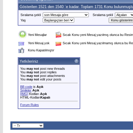
Gösterilen 1521 den 1540 ´e kadar. Toplam 1731 Konu bulunmuştu
Sıralama şekli
Sıralama şekli
Yaş
Yeni Mesajlar
Sıcak Konu yeni Mesaj yazılmış olunca bu Resim 
Yeni Mesaj yok
Sıcak Konu yeni Mesaj yazılmamış olunca bu Res
Konu Kapatılmıştır
Yetkileriniz
You
may not
post new threads
You
may not
post replies
You
may not
post attachments
You
may not
edit your posts
BB code
is
Açık
Smileler
Açık
[IMG]
Kodları
Açık
HTML-Kodları
Kapalı
Forum Rules