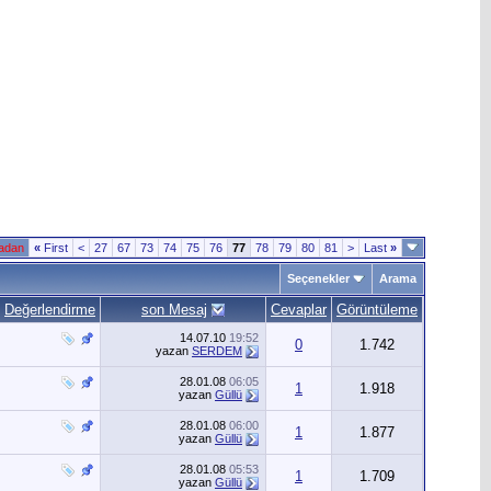
fadan
«
First
<
27
67
73
74
75
76
77
78
79
80
81
>
Last
»
Seçenekler
Arama
Değerlendirme
son Mesaj
Cevaplar
Görüntüleme
14.07.10
19:52
0
1.742
yazan
SERDEM
28.01.08
06:05
1
1.918
yazan
Güllü
28.01.08
06:00
1
1.877
yazan
Güllü
28.01.08
05:53
1
1.709
yazan
Güllü