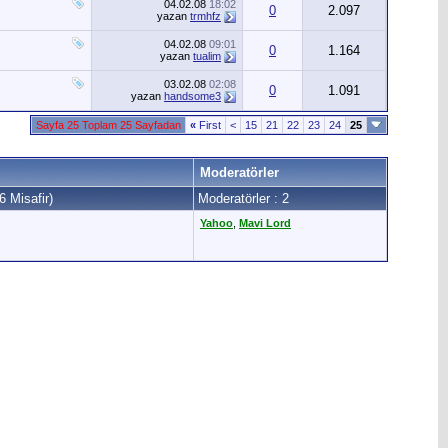
04.02.08
18:02
0
2.097
yazan
trmhfz
04.02.08
09:01
0
1.164
yazan
tualim
03.02.08
02:08
0
1.091
yazan
handsome3
Sayfa 25 Toplam 25 Sayfadan
«
First
<
15
21
22
23
24
25
Moderatörler
6 Misafir)
Moderatörler : 2
Yahoo
,
Mavi Lord