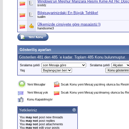
Windows'un Meşhur Manzara Resmi Kime Ait Hiç Dü
trmhfz
Bilgisayarinizdaki En Büyük Tehlike!
tualim
Ülkemizde cinsiyete göre masaüstü:))
handsome3
Gösteriliş ayarları
Gösterilen 481 den 485 ´e kadar. Toplam 485 Konu bulunmuştur.
Sıralama şekli
Sıralama şekli
Yaş
Yeni Mesajlar
Sıcak Konu yeni Mesaj yazılmış olunca bu Resim 
Yeni Mesaj yok
Sıcak Konu yeni Mesaj yazılmamış olunca bu Res
Konu Kapatılmıştır
Yetkileriniz
You
may not
post new threads
You
may not
post replies
You
may not
post attachments
You
may not
edit your posts