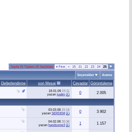
Sayfa 25 Toplam 25 Sayfadan
«
First
<
15
21
22
23
24
25
Seçenekler
Arama
Değerlendirme
son Mesaj
Cevaplar
Görüntüleme
18.01.09
23:11
0
2.005
yazan
tualim
03.03.08
15:16
0
3.902
yazan
SERDEM
04.02.08
20:36
1
1.157
yazan
handsome3