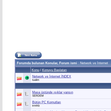
Forumda bulunan Konular, Forum ismi
: Network ve İnternet
Konu
/
Konuyu Başlatan
Network ve İnternet İNDEX
tualim
Masa üstünde ışıklar yansın
SERDEM
Bütün PC Komutları
trmhfz