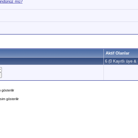
şündünüz mü?
Aktif Olanlar
6 (0 Kayıtlı üye & 
gösterilir
im gösterilir