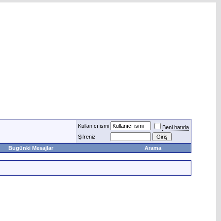
Kullanıcı ismi
Beni hatırla
Şifreniz
Bugünki Mesajlar
Arama