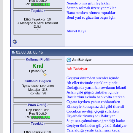
Rep Gücü:0
Nerede o mis gibi leylaklar
RD:
Sararıp solmak üzere yapraklar
Teşekkür
Bana mesken olunca topraklar
Beni yad et güzelim başın için
Ettiği Teşekkür: 10
4 Mesajına 5 Kere Teşekkür
Edlidi
:
Ahmet Kaya
03.03.08, 05:46
Kullanıcı Profili
Adı Bahtiyar
Kral
Adı Bahtiyar
Epsilon Üye
Geçiyor önümden sirenler içinde
Kullanıcı Bilgileri
Ah eller üstünde çiçekler içinde
Üyelik tarihi: Mar 2008
Dudağında yarım bir sevdanın hüznü
Mesajlar: 318
Aslan gibi göğsü türküler içinde
Konular: 96
Rastlardım avluda hep volta atarken
Cıgara içerken yahut coblanırken
Puan Grafiği
Kimseyle konuşmaz dal gibi titrerdi
Rep Puanı:1086
Çocukça sevdiği çiçeği sularken
Rep Gücü:0
Diyarbakırlıymış adı Bahtiyar
RD:
Suçu saz çalmakmış öğrendiği kadar
Teşekkür
Geçiyor önümden gül yüzlü Bahtiyar
Yara aldığı yerde kalan sazı kadar
Ettiği Teşekkür: 10