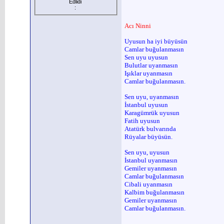
Edlidi
:
Acı Ninni
Uyusun ha iyi büyüsün
Camlar buğulanmasın
Sen uyu uyusun
Bulutlar uyanmasın
Işıklar uyanmasın
Camlar buğulanmasın.
Sen uyu, uyanmasın
İstanbul uyusun
Karagümrük uyusun
Fatih uyusun
Atatürk bulvarında
Rüyalar büyüsün.
Sen uyu, uyusun
İstanbul uyanmasın
Gemiler uyanmasın
Camlar buğulanmasın
Cibali uyanmasın
Kalbim buğulanmasın
Gemiler uyanmasın
Camlar buğulanmasın.