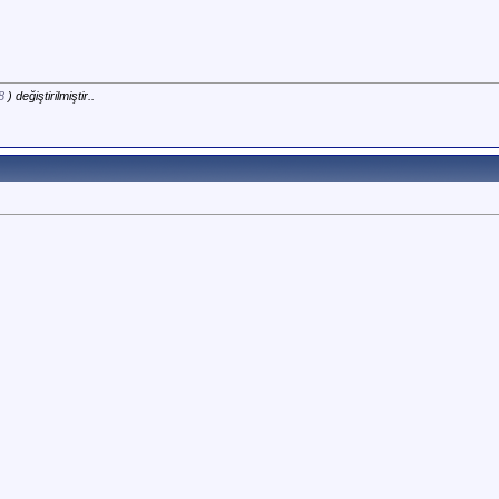
8
) değiştirilmiştir..