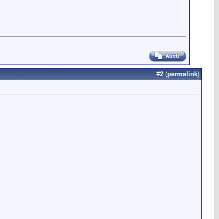
#
2
(
permalink
)