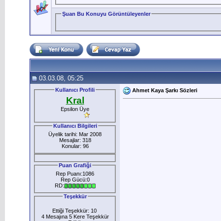
Şuan Bu Konuyu Görüntüleyenler
03.03.08, 05:25
Kullanıcı Profili
Ahmet Kaya Şarkı Sözleri
Kral
Epsilon Üye
Kullanıcı Bilgileri
Üyelik tarihi: Mar 2008
Mesajlar: 318
Konular: 96
Puan Grafiği
Rep Puanı:1086
Rep Gücü:0
RD:
Teşekkür
Ettiği Teşekkür: 10
4 Mesajına 5 Kere Teşekkür