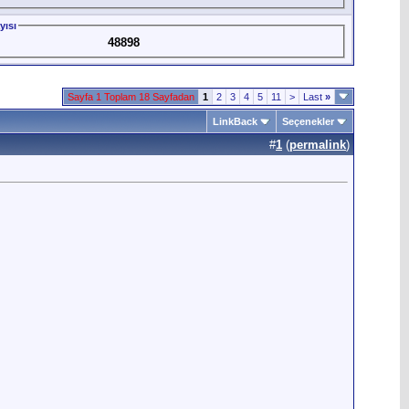
yısı
48898
Sayfa 1 Toplam 18 Sayfadan
1
2
3
4
5
11
>
Last
»
LinkBack
Seçenekler
#
1
(
permalink
)