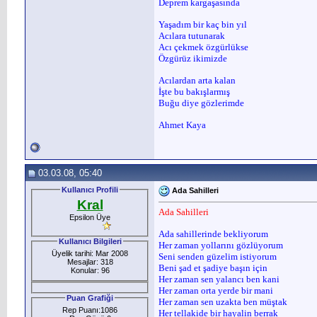
Deprem kargaşasında
Yaşadım bir kaç bin yıl
Acılara tutunarak
Acı çekmek özgürlükse
Özgürüz ikimizde
Acılardan arta kalan
İşte bu bakışlarmış
Buğu diye gözlerimde
Ahmet Kaya
03.03.08, 05:40
Kullanıcı Profili
Ada Sahilleri
Kral
Ada Sahilleri
Epsilon Üye
Ada sahillerinde bekliyorum
Kullanıcı Bilgileri
Her zaman yollarını gözlüyorum
Üyelik tarihi: Mar 2008
Seni senden güzelim istiyorum
Mesajlar: 318
Beni şad et şadiye başın için
Konular: 96
Her zaman sen yalancı ben kani
Her zaman orta yerde bir mani
Puan Grafiği
Her zaman sen uzakta ben müştak
Rep Puanı:1086
Her tellakide bir hayalin berrak