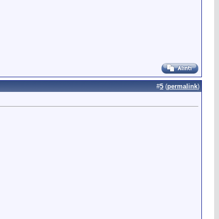
#
5
(
permalink
)