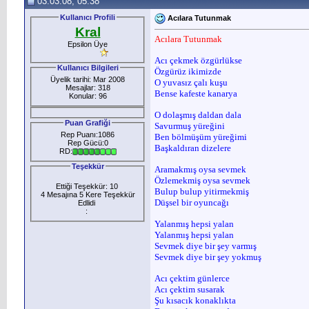
03.03.08, 05:38
Kullanıcı Profili
Acılara Tutunmak
Kral
Acılara Tutunmak
Epsilon Üye
Acı çekmek özgürlükse
Kullanıcı Bilgileri
Özgürüz ikimizde
Üyelik tarihi: Mar 2008
O yuvasız çalı kuşu
Mesajlar: 318
Bense kafeste kanarya
Konular: 96
O dolaşmış daldan dala
Puan Grafiği
Savurmuş yüreğini
Rep Puanı:1086
Ben bölmüşüm yüreğimi
Rep Gücü:0
Başkaldıran dizelere
RD:
Teşekkür
Aramakmış oysa sevmek
Özlemekmiş oysa sevmek
Ettiği Teşekkür: 10
Bulup bulup yitirmekmiş
4 Mesajına 5 Kere Teşekkür
Düşsel bir oyuncağı
Edlidi
:
Yalanmış hepsi yalan
Yalanmış hepsi yalan
Sevmek diye bir şey varmış
Sevmek diye bir şey yokmuş
Acı çektim günlerce
Acı çektim susarak
Şu kısacık konaklıkta