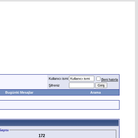
Kullanıcı ismi
Beni hatırla
Şifreniz
Bugünki Mesajlar
Arama
ayısı
172