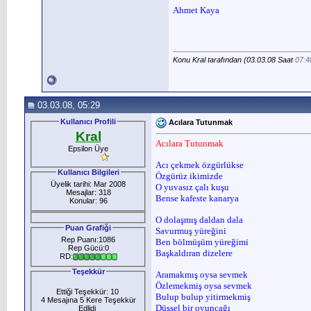
Ahmet Kaya
Konu Kral tarafından (03.03.08 Saat
07:4
03.03.08, 05:29
Kullanıcı Profili
Acılara Tutunmak
Kral
Acılara Tutunmak
Epsilon Üye
Acı çekmek özgürlükse
Kullanıcı Bilgileri
Özgürüz ikimizde
Üyelik tarihi: Mar 2008
O yuvasız çalı kuşu
Mesajlar: 318
Bense kafeste kanarya
Konular: 96
O dolaşmış daldan dala
Puan Grafiği
Savurmuş yüreğini
Rep Puanı:1086
Ben bölmüşüm yüreğimi
Rep Gücü:0
Başkaldıran dizelere
RD:
Teşekkür
Aramakmış oysa sevmek
Özlemekmiş oysa sevmek
Ettiği Teşekkür: 10
Bulup bulup yitirmekmiş
4 Mesajına 5 Kere Teşekkür
Düşsel bir oyuncağı
Edlidi