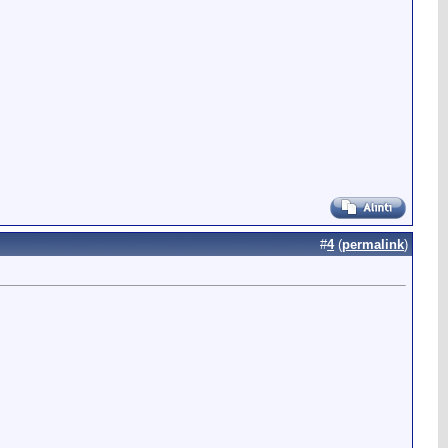
#
4
(
permalink
)