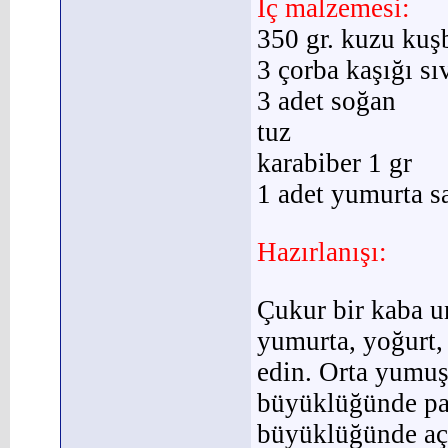
İç malzemesi:
350 gr. kuzu kuş
3 çorba kaşığı sı
3 adet soğan
tuz
karabiber 1 gr
1 adet yumurta sa
Hazırlanışı:
Çukur bir kaba un
yumurta, yoğurt, 
edin. Orta yumuş
büyüklüğünde par
büyüklüğünde aç