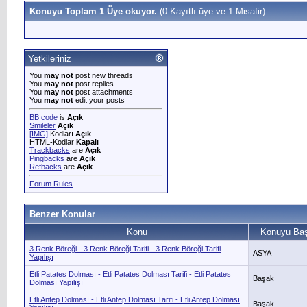
Konuyu Toplam 1 Üye okuyor.
(0 Kayıtlı üye ve 1 Misafir)
Yetkileriniz
You
may not
post new threads
You
may not
post replies
You
may not
post attachments
You
may not
edit your posts
BB code
is
Açık
Smileler
Açık
[IMG]
Kodları
Açık
HTML-Kodları
Kapalı
Trackbacks
are
Açık
Pingbacks
are
Açık
Refbacks
are
Açık
Forum Rules
Benzer Konular
Konu
Konuyu Baş
3 Renk Böreği - 3 Renk Böreği Tarifi - 3 Renk Böreği Tarifi
ASYA
Yapılışı
Etli Patates Dolması - Etli Patates Dolması Tarifi - Etli Patates
Başak
Dolması Yapılışı
Etli Antep Dolması - Etli Antep Dolması Tarifi - Etli Antep Dolması
Başak