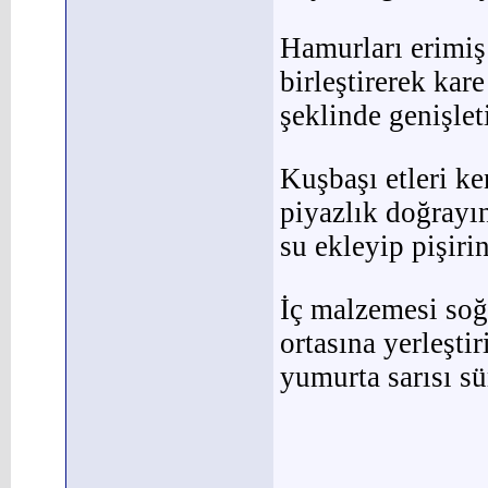
Hamurları erimiş
birleştirerek kar
şeklinde genişlet
Kuşbaşı etleri k
piyazlık doğrayın
su ekleyip pişiri
İç malzemesi soğ
ortasına yerleştir
yumurta sarısı sü