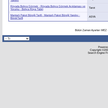
Yapılışı
Rüyada Bohça Görmek - Rüyada Bohça Görmek Açıklaması ve
Tarot
Yorumu - Bohça Rüya Tabiri
Mantarlı Paket Böreği Tarifi - Mantarlı Paket Böreği Yapılışı -
ASYA
BörekTarifi
Bütün Zaman Ayarları WEZ +
Powered 
Copyright ©2000
Search Engine F