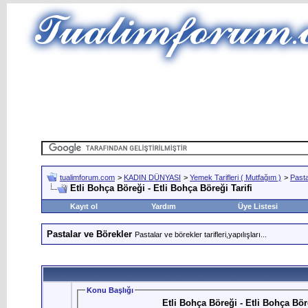
tualimforum.com
>
KADIN DÜNYASI
>
Yemek Tarifleri ( Mutfağım )
>
Pasta
Etli Bohça Böreği - Etli Bohça Böreği Tarifi
Kayıt ol
Yardım
Üye Listesi
Pastalar ve Börekler
Pastalar ve börekler tarifleri,yapılışları...
Konu Başlığı
Etli Bohça Böreği - Etli Bohça Böre