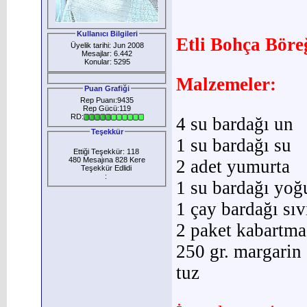
Kullanıcı Bilgileri
Etli Bohça Böreğ
Üyelik tarihi: Jun 2008
Mesajlar: 6.442
Konular: 5295
Malzemeler:
Puan Grafiği
Rep Puanı:9435
Rep Gücü:119
RD:
4 su bardağı un
Teşekkür
1 su bardağı su
Ettiği Teşekkür: 118
480 Mesajına 828 Kere
2 adet yumurta
Teşekkür Edlidi
:
1 su bardağı yoğ
1 çay bardağı sıv
2 paket kabartma
250 gr. margarin
tuz