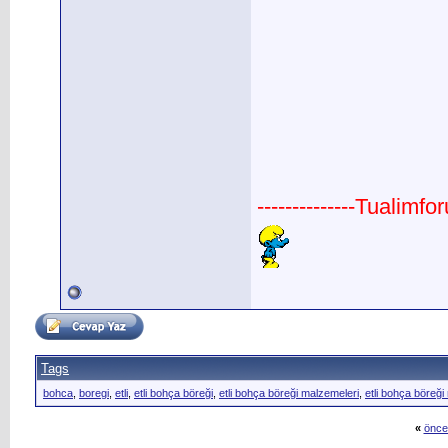
--------------Tualimfo
Tags
bohca
,
boregi
,
etli
,
etli bohça böreği
,
etli bohça böreği malzemeleri
,
etli bohça böreği 
«
önce