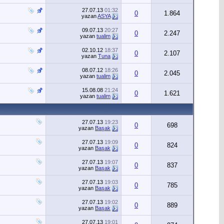
27.07.13
01:32
0
1.864
yazan
ASYA
09.07.13
20:27
0
2.247
yazan
tualim
02.10.12
18:37
0
2.107
yazan
Tuna
08.07.12
18:26
0
2.045
yazan
tualim
15.08.08
21:24
0
1.621
yazan
tualim
27.07.13
19:23
0
698
yazan
Başak
27.07.13
19:09
0
824
yazan
Başak
27.07.13
19:07
0
837
yazan
Başak
27.07.13
19:03
0
785
yazan
Başak
27.07.13
19:02
0
889
yazan
Başak
27.07.13
19:01