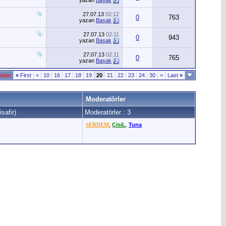
yazan
Başak
27.07.13
02:12
0
763
yazan
Başak
27.07.13
02:11
0
943
yazan
Başak
27.07.13
02:11
0
765
yazan
Başak
fadan
«
First
<
10
16
17
18
19
20
21
22
23
24
30
>
Last
»
Moderatörler
safir)
Moderatörler : 3
SERDEM
,
ÇisiL
,
Tuna