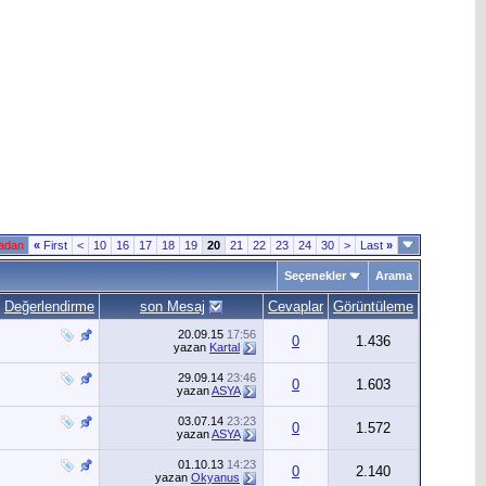
fadan
«
First
<
10
16
17
18
19
20
21
22
23
24
30
>
Last
»
Seçenekler
Arama
Değerlendirme
son Mesaj
Cevaplar
Görüntüleme
20.09.15
17:56
0
1.436
yazan
Kartal
29.09.14
23:46
0
1.603
yazan
ASYA
03.07.14
23:23
0
1.572
yazan
ASYA
01.10.13
14:23
0
2.140
yazan
Okyanus