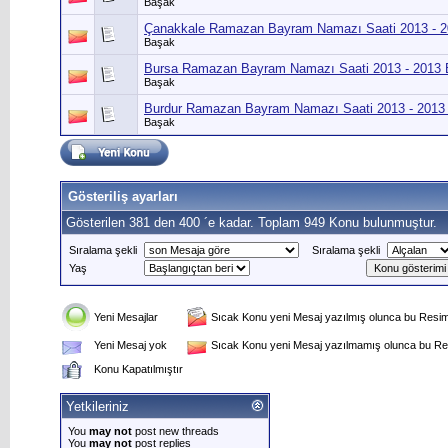
Başak
Çanakkale Ramazan Bayram Namazı Saati 2013 - 
Başak
Bursa Ramazan Bayram Namazı Saati 2013 - 2013
Başak
Burdur Ramazan Bayram Namazı Saati 2013 - 2013
Başak
Gösteriliş ayarları
Gösterilen 381 den 400 ´e kadar. Toplam 949 Konu bulunmuştur.
Sıralama şekli
Sıralama şekli
Yaş
Yeni Mesajlar
Sıcak Konu yeni Mesaj yazılmış olunca bu Resim 
Yeni Mesaj yok
Sıcak Konu yeni Mesaj yazılmamış olunca bu Res
Konu Kapatılmıştır
Yetkileriniz
You
may not
post new threads
You
may not
post replies