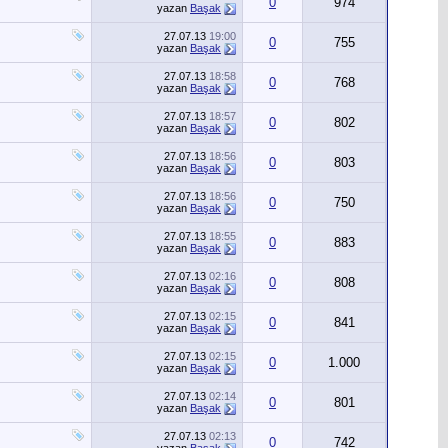
0
974
yazan
Başak
27.07.13
19:00
0
755
yazan
Başak
27.07.13
18:58
0
768
yazan
Başak
27.07.13
18:57
0
802
yazan
Başak
27.07.13
18:56
0
803
yazan
Başak
27.07.13
18:56
0
750
yazan
Başak
27.07.13
18:55
0
883
yazan
Başak
27.07.13
02:16
0
808
yazan
Başak
27.07.13
02:15
0
841
yazan
Başak
27.07.13
02:15
0
1.000
yazan
Başak
27.07.13
02:14
0
801
yazan
Başak
27.07.13
02:13
0
742