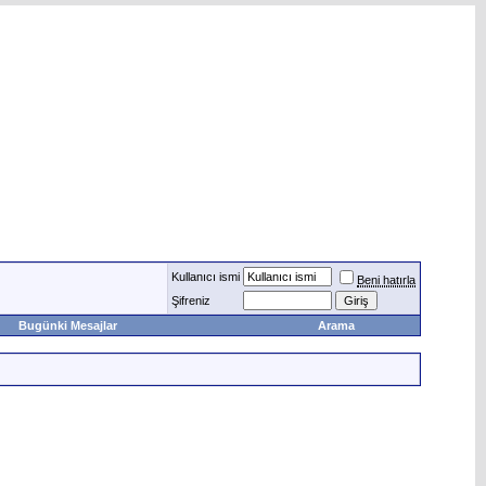
Kullanıcı ismi
Beni hatırla
Şifreniz
Bugünki Mesajlar
Arama