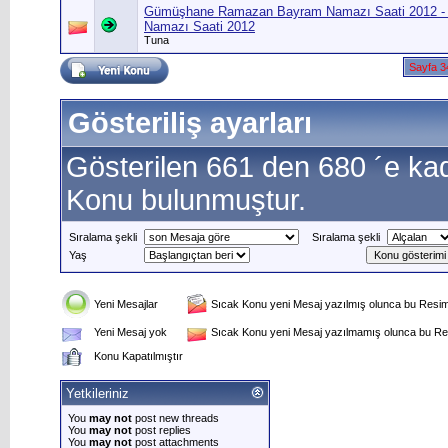
Gümüşhane Ramazan Bayram Namazı Saati 2012 
Namazı Saati 2012
Tuna
Sayfa 3
Gösteriliş ayarları
Gösterilen 661 den 680 ´e ka
Konu bulunmuştur.
Sıralama şekli
Sıralama şekli
Yaş
Yeni Mesajlar
Sıcak Konu yeni Mesaj yazılmış olunca bu Resim 
Yeni Mesaj yok
Sıcak Konu yeni Mesaj yazılmamış olunca bu Res
Konu Kapatılmıştır
Yetkileriniz
You
may not
post new threads
You
may not
post replies
You
may not
post attachments