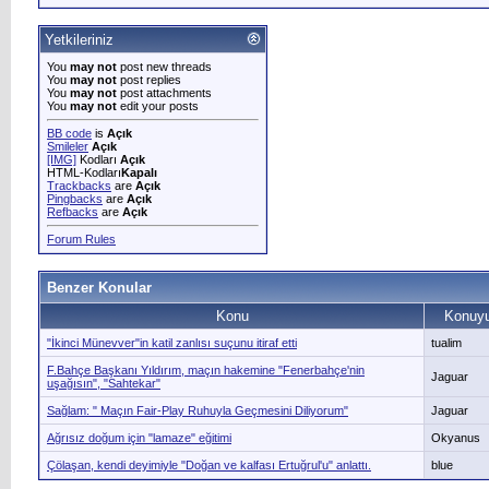
Yetkileriniz
You
may not
post new threads
You
may not
post replies
You
may not
post attachments
You
may not
edit your posts
BB code
is
Açık
Smileler
Açık
[IMG]
Kodları
Açık
HTML-Kodları
Kapalı
Trackbacks
are
Açık
Pingbacks
are
Açık
Refbacks
are
Açık
Forum Rules
Benzer Konular
Konu
Konuyu
"İkinci Münevver"in katil zanlısı suçunu itiraf etti
tualim
F.Bahçe Başkanı Yıldırım, maçın hakemine "Fenerbahçe'nin
Jaguar
uşağısın", "Sahtekar"
Sağlam: " Maçın Fair-Play Ruhuyla Geçmesini Diliyorum"
Jaguar
Ağrısız doğum için "lamaze" eğitimi
Okyanus
Çölaşan, kendi deyimiyle "Doğan ve kalfası Ertuğrul'u" anlattı.
blue