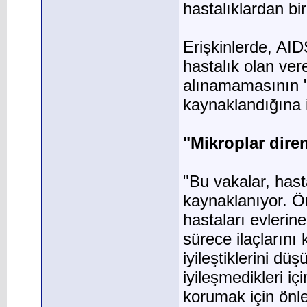
hastalıklardan bi
Erişkinlerde, AID
hastalık olan ve
alınamamasının "
kaynaklandığına 
"Mikroplar dire
"Bu vakalar, hast
kaynaklanıyor. Ön
hastaları evlerin
sürece ilaçlarını
iyileştiklerini d
iyileşmedikleri iç
korumak için önle