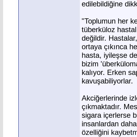
edilebildiğine dik
"Toplumun her ke
tüberküloz hastal
değildir. Hastala
ortaya çıkınca h
hasta, iyileşse d
bizim 'überküloma
kalıyor. Erken sa
kavuşabiliyorlar.
Akciğerlerinde iz
çıkmaktadır. Mese
sigara içerlerse 
insanlardan daha 
özelliğini kaybetm