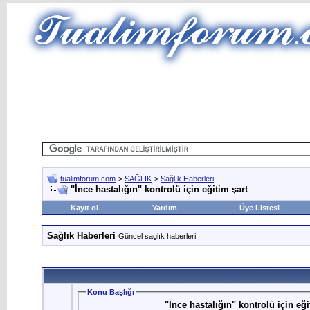
tualimforum.com
>
SAĞLIK
>
Sağlık Haberleri
"İnce hastalığın" kontrolü için eğitim şart
Kayıt ol
Yardım
Üye Listesi
Sağlık Haberleri
Güncel saglık haberleri...
Konu Başlığı
"İnce hastalığın" kontrolü için eği