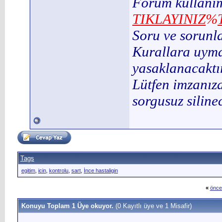
Forum kullanım
TIKLAYINIZ
%
Soru ve sorunl
Kurallara uymay
yasaklanacaktır
Lütfen imzanıza
sorgusuz silinec
Tags
egitim
,
icin
,
kontrolu
,
sart
,
İnce hastaligin
«
önce
Konuyu Toplam 1 Üye okuyor.
(0 Kayıtlı üye ve 1 Misafir)