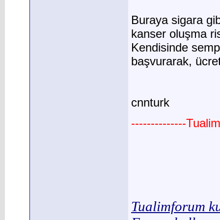
Buraya sigara gib
kanser oluşma ris
Kendisinde sempt
başvurarak, ücret
cnnturk
--------------Tual
Tualimforum ku