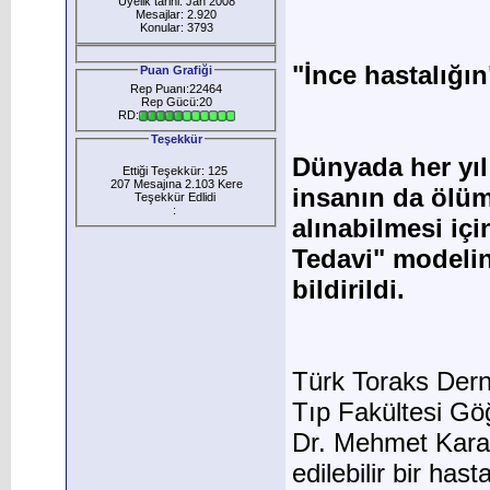
Üyelik tarihi: Jan 2008
Mesajlar: 2.920
Konular: 3793
"İnce hastalığın
Puan Grafiği
Rep Puanı:22464
Rep Gücü:20
RD:
Teşekkür
Dünyada her yıl
Ettiği Teşekkür: 125
207 Mesajına 2.103 Kere
insanın da ölüm
Teşekkür Edlidi
:
alınabilmesi iç
Tedavi" modeli
bildirildi.
Türk Toraks Der
Tıp Fakültesi Göğ
Dr. Mehmet Karad
edilebilir bir ha