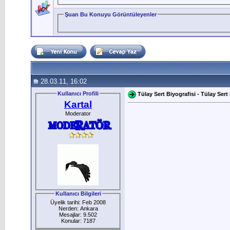
Şuan Bu Konuyu Görüntüleyenler
28.03.11, 16:02
Kullanıcı Profili
Tülay Sert Biyografisi - Tülay Sert
Kartal
Moderator
Kullanıcı Bilgileri
Üyelik tarihi: Feb 2008
Nerden: Ankara
Mesajlar: 9.502
Konular: 7187