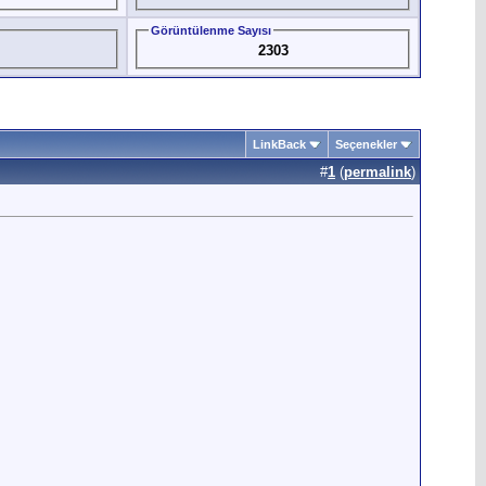
Görüntülenme Sayısı
2303
LinkBack
Seçenekler
#
1
(
permalink
)