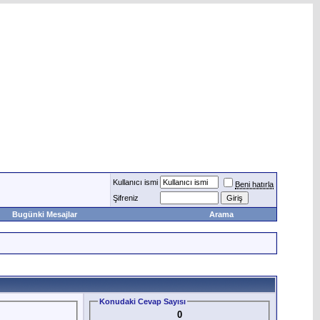
Kullanıcı ismi
Beni hatırla
Şifreniz
Bugünki Mesajlar
Arama
Konudaki Cevap Sayısı
0