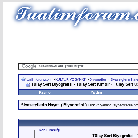
tualimforum.com
>
KÜLTÜR VE SANAT
>
Biyografiler
>
Siyasetçilerin Hayat
Tülay Sert Biyografisi - Tülay Sert Kimdir - Tülay Sert 
Kayıt ol
Yardım
Siyasetçilerin Hayatı ( Biyografisi )
Türk ve yabancı siyasetçilerin haya
Konu Başlığı
Tülay Sert Biyografisi -