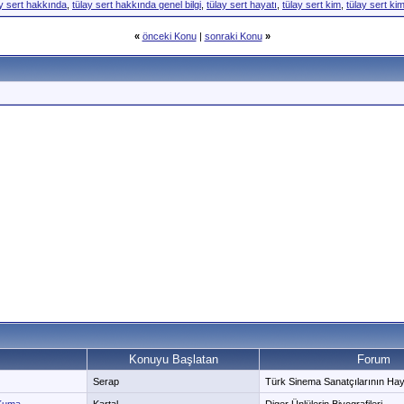
ay sert hakkında
,
tülay sert hakkında genel bilgi
,
tülay sert hayatı
,
tülay sert kim
,
tülay sert kim
«
önceki Konu
|
sonraki Konu
»
Konuyu Başlatan
Forum
Serap
Türk Sinema Sanatçılarının Hayat