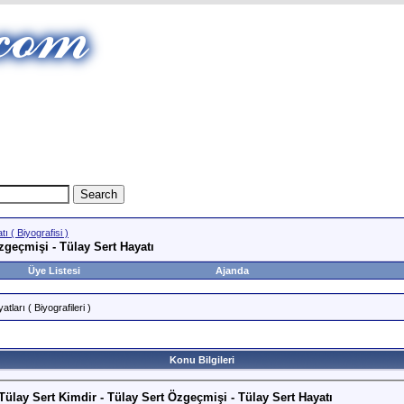
ı ( Biyografisi )
Özgeçmişi - Tülay Sert Hayatı
Üye Listesi
Ajanda
tları ( Biyografileri )
Konu Bilgileri
 Tülay Sert Kimdir - Tülay Sert Özgeçmişi - Tülay Sert Hayatı