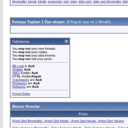
biyografisi
,
hayati
,
kimdir
,
ozgecmisi
,
sert
,
tulay
,
tülay sert
,
tülay sert biyografisi
,
tül
Konuyu Toplam 1 Üye okuyor.
(0 Kayıtlı üye ve 1 Misafir)
Yetkileriniz
You
may not
post new threads
You
may not
post replies
You
may not
post attachments
You
may not
edit your posts
BB code
is
Açık
Smileler
Açık
[IMG]
Kodları
Açık
HTML-Kodları
Kapalı
Trackbacks
are
Açık
Pingbacks
are
Açık
Refbacks
are
Açık
Forum Rules
Benzer Konular
Konu
Ayton Sert Biyografisi - Ayton Sert Kimdir - Ayton Sert Hayatı - Ayton Sert Yaşamı