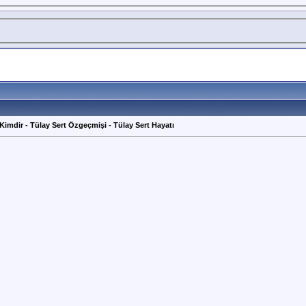
 Kimdir - Tülay Sert Özgeçmişi - Tülay Sert Hayatı