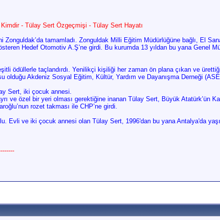
t Kimdir - Tülay Sert Özgeçmişi - Tülay Sert Hayatı
i Zonguldak’da tamamladı. Zonguldak Milli Eğitim Müdürlüğüne bağlı, El Sanat
österen Hedef Otomotiv A.Ş’ne girdi. Bu kurumda 13 yıldan bu yana Genel Müdü
şitli ödüllerle taçlandırdı. Yenilikçi kişiliği her zaman ön plana çıkan ve üretti
su olduğu Akdeniz Sosyal
Eğitim, Kültür, Yardım ve Dayanışma Derneği (AS
ay Sert, iki çocuk annesi.
rı ve özel bir yeri olması gerektiğine inanan Tülay
Sert, Büyük Atatürk’ün Ka
roğlu’nun rozet takması ile CHP’ne girdi.
. Evli ve iki çocuk annesi olan Tülay Sert, 1996'dan bu
yana Antalya'da yaşı
------