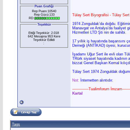
Puan Grafiği
Rep Puanı:10540
Rep Gücü:133
Tülay Sert Biyografisi - Tülay Ser
RD:
1974 Zonguldak’da doğdu. Eğitimin
Teşekkür
Manavgat ve Antalya’da faaliyet g
Hizmetleri LTD Şti nin de sahibi.
Ettiği Teşekkür: 2.018
642 Mesajına 953 Kere
Teşekkür Edlidi
17 yıllık iş hayatında başarısını çe
:
Derneği (ANTİKAD) üyesi, kurucu
İşadamı Uğur Sert ile evli olan Tül
TRürk siyaset hayatında kadının ay
bizzat Genel Başkan Kemal kılıçda
Tülay Sert 1974 Zonguldak doğumlu
Not:
İnternetten alıntıdır.
--------------Tualimforum İmzam--------
Kartal
Tags