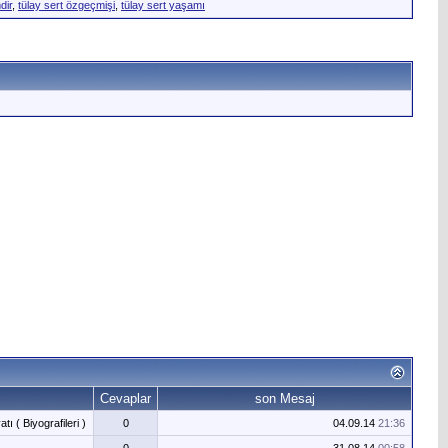
dir
,
tülay sert özgeçmişi
,
tülay sert yaşamı
Cevaplar
son Mesaj
ı ( Biyografileri )
0
04.09.14
21:36