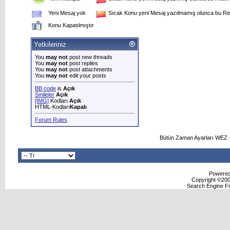
Yeni Mesaj yok
Sıcak Konu yeni Mesaj yazılmamış olunca bu Res
Konu Kapatılmıştır
Yetkileriniz
You
may not
post new threads
You
may not
post replies
You
may not
post attachments
You
may not
edit your posts
BB code
is
Açık
Smileler
Açık
[IMG]
Kodları
Açık
HTML-Kodları
Kapalı
Forum Rules
Bütün Zaman Ayarları WEZ +
Powered 
Copyright ©2000
Search Engine F