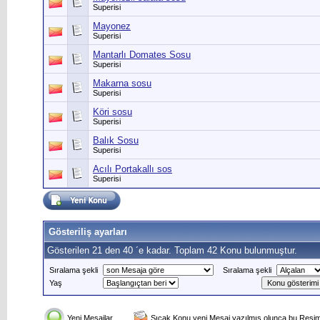
Superisi
Mayonez
Superisi
Mantarlı Domates Sosu
Superisi
Makarna sosu
Superisi
Köri sosu
Superisi
Balık Sosu
Superisi
Acılı Portakallı sos
Superisi
Gösteriliş ayarları
Gösterilen 21 den 40 ´e kadar. Toplam 42 Konu bulunmuştur.
Sıralama şekli
Sıralama şekli
Yaş
Yeni Mesajlar
Sıcak Konu yeni Mesaj yazılmış olunca bu Resim 