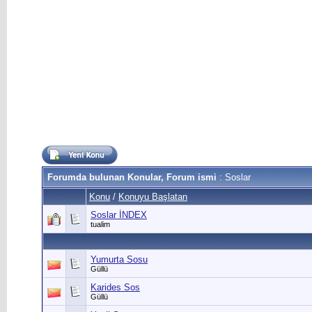
Forumda bulunan Konular, Forum ismi
: Soslar
Konu
/
Konuyu Başlatan
Soslar İNDEX
tualim
Yumurta Sosu
Güllü
Karides Sos
Güllü