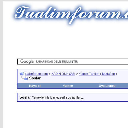
tualimforum.com
>
KADIN DÜNYASI
>
Yemek Tarifleri ( Mutfağım )
Soslar
Kayıt ol
Yardım
Üye Listesi
Soslar
Yemekleriniz için lezzetli sos tarifleri...