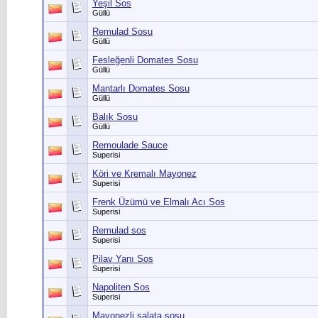
Yeşil Sos
Güllü
Remulad Sosu
Güllü
Fesleğenli Domates Sosu
Güllü
Mantarlı Domates Sosu
Güllü
Balık Sosu
Güllü
Remoulade Sauce
Superisi
Köri ve Kremalı Mayonez
Superisi
Frenk Üzümü ve Elmalı Acı Sos
Superisi
Remulad sos
Superisi
Pilav Yanı Sos
Superisi
Napoliten Sos
Superisi
Mayonezli salata sosu