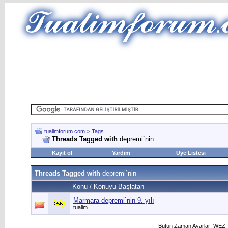
tualimforum.com
>
Tags
Threads Tagged with
depremi`nin
Kayıt ol
Yardım
Üye Listesi
Threads Tagged with
depremi`nin
Konu / Konuyu Başlatan
Marmara depremi`nin 9. yılı
tualim
Bütün Zaman Ayarları WEZ +