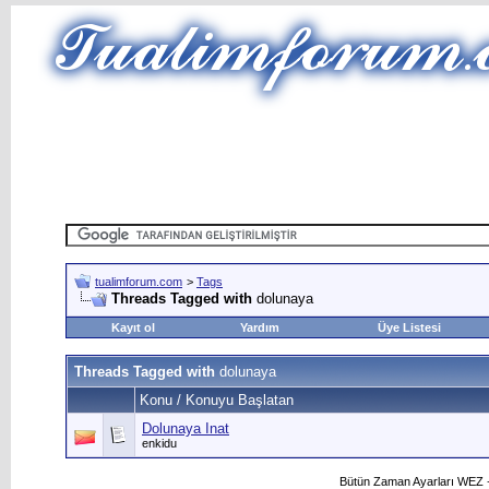
tualimforum.com
>
Tags
Threads Tagged with
dolunaya
Kayıt ol
Yardım
Üye Listesi
Threads Tagged with
dolunaya
Konu / Konuyu Başlatan
Dolunaya Inat
enkidu
Bütün Zaman Ayarları WEZ +