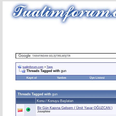
tualimforum.com
>
Tags
Threads Tagged with
gun
Kayıt ol
Yardım
Üye Listesi
Threads Tagged with
gun
Konu / Konuyu Başlatan
Bir Gün Kapına Gelsem ( Ümit Yaşar OĞUZCAN )
Josephine