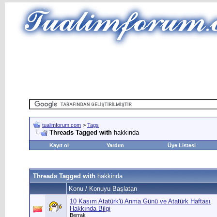
tualimforum.com
>
Tags
Threads Tagged with
hakkinda
Kayıt ol
Yardım
Üye Listesi
Threads Tagged with
hakkinda
Konu / Konuyu Başlatan
10 Kasım Atatürk'ü Anma Günü ve Atatürk Haftası
Hakkında Bilgi
Berrak