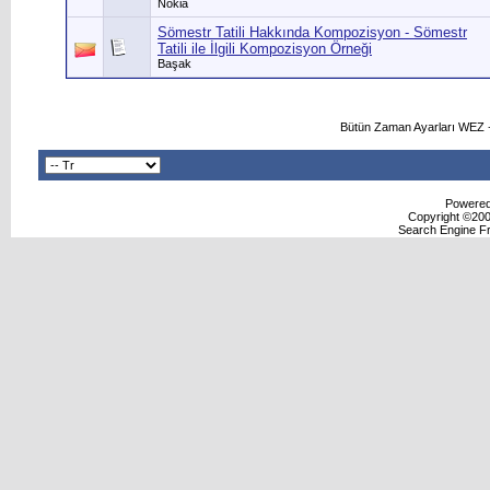
Nokia
Sömestr Tatili Hakkında Kompozisyon - Sömestr
Tatili ile İlgili Kompozisyon Örneği
Başak
Bütün Zaman Ayarları WEZ +
Powered 
Copyright ©2000
Search Engine F