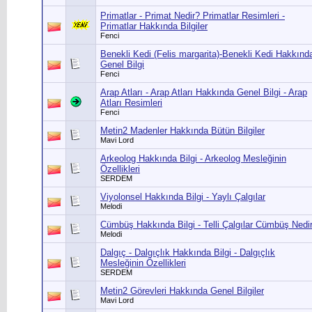
Primatlar - Primat Nedir? Primatlar Resimleri -
Primatlar Hakkında Bilgiler
Fenci
Benekli Kedi (Felis margarita)-Benekli Kedi Hakkınd
Genel Bilgi
Fenci
Arap Atları - Arap Atları Hakkında Genel Bilgi - Arap
Atları Resimleri
Fenci
Metin2 Madenler Hakkında Bütün Bilgiler
Mavi Lord
Arkeolog Hakkında Bilgi - Arkeolog Mesleğinin
Özellikleri
SERDEM
Viyolonsel Hakkında Bilgi - Yaylı Çalgılar
Melodi
Cümbüş Hakkında Bilgi - Telli Çalgılar Cümbüş Nedi
Melodi
Dalgıç - Dalgıçlık Hakkında Bilgi - Dalgıçlık
Mesleğinin Özellikleri
SERDEM
Metin2 Görevleri Hakkında Genel Bilgiler
Mavi Lord