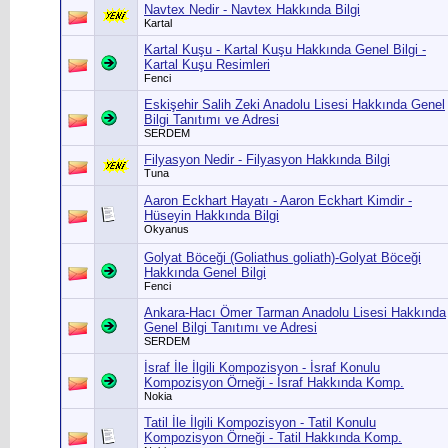
Navtex Nedir - Navtex Hakkında Bilgi
Kartal
Kartal Kuşu - Kartal Kuşu Hakkında Genel Bilgi -
Kartal Kuşu Resimleri
Fenci
Eskişehir Salih Zeki Anadolu Lisesi Hakkında Genel
Bilgi Tanıtımı ve Adresi
SERDEM
Filyasyon Nedir - Filyasyon Hakkında Bilgi
Tuna
Aaron Eckhart Hayatı - Aaron Eckhart Kimdir -
Hüseyin Hakkında Bilgi
Okyanus
Golyat Böceği (Goliathus goliath)-Golyat Böceği
Hakkında Genel Bilgi
Fenci
Ankara-Hacı Ömer Tarman Anadolu Lisesi Hakkında
Genel Bilgi Tanıtımı ve Adresi
SERDEM
İsraf İle İlgili Kompozisyon - İsraf Konulu
Kompozisyon Örneği - İsraf Hakkında Komp.
Nokia
Tatil İle İlgili Kompozisyon - Tatil Konulu
Kompozisyon Örneği - Tatil Hakkında Komp.