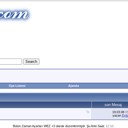
Üye Listesi
Ajanda
son Mesaj
19.03.08
0
yazan
Eylü
Bütün Zaman Ayarları WEZ +3 olarak düzenlenmiştir. Şu Anki Saat:
12:10
.