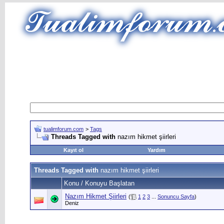
tualimforum.com
>
Tags
Threads Tagged with
nazım hikmet şiirleri
Kayıt ol
Yardım
Threads Tagged with
nazım hikmet şiirleri
Konu / Konuyu Başlatan
Nazım Hikmet Şiirleri
(
1
2
3
...
Sonuncu Sayfa
)
Deniz