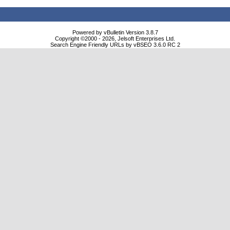
Powered by vBulletin Version 3.8.7
Copyright ©2000 - 2026, Jelsoft Enterprises Ltd.
Search Engine Friendly URLs by vBSEO 3.6.0 RC 2