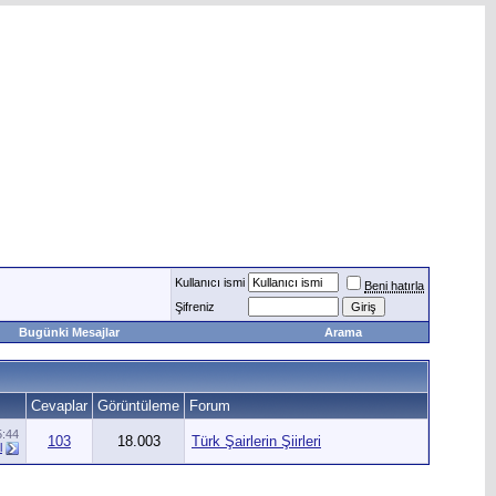
Kullanıcı ismi
Beni hatırla
Şifreniz
Bugünki Mesajlar
Arama
Cevaplar
Görüntüleme
Forum
5:44
103
18.003
Türk Şairlerin Şiirleri
l