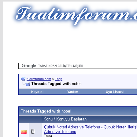
tualimforum.com
>
Tags
Threads Tagged with
noteri
Kayıt ol
Yardım
Üye Listesi
Threads Tagged with
noteri
Konu / Konuyu Başlatan
Çubuk Noteri Adres ve Telefonu - Çubuk Noteri İleti
Adres ve Telefonu
Tolga