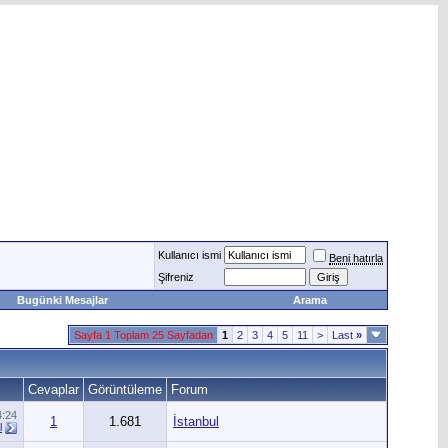
Kullanıcı ismi
Beni hatırla
Şifreniz
Bugünki Mesajlar
Arama
Sayfa 1 Toplam 25 Sayfadan
1
2
3
4
5
11
>
Last
»
Cevaplar
Görüntüleme
Forum
4:24
1
1.681
İstanbul
l