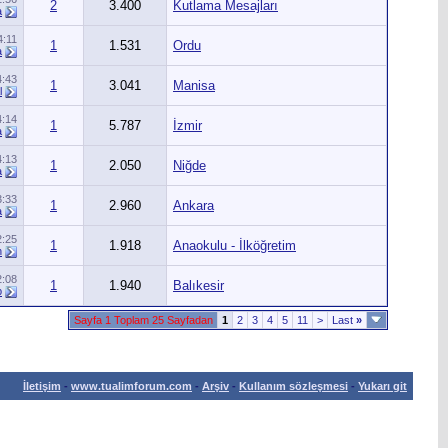
2
3.400
Kutlama Mesajları
a
4:11
1
1.531
Ordu
a
4:43
1
3.041
Manisa
l
4:14
1
5.787
İzmir
a
4:13
1
2.050
Niğde
a
3:33
1
2.960
Ankara
a
2:25
1
1.918
Anaokulu - İlköğretim
n
2:08
1
1.940
Balıkesir
p
Sayfa 1 Toplam 25 Sayfadan
1
2
3
4
5
11
>
Last
»
İletişim
-
www.tualimforum.com
-
Arşiv
-
Kullanım sözleşmesi
-
Yukarı git