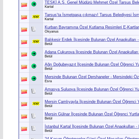
TESKİ A.Ş. Genel Müdürü Mehmet Özel Tarsus Bele
Kartal
Tarsus’ta İsmetpaşa çıkmazı! Tarsus Belediyesi İ
Kartal
Kurban Bayramına Özel Kutlama Resimleri E-Kartlar
Okyanus
Balıkesir Erdek İlçesinde Bulunan Özel Anaokulları -
Betül
Adana Çukurova İlçesinde Bulunan Özel Anaokulları 
Betül
Ağrı Doğubeyazıt İlçesinde Bulunan Özel Öğrenci Yurt
Betül
Mersinde Bulunan Özel Dershaneler - Mersindeki Öz
Esra
Amasya Suluova İlçesinde Bulunan Özel Öğrenci Yurt
Betül
Mersin Çamlıyayla İlçesinde Bulunan Özel Öğrenci Yu
Betül
Mersin Gülnar İlçesinde Bulunan Özel Öğrenci Yurtlar
Betül
İstanbul Kartal İlçesinde Bulunan Özel Anaokulları -
Betül
24 Kasım Öğretmenler Günü Özel Mesajları,Öğretme