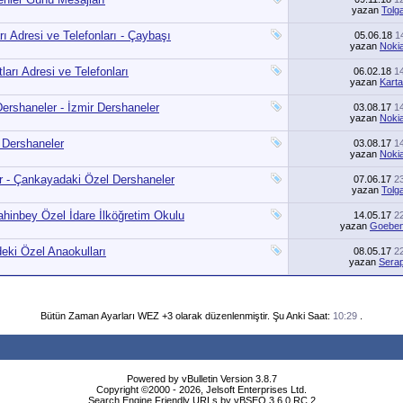
yazan
Tolg
ı Adresi ve Telefonları - Çaybaşı
05.06.18
1
yazan
Noki
arı Adresi ve Telefonları
06.02.18
1
yazan
Karta
ershaneler - İzmir Dershaneler
03.08.17
1
yazan
Noki
 Dershaneler
03.08.17
1
yazan
Noki
r - Çankayadaki Özel Dershaneler
07.06.17
2
yazan
Tolg
ahinbey Özel İdare İlköğretim Okulu
14.05.17
2
yazan
Goebe
deki Özel Anaokulları
08.05.17
2
yazan
Sera
Bütün Zaman Ayarları WEZ +3 olarak düzenlenmiştir. Şu Anki Saat:
10:29
.
Powered by vBulletin Version 3.8.7
Copyright ©2000 - 2026, Jelsoft Enterprises Ltd.
Search Engine Friendly URLs by vBSEO 3.6.0 RC 2