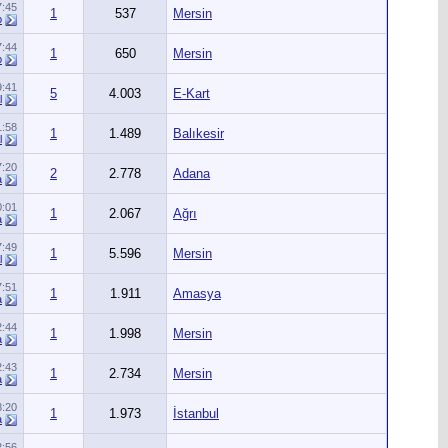
7:45
1
537
Mersin
p
7:44
1
650
Mersin
p
9:41
5
4.003
E-Kart
l
1:58
1
1.489
Balıkesir
l
7:20
2
2.778
Adana
a
0:01
1
2.067
Ağrı
a
7:49
1
5.596
Mersin
l
7:51
1
1.911
Amasya
a
2:44
1
1.998
Mersin
a
2:43
1
2.734
Mersin
a
8:20
1
1.973
İstanbul
a
2:56