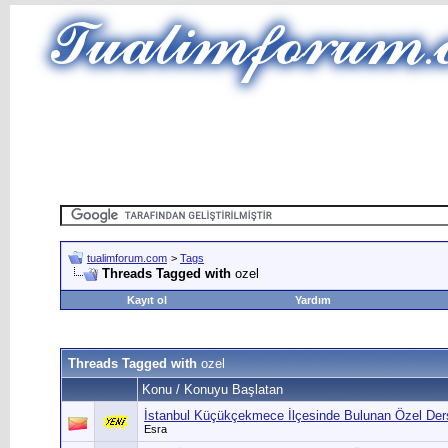
tualimforum.com
>
Tags
Threads Tagged with
ozel
Kayıt ol
Yardım
Threads Tagged with
ozel
Konu / Konuyu Başlatan
İstanbul Küçükçekmece İlçesinde Bulunan Özel De
Esra