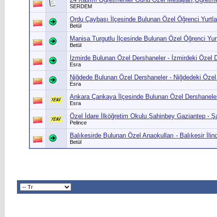
SERDEM
Ordu Çaybaşı İlçesinde Bulunan Özel Öğrenci Yurtlar
Betül
Manisa Turgutlu İlçesinde Bulunan Özel Öğrenci Yurtl
Betül
İzmirde Bulunan Özel Dershaneler - İzmirdeki Özel D
Esra
Niğdede Bulunan Özel Dershaneler - Niğdedeki Özel
Esra
Ankara Çankaya İlçesinde Bulunan Özel Dershanele
Esra
Özel İdare İlköğretim Okulu Şahinbey Gaziantep - Ş
Pelince
Balıkesirde Bulunan Özel Anaokulları - Balıkesir İlin
Betül