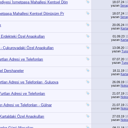
diyesi İsmetpaşa Mahallesi Kentsel Dön
18.07.24
1
yazan
Sera
smetpaşa Mahallesi Kentsel Dönüşüm Pr
18.07.24
1
yazan
Sera
ı
20.05.24
0
yazan
Karta
 Erdekteki Özel Anaokulları
01.09.23
1
yazan
Karta
- Çukurovadaki Özel Anaokulları
13.08.20
1
yazan
Tun
ları Adresi ve Telefonları
07.07.20
1
yazan
Tun
el Dershaneler
18.11.19
1
yazan
Karta
ları Adresi ve Telefonları -Suluova
26.09.19
1
yazan
Noki
rtları Adresi ve Telefonları
21.07.19
2
yazan
Noki
ı Adresi ve Telefonları - Gülnar
21.07.19
2
yazan
Noki
 Kartaldaki Özel Anaokulları
27.03.19
1
yazan
Noki
nler Günü Mesajları
09.11.18
1