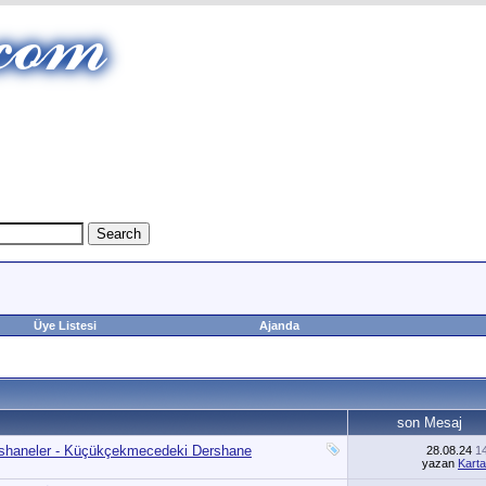
Üye Listesi
Ajanda
son Mesaj
rshaneler - Küçükçekmecedeki Dershane
28.08.24
1
yazan
Karta