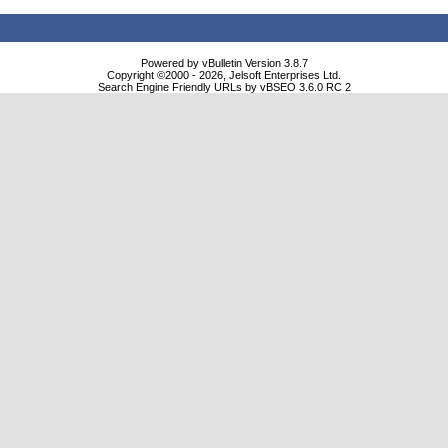
Powered by vBulletin Version 3.8.7
Copyright ©2000 - 2026, Jelsoft Enterprises Ltd.
Search Engine Friendly URLs by vBSEO 3.6.0 RC 2