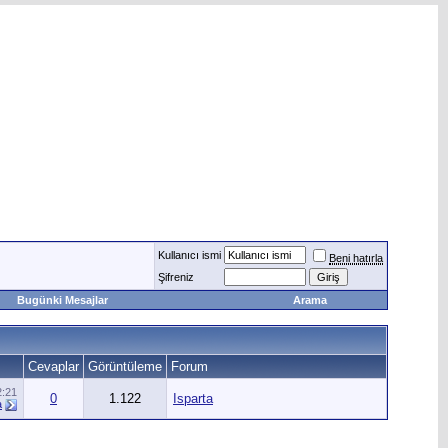
Kullanıcı ismi
Beni hatırla
Şifreniz
Bugünki Mesajlar
Arama
Cevaplar
Görüntüleme
Forum
2:21
0
1.122
Isparta
a