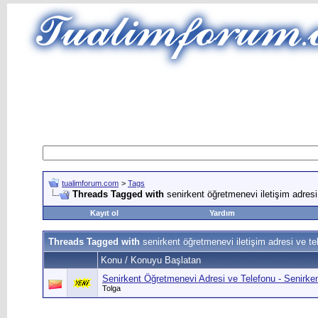
tualimforum.com
>
Tags
Threads Tagged with
senirkent öğretmenevi iletişim adresi
Kayıt ol
Yardım
Threads Tagged with
senirkent öğretmenevi iletişim adresi ve te
Konu / Konuyu Başlatan
Senirkent Öğretmenevi Adresi ve Telefonu - Senirken
Tolga