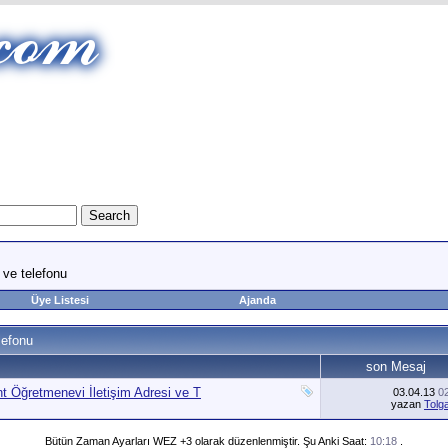
 ve telefonu
Üye Listesi
Ajanda
lefonu
son Mesaj
t Öğretmenevi İletişim Adresi ve T
03.04.13
0
yazan
Tolg
Bütün Zaman Ayarları WEZ +3 olarak düzenlenmiştir. Şu Anki Saat:
10:18
.