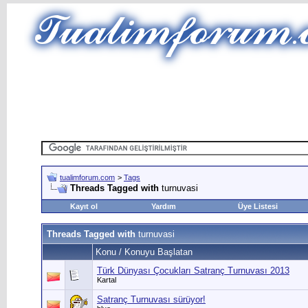
tualimforum.com
>
Tags
Threads Tagged with
turnuvasi
Kayıt ol
Yardım
Üye Listesi
Threads Tagged with
turnuvasi
Konu / Konuyu Başlatan
Türk Dünyası Çocukları Satranç Turnuvası 2013
Kartal
Satranç Turnuvası sürüyor!