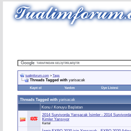
tualimforum.com
>
Tags
Threads Tagged with
yarisacak
Kayıt ol
Yardım
Üye Listesi
Threads Tagged with
yarisacak
Konu / Konuyu Başlatan
2014 Survivorda Yarışacak İsimler - 2014 Survivord
Kimler Yarışıyor
Kartal
İzmir EXPO 2020 için Yarışacak - EXPO 2020 Aday