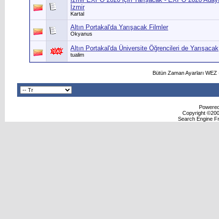
İzmir
Kartal
Altın Portakal'da Yarışacak Filmler
Okyanus
Altın Portakal'da Üniversite Öğrencileri de Yarışacak
tualim
Bütün Zaman Ayarları WEZ +
Powered 
Copyright ©2000
Search Engine F