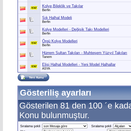
Kolye,Bileklik ve Takılar
Berfin
Şık Halhal Modeli
Berfin
Kolye Modelleri - Değişik Takı Modelleri
Berfin
Örgü Kolye Modelleri
Berfin
Hürrem Sultan Takıları - Muhteşem Yüzyıl Takıları
Tanem
Elişi Halhal Modelleri - Yeni Model Halhallar
ASYA
Gösteriliş ayarları
Gösterilen 81 den 100 ´e kad
Konu bulunmuştur.
Sıralama şekli
Sıralama şekli