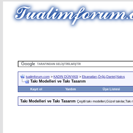
tualimforum.com
>
KADIN DÜNYASI
>
Elsanatları,Örğü,Dantel,Nakış
Takı Modelleri ve Takı Tasarım
Kayıt ol
Yardım
Üye Listesi
Takı Modelleri ve Takı Tasarım
Çeşitli takı modelleri,Güzel takılar,Takı