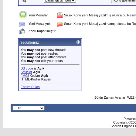
Yaş
Yeni Mesajlar
Sıcak Konu yeni Mesaj yazılmış olunca bu Resim 
Yeni Mesaj yok
Sıcak Konu yeni Mesaj yazılmamış olunca bu Res
Konu Kapatılmıştır
Yetkileriniz
You
may not
post new threads
You
may not
post replies
You
may not
post attachments
You
may not
edit your posts
BB code
is
Açık
Smileler
Açık
[IMG]
Kodları
Açık
HTML-Kodları
Kapalı
Forum Rules
Bütün Zaman Ayarları WEZ +
Powered 
Copyright ©2000
Search Engine F