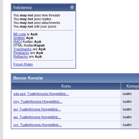
Yetkileriniz
You
may not
post new threads
You
may not
post replies
You
may not
post attachments
You
may not
edit your posts
BB code
is
Açık
Smileler
Açık
[IMG]
Kodları
Açık
HTML-Kodları
Kapalı
Trackbacks
are
Açık
Pingbacks
are
Açık
Refbacks
are
Açık
Forum Rules
Benzer Konular
Konu
Konuyu
sda asd, Tualimforuma Hoşgeldiniz...
tualim
mry, Tualimforuma Hoşgeldiniz...
tualim
avi, Tualimforuma Hoşgeldiniz...
tualim
asi, Tualimforuma Hoşgeldiniz...
tualim
zrn, Tualimforuma Hoşgeldiniz...
tualim