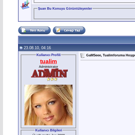
Şuan Bu Konuyu Görüntüleyenler
23.08.10, 04:16
Kullanıcı Profili
GaMSeee, Tualimforuma Hoşgel
tualim
Administrator
Kullanıcı Bilgileri