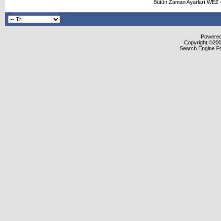
Bütün Zaman Ayarları WEZ +
Powered 
Copyright ©2000
Search Engine F