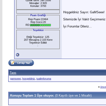
Üyelik tarihi: Jan 2008
Mesajlar: 2.920
Konular: 3793
Hoşgeldiniz Sayın: GaMSeee!
Puan Grafiği
Sitemizde İyi Vakit Geçirmeniz 
Rep Puanı:22464
Rep Gücü:20
RD:
İyi Forumlar Dileriz...
Teşekkür
Ettiği Teşekkür: 125
207 Mesajına 2.103 Kere
Teşekkür Edlidi
:
Tags
gamseee
,
hosgeldiniz
,
tualimforuma
«
önce
Konuyu Toplam 1 Üye okuyor.
(0 Kayıtlı üye ve 1 Misafir)