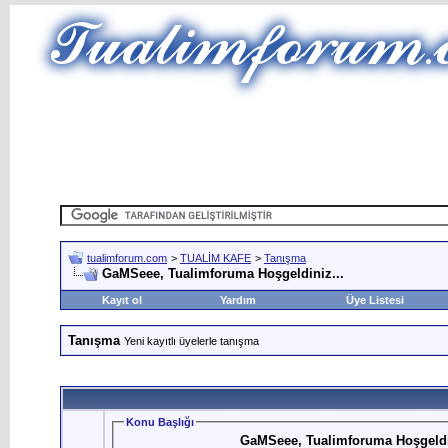
tualimforum.com
>
TUALİM KAFE
>
Tanışma
GaMSeee, Tualimforuma Hoşgeldiniz...
Kayıt ol
Yardım
Üye Listesi
Tanışma
Yeni kayıtlı üyelerle tanışma
Konu Başlığı
GaMSeee, Tualimforuma Hoşgeldin