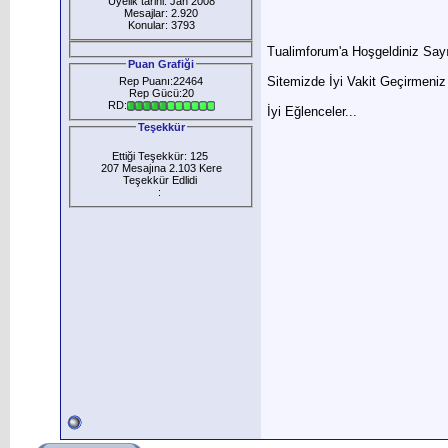
Üyelik tarihi: Jan 2008
Mesajlar: 2.920
Konular: 3793
Tualimforum'a Hoşgeldiniz Sayı
Puan Grafiği
Sitemizde İyi Vakit Geçirmeniz
Rep Puanı:22464
Rep Gücü:20
RD:
İyi Eğlenceler...
Teşekkür
Ettiği Teşekkür: 125
207 Mesajına 2.103 Kere
Teşekkür Edlidi
: