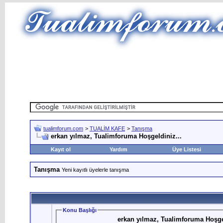
tualimforum.com
>
TUALİM KAFE
>
Tanışma
erkan yılmaz, Tualimforuma Hoşgeldiniz...
Kayıt ol
Yardım
Üye Listesi
Tanışma
Yeni kayıtlı üyelerle tanışma
Konu Başlığı
erkan yılmaz, Tualimforuma Hoşgel