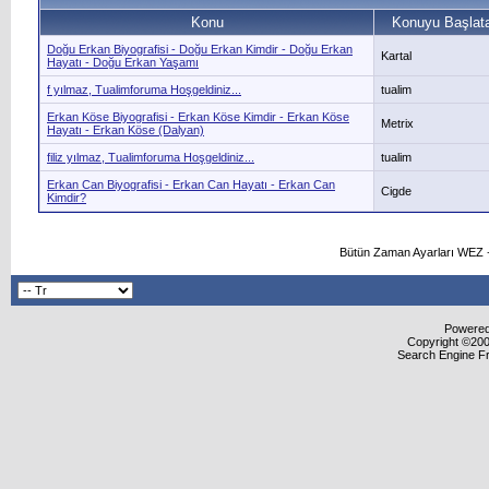
Konu
Konuyu Başlat
Doğu Erkan Biyografisi - Doğu Erkan Kimdir - Doğu Erkan
Kartal
Hayatı - Doğu Erkan Yaşamı
f yılmaz, Tualimforuma Hoşgeldiniz...
tualim
Erkan Köse Biyografisi - Erkan Köse Kimdir - Erkan Köse
Metrix
Hayatı - Erkan Köse (Dalyan)
filiz yılmaz, Tualimforuma Hoşgeldiniz...
tualim
Erkan Can Biyografisi - Erkan Can Hayatı - Erkan Can
Cigde
Kimdir?
Bütün Zaman Ayarları WEZ +
Powered 
Copyright ©2000
Search Engine F