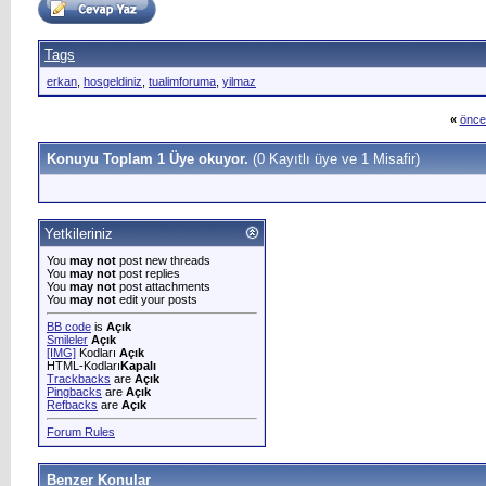
Tags
erkan
,
hosgeldiniz
,
tualimforuma
,
yilmaz
«
önce
Konuyu Toplam 1 Üye okuyor.
(0 Kayıtlı üye ve 1 Misafir)
Yetkileriniz
You
may not
post new threads
You
may not
post replies
You
may not
post attachments
You
may not
edit your posts
BB code
is
Açık
Smileler
Açık
[IMG]
Kodları
Açık
HTML-Kodları
Kapalı
Trackbacks
are
Açık
Pingbacks
are
Açık
Refbacks
are
Açık
Forum Rules
Benzer Konular