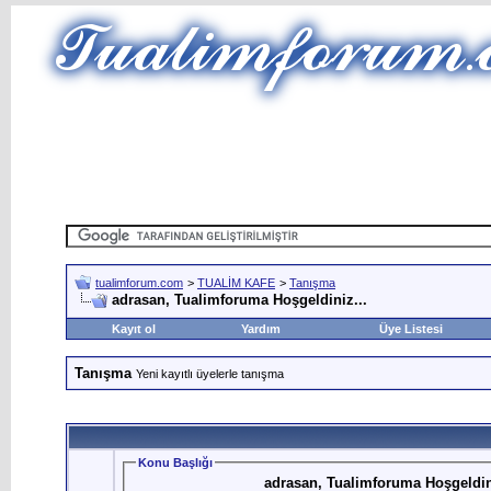
tualimforum.com
>
TUALİM KAFE
>
Tanışma
adrasan, Tualimforuma Hoşgeldiniz...
Kayıt ol
Yardım
Üye Listesi
Tanışma
Yeni kayıtlı üyelerle tanışma
Konu Başlığı
adrasan, Tualimforuma Hoşgeldin