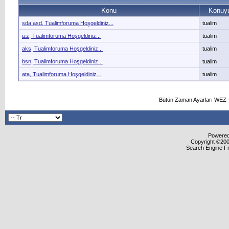
Konu
Konuyu
sda asd, Tualimforuma Hoşgeldiniz...
tualim
izz, Tualimforuma Hoşgeldiniz...
tualim
aks, Tualimforuma Hoşgeldiniz...
tualim
bsn, Tualimforuma Hoşgeldiniz...
tualim
ata, Tualimforuma Hoşgeldiniz...
tualim
Bütün Zaman Ayarları WEZ +
Powered 
Copyright ©2000
Search Engine F