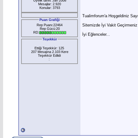
Üyelik tarihi: Jan 2008
Mesajlar: 2.920
Konular: 3793
Tualimforum'a Hoşgeldiniz Say
Puan Grafiği
Sitemizde İyi Vakit Geçirmeniz
Rep Puanı:22464
Rep Gücü:20
RD:
İyi Eğlenceler...
Teşekkür
Ettiği Teşekkür: 125
207 Mesajına 2.103 Kere
Teşekkür Edlidi
: