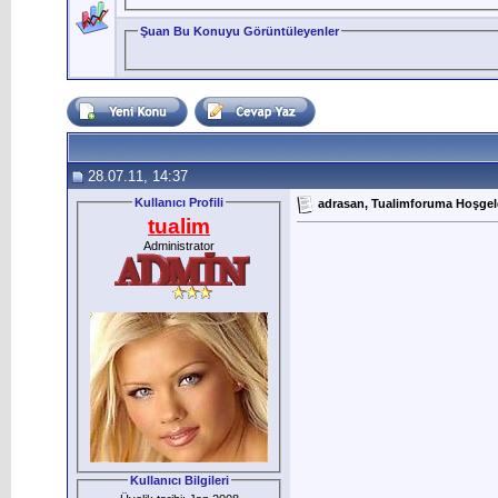
Şuan Bu Konuyu Görüntüleyenler
28.07.11, 14:37
Kullanıcı Profili
adrasan, Tualimforuma Hoşgeld
tualim
Administrator
Kullanıcı Bilgileri