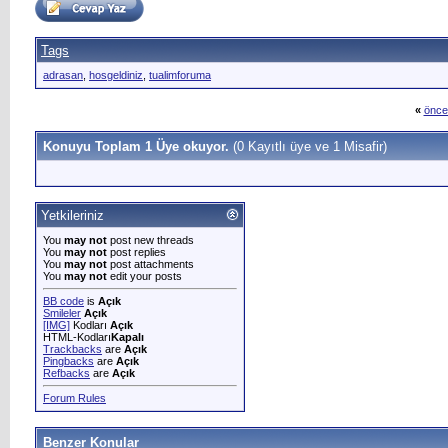
Tags
adrasan
,
hosgeldiniz
,
tualimforuma
«
önce
Konuyu Toplam 1 Üye okuyor.
(0 Kayıtlı üye ve 1 Misafir)
Yetkileriniz
You
may not
post new threads
You
may not
post replies
You
may not
post attachments
You
may not
edit your posts
BB code
is
Açık
Smileler
Açık
[IMG]
Kodları
Açık
HTML-Kodları
Kapalı
Trackbacks
are
Açık
Pingbacks
are
Açık
Refbacks
are
Açık
Forum Rules
Benzer Konular