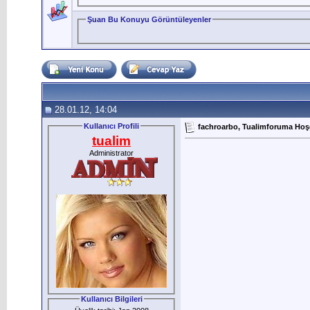
Şuan Bu Konuyu Görüntüleyenler
28.01.12, 14:04
Kullanıcı Profili
fachroarbo, Tualimforuma Hoşg
tualim
Administrator
Kullanıcı Bilgileri