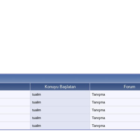
Konuyu Başlatan
Forum
tualim
Tanışma
tualim
Tanışma
tualim
Tanışma
tualim
Tanışma
tualim
Tanışma