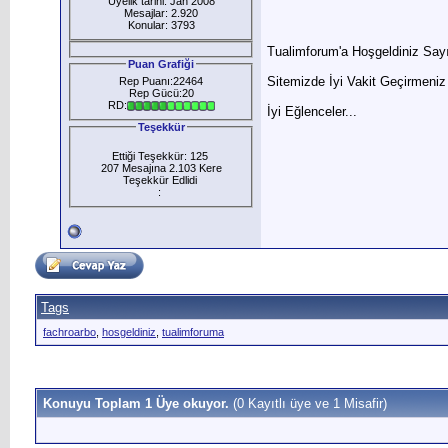
Üyelik tarihi: Jan 2008
Mesajlar: 2.920
Konular: 3793
Tualimforum'a Hoşgeldiniz Sayı
Puan Grafiği
Sitemizde İyi Vakit Geçirmeniz
Rep Puanı:22464
Rep Gücü:20
RD:
İyi Eğlenceler...
Teşekkür
Ettiği Teşekkür: 125
207 Mesajına 2.103 Kere
Teşekkür Edlidi
:
Tags
fachroarbo
,
hosgeldiniz
,
tualimforuma
Konuyu Toplam 1 Üye okuyor.
(0 Kayıtlı üye ve 1 Misafir)