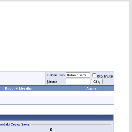
Kullanıcı ismi
Beni hatırla
Şifreniz
Bugünki Mesajlar
Arama
udaki Cevap Sayısı
0