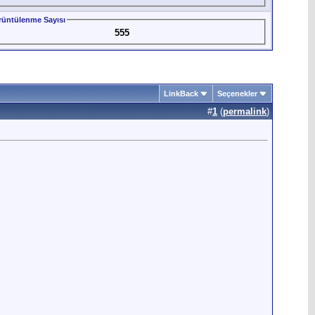
üntülenme Sayısı
555
LinkBack
Seçenekler
#
1
(
permalink
)