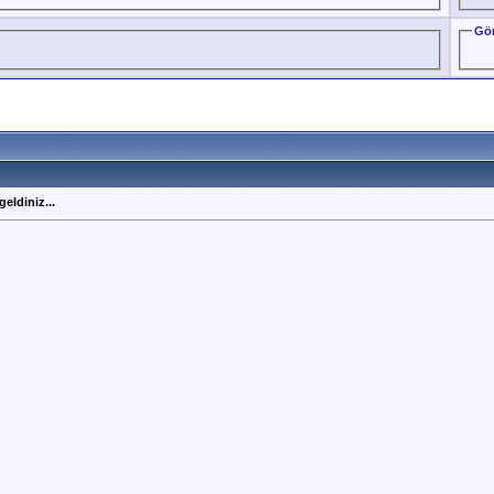
Gör
eldiniz...