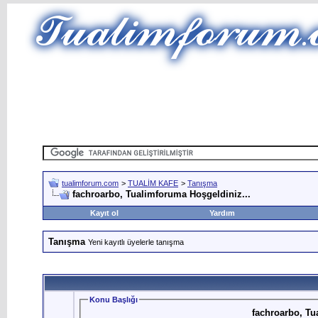
tualimforum.com
>
TUALİM KAFE
>
Tanışma
fachroarbo, Tualimforuma Hoşgeldiniz...
Kayıt ol
Yardım
Tanışma
Yeni kayıtlı üyelerle tanışma
Konu Başlığı
fachroarbo, Tu