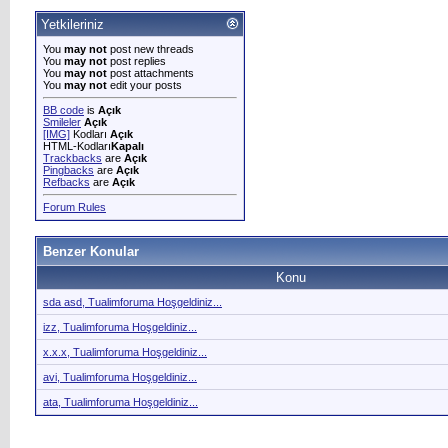
Yetkileriniz
You
may not
post new threads
You
may not
post replies
You
may not
post attachments
You
may not
edit your posts
BB code
is
Açık
Smileler
Açık
[IMG]
Kodları
Açık
HTML-Kodları
Kapalı
Trackbacks
are
Açık
Pingbacks
are
Açık
Refbacks
are
Açık
Forum Rules
Benzer Konular
Konu
sda asd, Tualimforuma Hoşgeldiniz...
izz, Tualimforuma Hoşgeldiniz...
x.x.x, Tualimforuma Hoşgeldiniz...
avi, Tualimforuma Hoşgeldiniz...
ata, Tualimforuma Hoşgeldiniz...