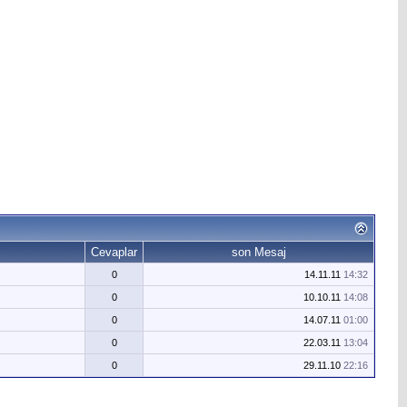
Cevaplar
son Mesaj
0
14.11.11
14:32
0
10.10.11
14:08
0
14.07.11
01:00
0
22.03.11
13:04
0
29.11.10
22:16