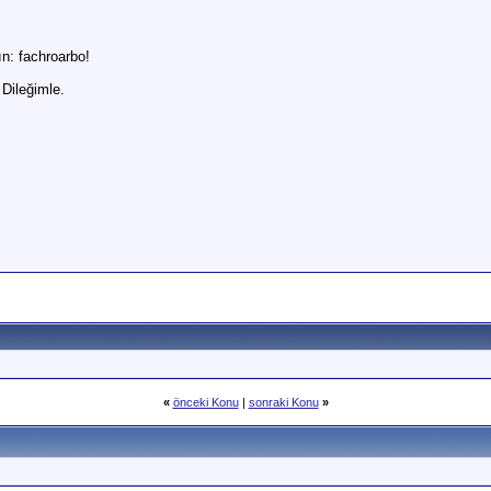
n: fachroarbo!
 Dileğimle.
«
önceki Konu
|
sonraki Konu
»