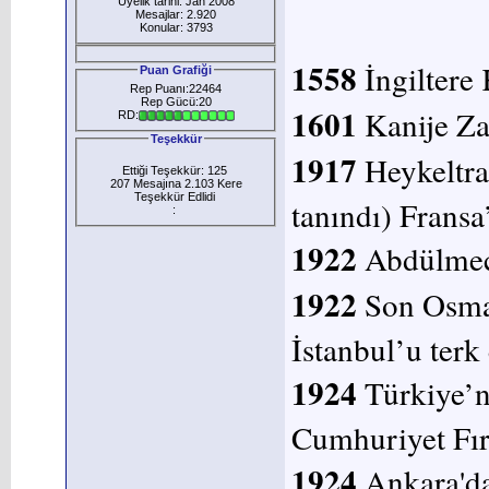
Üyelik tarihi: Jan 2008
Mesajlar: 2.920
Konular: 3793
1558
İngiltere 
Puan Grafiği
Rep Puanı:22464
Rep Gücü:20
1601
Kanije Za
RD:
Teşekkür
1917
Heykeltr
Ettiği Teşekkür: 125
207 Mesajına 2.103 Kere
Teşekkür Edlidi
tanındı) Fransa
:
1922
Abdülmeci
1922
Son Osma
İstanbul’u terk 
1924
Türkiye’n
Cumhuriyet Fır
1924
Ankara'da