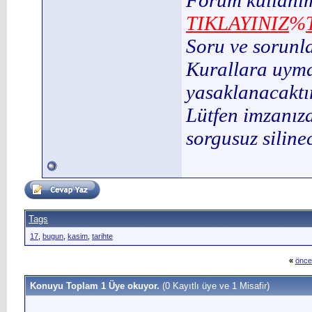
Forum kullanım
TIKLAYINIZ
%
Soru ve sorunl
Kurallara uymay
yasaklanacaktır
Lütfen imzanıza
sorgusuz silinec
Tags
17
,
bugun
,
kasim
,
tarihte
«
önce
Konuyu Toplam 1 Üye okuyor.
(0 Kayıtlı üye ve 1 Misafir)