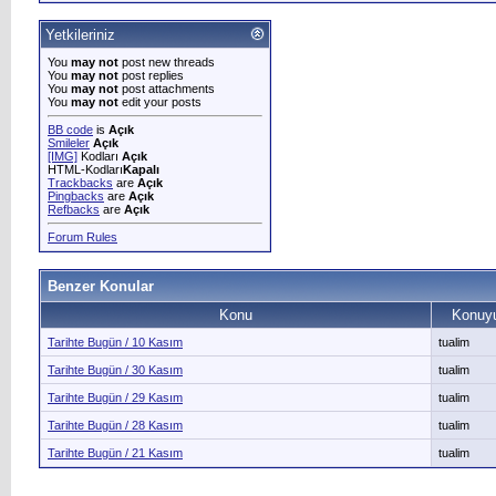
Yetkileriniz
You
may not
post new threads
You
may not
post replies
You
may not
post attachments
You
may not
edit your posts
BB code
is
Açık
Smileler
Açık
[IMG]
Kodları
Açık
HTML-Kodları
Kapalı
Trackbacks
are
Açık
Pingbacks
are
Açık
Refbacks
are
Açık
Forum Rules
Benzer Konular
Konu
Konuyu
Tarihte Bugün / 10 Kasım
tualim
Tarihte Bugün / 30 Kasım
tualim
Tarihte Bugün / 29 Kasım
tualim
Tarihte Bugün / 28 Kasım
tualim
Tarihte Bugün / 21 Kasım
tualim