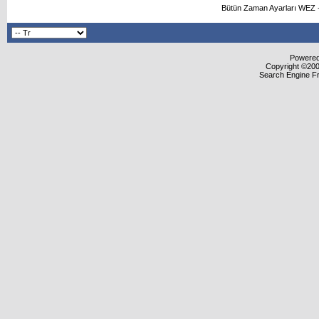
Bütün Zaman Ayarları WEZ +
Powered 
Copyright ©2000
Search Engine F