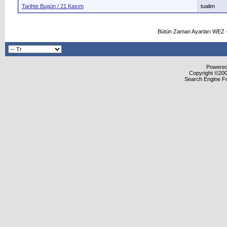
Tarihte Bugün / 21 Kasım
tualim
Bütün Zaman Ayarları WEZ +
Powered 
Copyright ©2000
Search Engine F