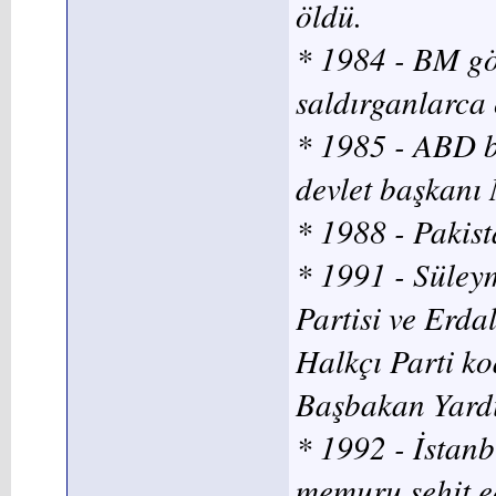
öldü.
* 1984 - BM gö
saldırganlarca
* 1985 - ABD b
devlet başkanı 
* 1988 - Pakist
* 1991 - Süley
Partisi ve Erd
Halkçı Parti ko
Başbakan Yardı
* 1992 - İstanb
memuru şehit ed