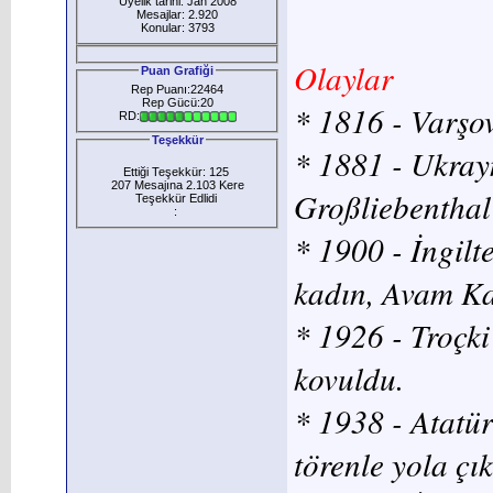
Üyelik tarihi: Jan 2008
Mesajlar: 2.920
Konular: 3793
Olaylar
Puan Grafiği
Rep Puanı:22464
Rep Gücü:20
* 1816 - Varşov
RD:
Teşekkür
* 1881 - Ukray
Ettiği Teşekkür: 125
207 Mesajına 2.103 Kere
Großliebenthal
Teşekkür Edlidi
:
* 1900 - İngilt
kadın, Avam Ka
* 1926 - Troçki
kovuldu.
* 1938 - Atatür
törenle yola çık