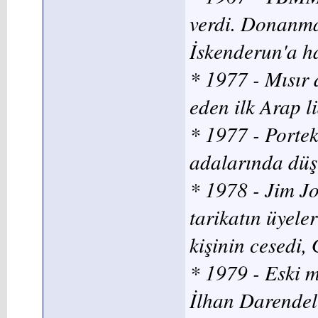
verdi. Donanma
İskenderun'a ha
* 1977 - Mısır d
eden ilk Arap l
* 1977 - Portek
adalarında düşt
* 1978 - Jim Jo
tarikatın üyeler
kişinin cesedi
* 1979 - Eski m
İlhan Darendeli