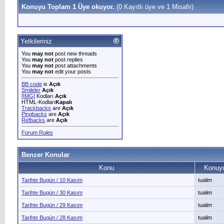
Konuyu Toplam 1 Üye okuyor.
(0 Kayıtlı üye ve 1 Misafir)
Yetkileriniz
You
may not
post new threads
You
may not
post replies
You
may not
post attachments
You
may not
edit your posts
BB code
is
Açık
Smileler
Açık
[IMG]
Kodları
Açık
HTML-Kodları
Kapalı
Trackbacks
are
Açık
Pingbacks
are
Açık
Refbacks
are
Açık
Forum Rules
Benzer Konular
Konu
Konuyu
Tarihte Bugün / 10 Kasım
tualim
Tarihte Bugün / 30 Kasım
tualim
Tarihte Bugün / 29 Kasım
tualim
Tarihte Bugün / 28 Kasım
tualim