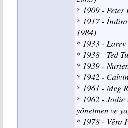
* 1909 - Peter 
* 1917 - İndir
1984)
* 1933 - Larry 
* 1938 - Ted Tu
* 1939 - Nurte
* 1942 - Calvi
* 1961 - Meg R
* 1962 - Jodie
yönetmen ve ya
* 1978 - Věra P