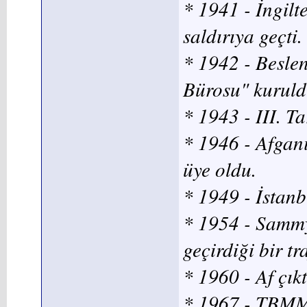
* 1941 - İngilt
saldırıya geçti.
* 1942 - Besle
Bürosu" kuruld
* 1943 - III. T
* 1946 - Afgani
üye oldu.
* 1949 - İstan
* 1954 - Sammy
geçirdiği bir t
* 1960 - Af çık
* 1967 - TBMM,