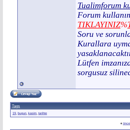
Tualimforum ku
Forum kullanım
TIKLAYINIZ
%
Soru ve sorunl
Kurallara uymay
yasaklanacaktır
Lütfen imzanıza
sorgusuz silinec
Tags
19
,
bugun
,
kasim
,
tarihte
«
önce