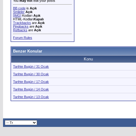
You
may not
edit your posts
BB code
is
Açık
Smileler
Açık
[IMG]
Kodları
Açık
HTML-Kodları
Kapalı
Trackbacks
are
Açık
Pingbacks
are
Açık
Refbacks
are
Açık
Forum Rules
Benzer Konular
Konu
Tarihte Bugün / 31 Ocak
Tarihte Bugün / 30 Ocak
Tarihte Bugün / 17 Ocak
Tarihte Bugün / 14 Ocak
Tarihte Bugün / 13 Ocak