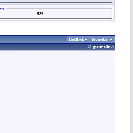
yısı
929
LinkBack
Seçenekler
#
1
(
permalink
)