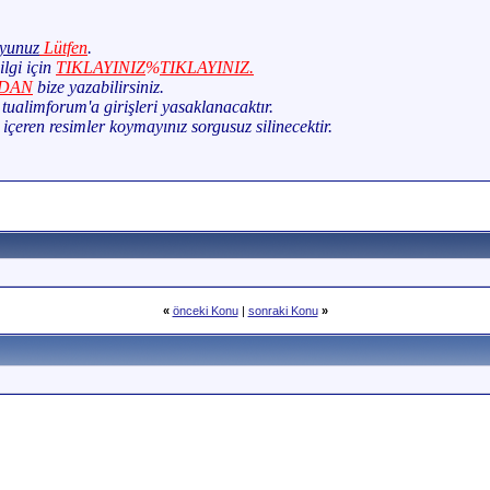
uyunuz
Lütfen
.
lgi için
TIKLAYINIZ
%
TIKLAYINIZ.
DAN
bize yazabilirsiniz.
tualimforum'a girişleri yasaklanacaktır.
k içeren resimler koymayınız sorgusuz silinecektir.
«
önceki Konu
|
sonraki Konu
»