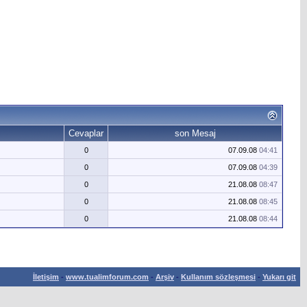
Cevaplar
son Mesaj
0
07.09.08
04:41
0
07.09.08
04:39
0
21.08.08
08:47
0
21.08.08
08:45
0
21.08.08
08:44
İletişim
-
www.tualimforum.com
-
Arşiv
-
Kullanım sözleşmesi
-
Yukarı git