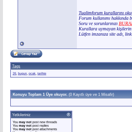
Tualimforum kurallarını ok
Forum kullanımı hakkında bi
Soru ve sorunlarınızı
BURA
Kurallara uymayan kişilerin 
Lütfen imzanıza site adı, lin
Tags
26
,
bugun
,
ocak
,
tarihte
Konuyu Toplam 1 Üye okuyor.
(0 Kayıtlı üye ve 1 Misafir)
Yetkileriniz
You
may not
post new threads
You
may not
post replies
You
may not
post attachments