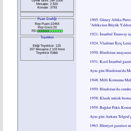
Üyelik tarihi: Jan 2008
Mesajlar: 2.920
Konular: 3793
1905. Güney Afrika Pretor
Puan Grafiği
Rep Puanı:22464
"Afrika'nın Büyük Yıldızı
Rep Gücü:20
RD:
1921. İstanbul Tramvay işç
Teşekkür
1924. Vladimir İlyiç Lenin
Ettiği Teşekkür: 125
207 Mesajına 2.103 Kere
1950. Hindistan anayasası
Teşekkür Edlidi
:
1931. Kızıl İstanbul gazet
Aynı gün Hindistan'da Ma
1948. Milli Korunma Mahk
1950. Hindistan'da cumhur
1958. Klasik müzik besteci
1959. Bağdat Paktı Konsey
Aynı gün Ankara Telgraf ga
1963. Hürriyet gazetesi m