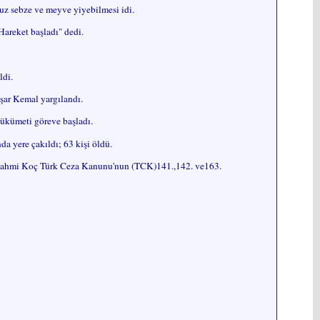
cuz sebze ve meyve yiyebilmesi idi.
Hareket başladı" dedi.
ldi.
şar Kemal yargılandı.
hükümeti göreve başladı.
a yere çakıldı; 63 kişi öldü.
 Rahmi Koç Türk Ceza Kanunu'nun (TCK)141.,142. ve163.