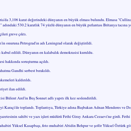
ia'da 3,106 karat değerindeki dünyanın en büyük elması bulundu. Elmasa "Cullinan
" adındaki 530.2 karatlık 74 yüzlü dünyanın en büyük pırlantası Britanya tacına yer
ileri greve çıktı.
'in onuruna Petrograd'ın adı Leningrad olarak değiştirildi.
 kabul edildi. Dünyanın en kalabalık demokrasisi kuruldu.
esi hakkında soruşturma açıldı.
hatma Gandhi serbest bırakıldı.
emeleri kaldırıldı.
iyet ilan edildi.
si Bülent Arel'in Beş Sonnet adlı yapıtı ilk kez seslendirildi.
i Karaçi'de toplandı. Toplantıya, Türkiye adına Başbakan Adnan Menderes ve Dışiş
zetesinin sahibi ve yazı işleri müdürü Fethi Giray Ankara Cezaevi'ne girdi. Fethi 
uhabiri Yüksel Kasapbaşı, foto muhabiri Abidin Behpur ve şoför Yüksel Öztürk gö