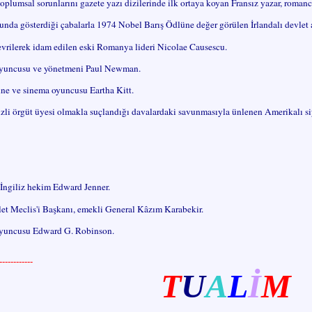
oplumsal sorunlarını gazete yazı dizilerinde ilk ortaya koyan Fransız yazar, roman
unda gösterdiği çabalarla 1974 Nobel Barış Ödlüne değer görülen İrlandalı devle
vrilerek idam edilen eski Romanya lideri Nicolae Causescu.
oyuncusu ve yönetmeni Paul Newman.
hne ve sinema oyuncusu Eartha Kitt.
izli örgüt üyesi olmakla suçlandığı davalardaki savunmasıyla ünlenen Amerikalı s
 İngiliz hekim Edward Jenner.
et Meclis'i Başkanı, emekli General Kâzım Karabekir.
oyuncusu Edward G. Robinson.
----------
T
U
A
L
İ
M