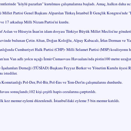
 semtlerinde "köylü pazarları" kurulması çalışmalarına başladı. Amaç, halkın daha u
Millet Partisi Genel Başkanı Alparslan Türkeş İstanbul İl Gençlik Kongresi'nde "
e 17 arkadaşı Milli Nizam Partisi'ni kurdu.
f Aslan ve Hüseyin İnan'ın idam dosyası Türkiye Büyük Millet Meclisi'ne gönderi
aevinde bulunan Çetin Altan, Doğan Koloğlu, Alpay Kabacalı, İrfan Derman ve Ya
nlığında Cumhuriyet Halk Partisi (CHP)- Milli Selamet Partisi (MSP) koalisyonu 
ı'nın Van adlı yolcu uçağı İzmir Cumaovası Havaalanı'nda pistin100 metre uzağınd
 ve İşadamları Derneği (TÜSİAD) Başkanı Feyyaz Berker ve Yönetim Kurulu üyesi
ı istediler.
Komutanlığı Pol-Der, Pol-Bir, Pol-Ens ve Tem-Der'in çalışmalarını durdurdu.
davası sonuçlandı;102 kişi çeşitli hapis cezalarına çarptırıldı.
ilk kez memur eylemi düzenlendi. İstanbul'daki eyleme 5 bin memur katıldı.