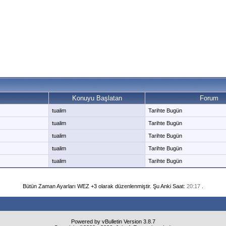
Konuyu Başlatan
Forum
tualim
Tarihte Bugün
tualim
Tarihte Bugün
tualim
Tarihte Bugün
tualim
Tarihte Bugün
tualim
Tarihte Bugün
Bütün Zaman Ayarları WEZ +3 olarak düzenlenmiştir. Şu Anki Saat:
20:17
.
Powered by vBulletin Version 3.8.7