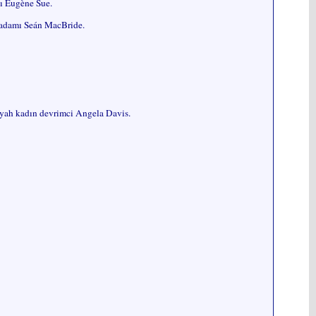
cı Eugène Sue.
t adamı Seán MacBride.
iyah kadın devrimci Angela Davis.