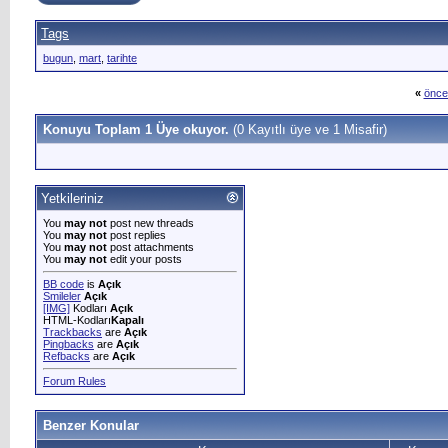
Tags
bugun
,
mart
,
tarihte
«
önce
Konuyu Toplam 1 Üye okuyor.
(0 Kayıtlı üye ve 1 Misafir)
Yetkileriniz
You
may not
post new threads
You
may not
post replies
You
may not
post attachments
You
may not
edit your posts
BB code
is
Açık
Smileler
Açık
[IMG]
Kodları
Açık
HTML-Kodları
Kapalı
Trackbacks
are
Açık
Pingbacks
are
Açık
Refbacks
are
Açık
Forum Rules
Benzer Konular