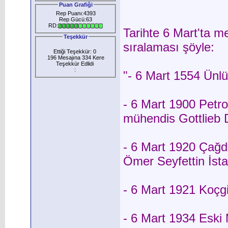
Puan Grafiği
Rep Puanı:4393
Rep Gücü:63
RD:
Tarihte 6 Mart'ta m
Teşekkür
sıralaması şöyle:
Ettiği Teşekkür: 0
196 Mesajına 334 Kere
Teşekkür Edlidi
:
"- 6 Mart 1554 Ünlü 
- 6 Mart 1900 Petro
mühendis Gottlieb 
- 6 Mart 1920 Çağd
Ömer Seyfettin İsta
- 6 Mart 1921 Koçgi
- 6 Mart 1934 Eski M