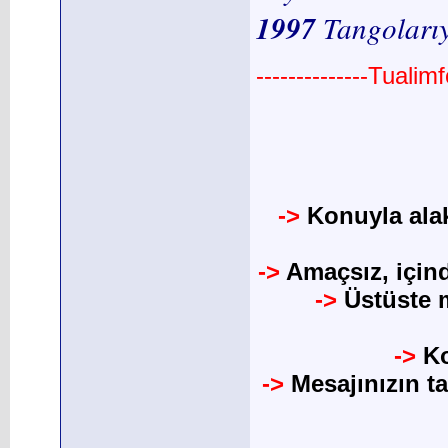
1997
Tangolarıy
--------------Tuali
->
Konuyla alak
->
Amaçsız, için
->
Üstüste m
->
Ko
->
Mesajınızın t