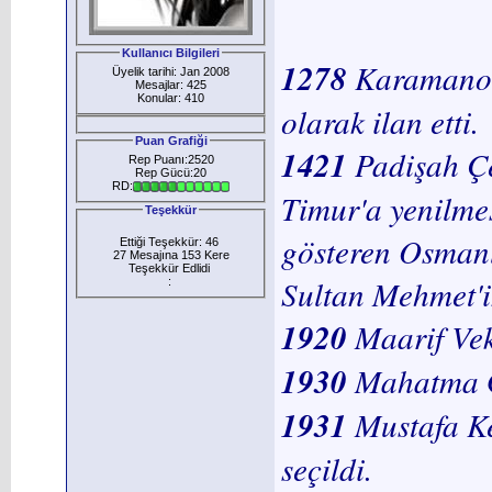
Kullanıcı Bilgileri
1278
Karamanoğl
Üyelik tarihi: Jan 2008
Mesajlar: 425
Konular: 410
olarak ilan etti.
Puan Grafiği
1421
Padişah Çe
Rep Puanı:2520
Rep Gücü:20
RD:
Timur'a yenilme
Teşekkür
gösteren Osmanl
Ettiği Teşekkür: 46
27 Mesajına 153 Kere
Teşekkür Edlidi
Sultan Mehmet'i
:
1920
Maarif Vek
1930
Mahatma Ga
1931
Mustafa K
seçildi.