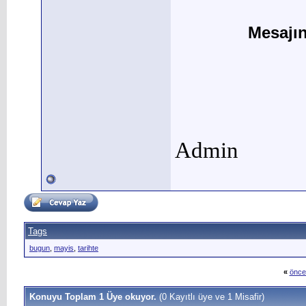
Mesajı
Admin
Tags
bugun
,
mayis
,
tarihte
«
önce
Konuyu Toplam 1 Üye okuyor.
(0 Kayıtlı üye ve 1 Misafir)