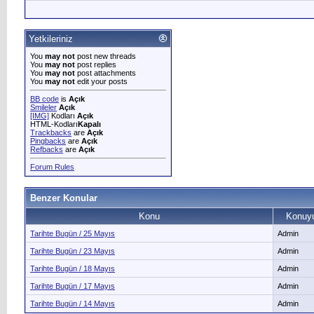
Yetkileriniz
You
may not
post new threads
You
may not
post replies
You
may not
post attachments
You
may not
edit your posts
BB code
is
Açık
Smileler
Açık
[IMG]
Kodları
Açık
HTML-Kodları
Kapalı
Trackbacks
are
Açık
Pingbacks
are
Açık
Refbacks
are
Açık
Forum Rules
Benzer Konular
Konu
Konuyu
Tarihte Bugün / 25 Mayıs
Admin
Tarihte Bugün / 23 Mayıs
Admin
Tarihte Bugün / 18 Mayıs
Admin
Tarihte Bugün / 17 Mayıs
Admin
Tarihte Bugün / 14 Mayıs
Admin