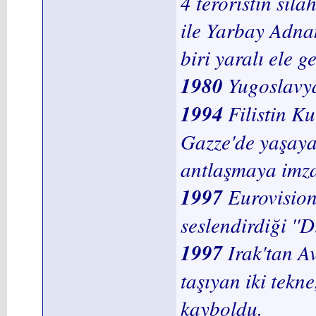
4 teröristin sil
ile Yarbay Adnan
biri yaralı ele ge
1980
Yugoslavya
1994
Filistin Ku
Gazze'de yaşayan
antlaşmaya imza 
1997
Eurovision
seslendirdiği ''D
1997
Irak'tan A
taşıyan iki tekne
kayboldu.