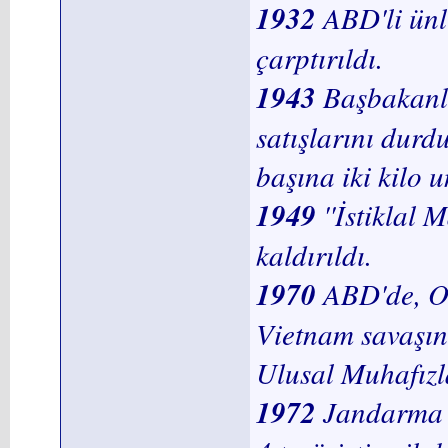
1932
ABD'li ünl
çarptırıldı.
1943
Başbakanlı
satışlarını durd
başına iki kilo u
1949
''İstiklal 
kaldırıldı.
1970
ABD'de, Oh
Vietnam savaşını
Ulusal Muhafızl
1972
Jandarma 