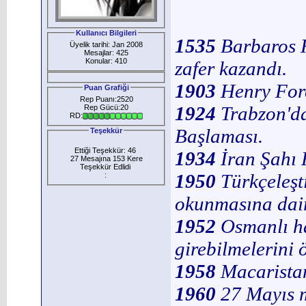
Kullanıcı Bilgileri
1535
Barbaros 
Üyelik tarihi: Jan 2008
Mesajlar: 425
Konular: 410
zafer kazandı.
1903
Henry Ford
Puan Grafiği
Rep Puanı:2520
1924
Trabzon'da
Rep Gücü:20
RD:
Başlaması.
Teşekkür
Ettiği Teşekkür: 46
1934
İran Şahı 
27 Mesajına 153 Kere
Teşekkür Edlidi
1950
Türkçeleşt
:
okunmasına dair
1952
Osmanlı ha
girebilmelerini 
1958
Macaristan
1960
27 Mayıs m