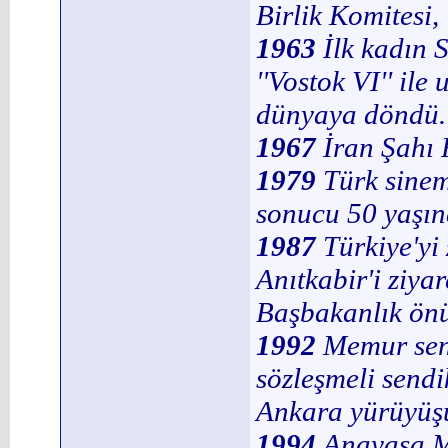
Birlik Komitesi
1963
İlk kadın 
''Vostok VI'' ile
dünyaya döndü.
1967
İran Şahı 
1979
Türk sinem
sonucu 50 yaşın
1987
Türkiye'yi
Anıtkabir'i ziya
Başbakanlık önü
1992
Memur send
sözleşmeli sendi
Ankara yürüyüşü
1994
Anayasa M