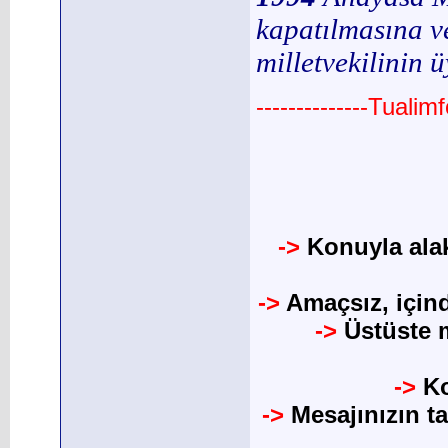
kapatılmasına ve
milletvekilinin 
--------------Tuali
->
Konuyla alak
->
Amaçsız, için
->
Üstüste m
->
Ko
->
Mesajınızın t