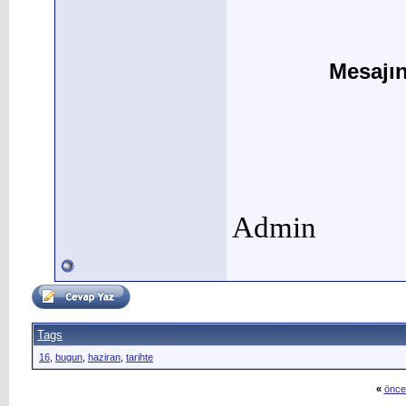
Mesajı
Admin
Tags
16
,
bugun
,
haziran
,
tarihte
«
önce