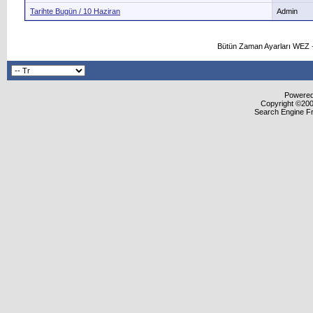
Tarihte Bugün / 10 Haziran
Admin
Bütün Zaman Ayarları WEZ +
Powered 
Copyright ©2000
Search Engine F