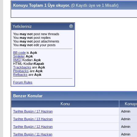
Konuyu Toplam 1 Üye okuyor.
(0 Kayıtlı üye ve 1 Misafir)
Yetkileriniz
You
may not
post new threads
You
may not
post replies
You
may not
post attachments
You
may not
edit your posts
BB code
is
Açık
Smileler
Açık
[IMG]
Kodları
Açık
HTML-Kodları
Kapalı
Trackbacks
are
Açık
Pingbacks
are
Açık
Refbacks
are
Açık
Forum Rules
Benzer Konular
Konu
Konuyu
Tarihte Bugün / 17 Haziran
Admin
Tarihte Bugün / 13 Haziran
Admin
Tarihte Bugün / 12 Haziran
Admin
Tarihte Bugün / 11 Haziran
Admin