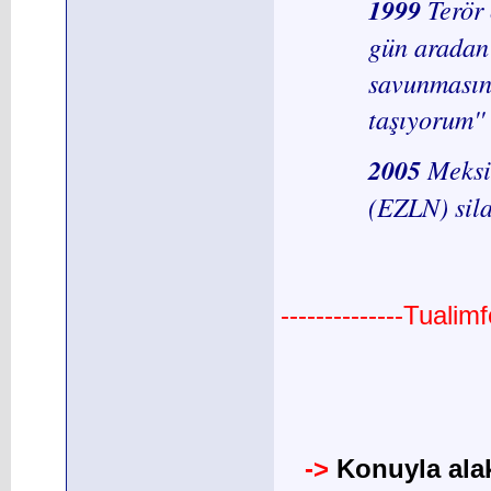
1999
Terör
gün aradan
savunmasın
taşıyorum''
2005
Meksi
(EZLN) sila
--------------Tuali
->
Konuyla alak