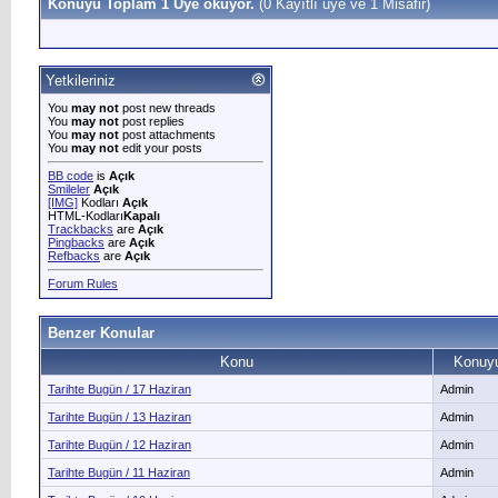
Konuyu Toplam 1 Üye okuyor.
(0 Kayıtlı üye ve 1 Misafir)
Yetkileriniz
You
may not
post new threads
You
may not
post replies
You
may not
post attachments
You
may not
edit your posts
BB code
is
Açık
Smileler
Açık
[IMG]
Kodları
Açık
HTML-Kodları
Kapalı
Trackbacks
are
Açık
Pingbacks
are
Açık
Refbacks
are
Açık
Forum Rules
Benzer Konular
Konu
Konuyu
Tarihte Bugün / 17 Haziran
Admin
Tarihte Bugün / 13 Haziran
Admin
Tarihte Bugün / 12 Haziran
Admin
Tarihte Bugün / 11 Haziran
Admin