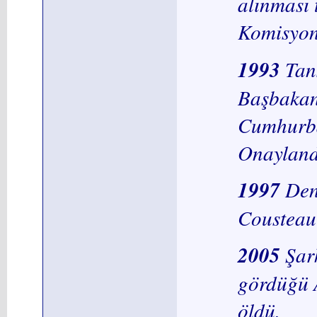
alınması
Komisyonu
1993
Tan
Başbakan
Cumhurba
Onayland
1997
Den
Cousteau
2005
Şar
gördüğü 
öldü.