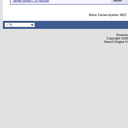
Tarihte Bugün / 10 Haziran
Admin
Bütün Zaman Ayarları WEZ +
Powered 
Copyright ©2000
Search Engine F