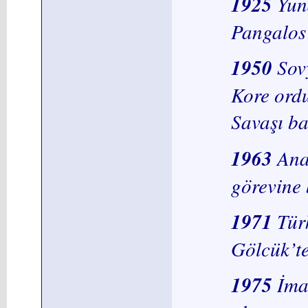
1925
Yun
Pangalos 
1950
Sov
Kore ordu
Savaşı ba
1963
Ana
görevine 
1971
Tür
Gölcük’te
1975
İma