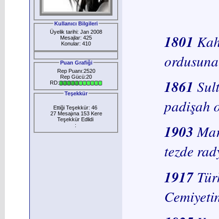
Kullanıcı Bilgileri
Üyelik tarihi: Jan 2008
1801
Kah
Mesajlar: 425
Konular: 410
ordusuna 
Puan Grafiği
Rep Puanı:2520
Rep Gücü:20
1861
Sul
RD:
Teşekkür
padişah o
Ettiği Teşekkür: 46
27 Mesajına 153 Kere
Teşekkür Edlidi
1903
Mar
:
tezde rad
1917
Tür
Cemiyetin