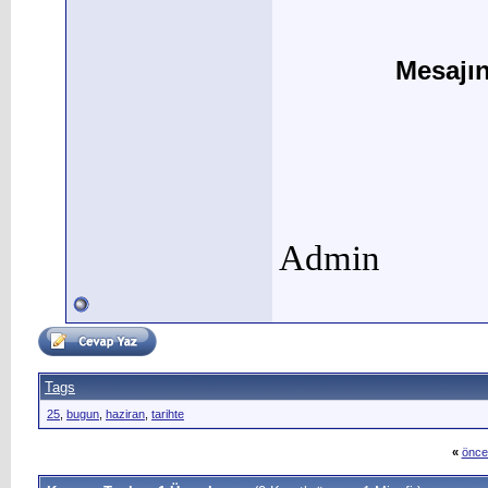
Mesajı
Admin
Tags
25
,
bugun
,
haziran
,
tarihte
«
önce