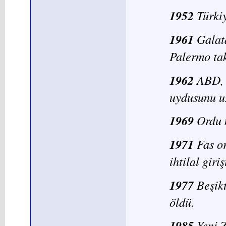
1952
Türki
1961
Galata
Palermo tak
1962
ABD, 
uydusunu u
1969
Ordu 
1971
Fas or
ihtilal gir
1977
Beşikt
öldü.
1985
Yeni 