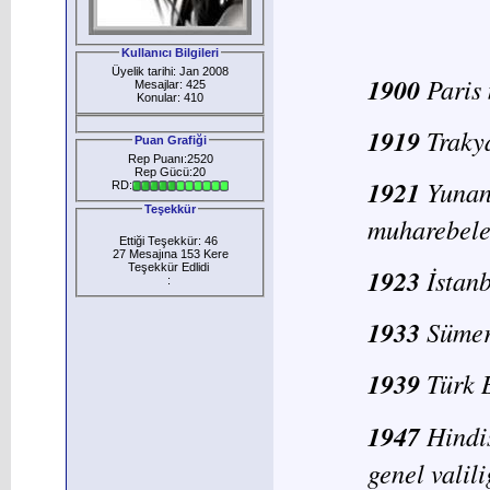
Kullanıcı Bilgileri
Üyelik tarihi: Jan 2008
1900
Paris 
Mesajlar: 425
Konular: 410
1919
Traky
Puan Grafiği
Rep Puanı:2520
Rep Gücü:20
1921
Yunan
RD:
Teşekkür
muharebeler
Ettiği Teşekkür: 46
27 Mesajına 153 Kere
Teşekkür Edlidi
1923
İstan
:
1933
Sümer
1939
Türk B
1947
Hindi
genel valil