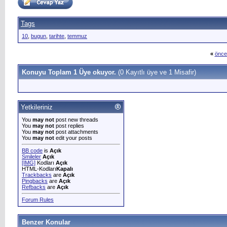
Tags
10
,
bugun
,
tarihte
,
temmuz
«
önce
Konuyu Toplam 1 Üye okuyor.
(0 Kayıtlı üye ve 1 Misafir)
Yetkileriniz
You
may not
post new threads
You
may not
post replies
You
may not
post attachments
You
may not
edit your posts
BB code
is
Açık
Smileler
Açık
[IMG]
Kodları
Açık
HTML-Kodları
Kapalı
Trackbacks
are
Açık
Pingbacks
are
Açık
Refbacks
are
Açık
Forum Rules
Benzer Konular