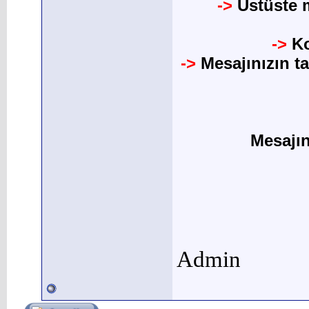
->
Üstüste m
->
Ko
->
Mesajınızın t
Mesajı
Admin