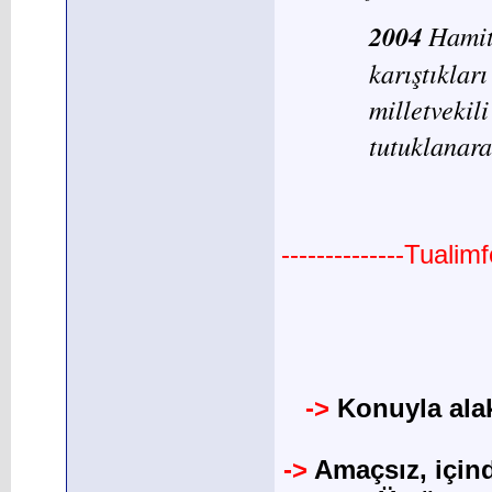
2004
Hamit
karıştıklar
milletvekil
tutuklanara
--------------Tuali
->
Konuyla alak
->
Amaçsız, için