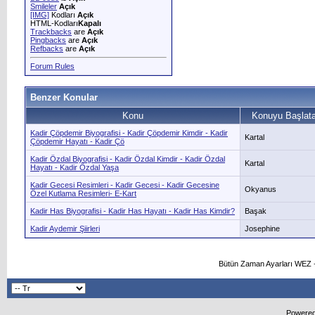
Smileler
Açık
[IMG]
Kodları
Açık
HTML-Kodları
Kapalı
Trackbacks
are
Açık
Pingbacks
are
Açık
Refbacks
are
Açık
Forum Rules
Benzer Konular
Konu
Konuyu Başlat
Kadir Çöpdemir Biyografisi - Kadir Çöpdemir Kimdir - Kadir
Kartal
Çöpdemir Hayatı - Kadir Çö
Kadir Özdal Biyografisi - Kadir Özdal Kimdir - Kadir Özdal
Kartal
Hayatı - Kadir Özdal Yaşa
Kadir Gecesi Resimleri - Kadir Gecesi - Kadir Gecesine
Okyanus
Özel Kutlama Resimleri- E-Kart
Kadir Has Biyografisi - Kadir Has Hayatı - Kadir Has Kimdir?
Başak
Kadir Aydemir Şiirleri
Josephine
Bütün Zaman Ayarları WEZ +
Powered 