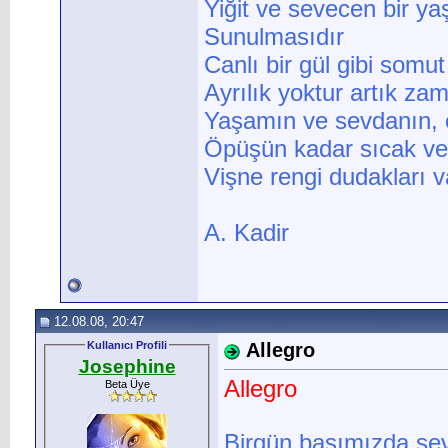
Yiğit ve sevecen bir y
Sunulmasıdır
Canlı bir gül gibi somut
Ayrılık yoktur artık za
Yaşamın ve sevdanın, 
Öpüşün kadar sıcak ve 
Vişne rengi dudakları va
A. Kadir
12.08.08, 20:47
Kullanıcı Profili
Allegro
Josephine
Allegro
Beta Üye
Birgün başımızda sev