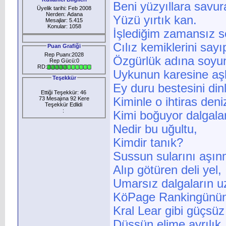
Beni yüzyıllara savur
Üyelik tarihi: Feb 2008
Nerden: Adana
Yüzü yırtık kan.
Mesajlar: 5.415
Konular: 1058
İşlediğim zamansız 
Cılız kemiklerini sayı
Puan Grafiği
Rep Puanı:2028
Özgürlük adına soy
Rep Gücü:0
RD:
Uykunun karesine aş
Teşekkür
Ey duru bestesini di
Ettiği Teşekkür: 46
73 Mesajına 92 Kere
Kiminle o ihtiras deniz
Teşekkür Edlidi
:
Kimi boğuyor dalgalar
Nedir bu uğultu,
Kimdir tanık?
Sussun sularını aşı
Alıp götüren deli yel,
Umarsız dalgaların u
KöPage Rankingünün
Kral Lear gibi güçsüz
Düşsün elime ayrılık.