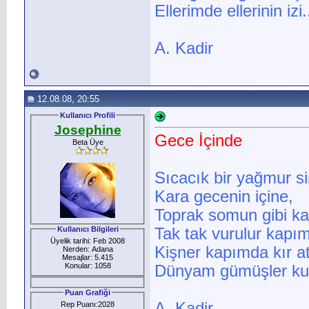
Ellerimde ellerinin izi.
A. Kadir
12.08.08, 20:55
Kullanıcı Profili
Josephine
Gece İçinde
Beta Üye
Sıcacık bir yağmur si
Kara gecenin içine,
Toprak somun gibi ka
Kullanıcı Bilgileri
Tak tak vurulur kapı
Üyelik tarihi: Feb 2008
Kişner kapımda kır a
Nerden: Adana
Mesajlar: 5.415
Konular: 1058
Dünyam gümüşler kuş
Puan Grafiği
A. Kadir
Rep Puanı:2028