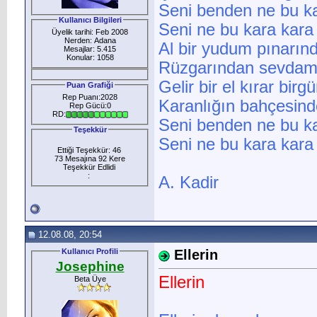
Seni benden ne bu ka
Kullanıcı Bilgileri
Seni ne bu kara kara
Üyelik tarihi: Feb 2008
Nerden: Adana
Al bir yudum pınarın
Mesajlar: 5.415
Konular: 1058
Rüzgarından sevdamız
Gelir bir el kırar birg
Puan Grafiği
Rep Puanı:2028
Karanlığın bahçesind
Rep Gücü:0
RD:
Seni benden ne bu ka
Teşekkür
Seni ne bu kara kara 
Ettiği Teşekkür: 46
73 Mesajına 92 Kere
Teşekkür Edlidi
:
A. Kadir
12.08.08, 20:54
Kullanıcı Profili
Ellerin
Josephine
Ellerin
Beta Üye