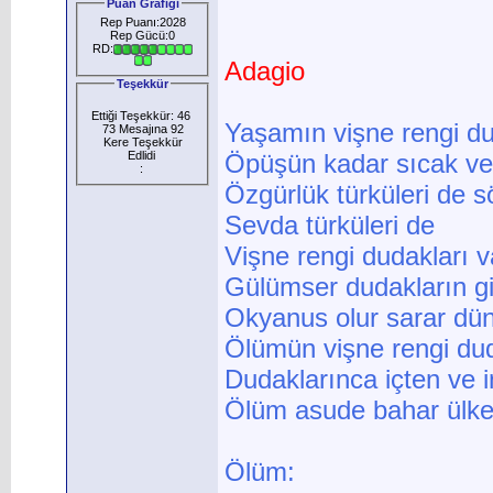
Puan Grafiği
Rep Puanı:2028
Rep Gücü:0
RD:
Adagio
Teşekkür
Ettiği Teşekkür: 46
Yaşamın vişne rengi dud
73 Mesajına 92
Kere Teşekkür
Edlidi
Öpüşün kadar sıcak ve 
:
Özgürlük türküleri de s
Sevda türküleri de
Vişne rengi dudakları 
Gülümser dudakların gib
Okyanus olur sarar dü
Ölümün vişne rengi dud
Dudaklarınca içten ve i
Ölüm asude bahar ülkes
Ölüm: