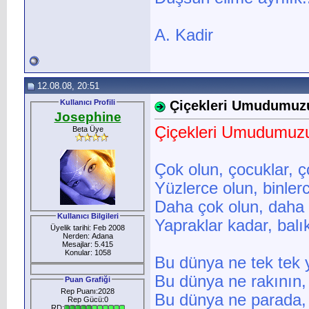
A. Kadir
12.08.08, 20:51
Kullanıcı Profili
Çiçekleri Umudumuz
Josephine
Çiçekleri Umudumuz
Beta Üye
Çok olun, çocuklar, ç
Yüzlerce olun, binler
Daha çok olun, daha 
Kullanıcı Bilgileri
Yapraklar kadar, balı
Üyelik tarihi: Feb 2008
Nerden: Adana
Mesajlar: 5.415
Konular: 1058
Bu dünya ne tek tek
Bu dünya ne rakının, 
Puan Grafiği
Rep Puanı:2028
Bu dünya ne parada, 
Rep Gücü:0
RD: