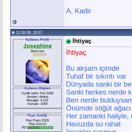
A. Kadir
12.08.08, 20:57
Kullanıcı Profili
İhtiyaç
Josephine
İhtiyaç
Beta Üye
Bu akşam içimde
Tuhaf bir sıkıntı var
Dünyada sanki bir be
Kullanıcı Bilgileri
Sanki herkes nerde k
Üyelik tarihi: Feb 2008
Nerden: Adana
Ben nerde bulduysam
Mesajlar: 5.415
Konular: 1058
Önümde söğüt ağacı
Her zamanki haliyle, 
Puan Grafiği
Rep Puanı:2028
Havuzda su rahat
Rep Gücü:0
RD: