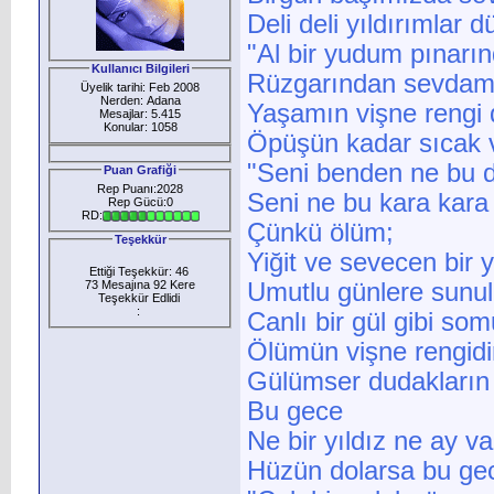
Deli deli yıldırımlar 
"Al bir yudum pınarı
Kullanıcı Bilgileri
Rüzgarından sevdamız
Üyelik tarihi: Feb 2008
Nerden: Adana
Yaşamın vişne rengi d
Mesajlar: 5.415
Konular: 1058
Öpüşün kadar sıcak v
"Seni benden ne bu d
Puan Grafiği
Rep Puanı:2028
Seni ne bu kara kara
Rep Gücü:0
RD:
Çünkü ölüm;
Teşekkür
Yiğit ve sevecen bir
Ettiği Teşekkür: 46
73 Mesajına 92 Kere
Umutlu günlere sunul
Teşekkür Edlidi
:
Canlı bir gül gibi som
Ölümün vişne rengidi
Gülümser dudakların g
Bu gece
Ne bir yıldız ne ay va
Hüzün dolarsa bu gec