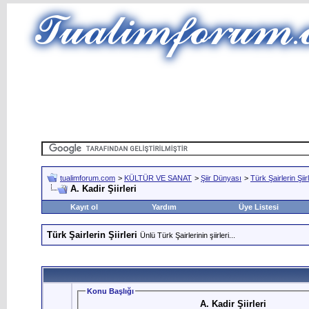
tualimforum.com
>
KÜLTÜR VE SANAT
>
Şiir Dünyası
>
Türk Şairlerin Şiirl
A. Kadir Şiirleri
Kayıt ol
Yardım
Üye Listesi
Türk Şairlerin Şiirleri
Ünlü Türk Şairlerinin şiirleri...
Konu Başlığı
A. Kadir Şiirleri