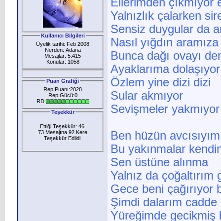
Ellerimden çıkmıyor el
Yalnızlık çalarken sire
Sensiz duygular da 
Kullanıcı Bilgileri
Nasıl yığdın aramıza
Üyelik tarihi: Feb 2008
Nerden: Adana
Bunca dağı ovayı den
Mesajlar: 5.415
Konular: 1058
Ayaklarıma dolaşıyor
Özlem yine dizi dizi
Puan Grafiği
Rep Puanı:2028
Sular akmıyor
Rep Gücü:0
RD:
Sevişmeler yakmıyor 
Teşekkür
Ettiği Teşekkür: 46
73 Mesajına 92 Kere
Ben hüzün avcısıyım b
Teşekkür Edlidi
:
Bu yakınmalar kend
Sen üstüne alınma
Yalnız da çoğaltırım g
Gece beni çağırıyor 
Şimdi dalarım cadde
Yüreğimde gecikmiş 