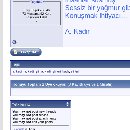
İnsanlar susmuş
Teşekkür
Sessiz bir yağmur gi
Ettiği Teşekkür: 46
73 Mesajına 92 Kere
Konuşmak ihtiyacı...
Teşekkür Edlidi
:
A. Kadir
Tags
a. kadir
,
a. kadir şiir
,
a. kadir şiirleri
,
kadir
,
siirleri
Konuyu Toplam 1 Üye okuyor.
(0 Kayıtlı üye ve 1 Misafir)
Yetkileriniz
You
may not
post new threads
You
may not
post replies
You
may not
post attachments
You
may not
edit your posts
BB code
is
Açık