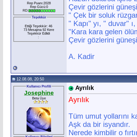
Rep Puanı:2028
Çevir gözlerini güne
Rep Gücü:0
RD:
" Çek bir soluk rüzg
Teşekkür
" Kapı" yı, " duvar" ı,
Ettiği Teşekkür: 46
73 Mesajına 92 Kere
"Kara kara gelen öl
Teşekkür Edlidi
:
Çevir gözlerini güneş
A. Kadir
12.08.08, 20:50
Kullanıcı Profili
Ayrılık
Josephine
Ayrılık
Beta Üye
Tüm umut yollarını 
Aşk da bir isyandır.
Nerede kimbilir o fırtı
Kullanıcı Bilgileri