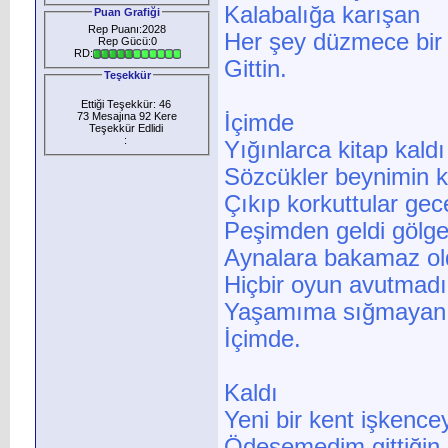
Kalabalığa karışan
Puan Grafiği
Rep Puanı:2028
Her şey düzmece bir 
Rep Gücü:0
RD:
Gittin.
Teşekkür
Ettiği Teşekkür: 46
73 Mesajına 92 Kere
İçimde
Teşekkür Edlidi
:
Yığınlarca kitap kald
Sözcükler beynimin k
Çıkıp korkuttular gec
Peşimden geldi gölge
Aynalara bakamaz o
Hiçbir oyun avutmadı
Yaşamıma sığmayan b
İçimde.
Kaldı
Yeni bir kent işkence
Ödeşemedim gittiğin