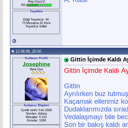
Rep Gücü:0
RD:
Teşekkür
Ettiği Teşekkür: 46
73 Mesajına 92 Kere
Teşekkür Edlidi
:
12.08.08, 20:56
Kullanıcı Profili
Gittin İçimde Kaldı Ay
Josephine
Gittin İçimde Kaldı Ay
Beta Üye
Gittin
Ayrılırken buz tutmuş 
Kaçamak ellerimiz ko
Kullanıcı Bilgileri
Dudaklarımızda sıra
Üyelik tarihi: Feb 2008
Nerden: Adana
Vedalaşmayı bile be
Mesajlar: 5.415
Konular: 1058
Son bir bakış kaldı a