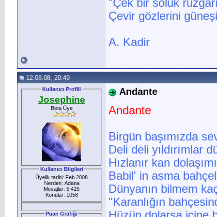
"Çek bir soluk rüzga
Çevir gözlerini güneş
A. Kadir
12.08.08, 20:49
Kullanıcı Profili
Andante
Josephine
Andante
Beta Üye
Birgün başımızda sev
Deli deli yıldırımlar 
Hızlanır kan dolaşımı
Kullanıcı Bilgileri
Babil' in asma bahçele
Üyelik tarihi: Feb 2008
Nerden: Adana
Dünyanın bilmem kaçı
Mesajlar: 5.415
Konular: 1058
"Karanlığın bahçesin
Hüzün dolarsa içine b
Puan Grafiği